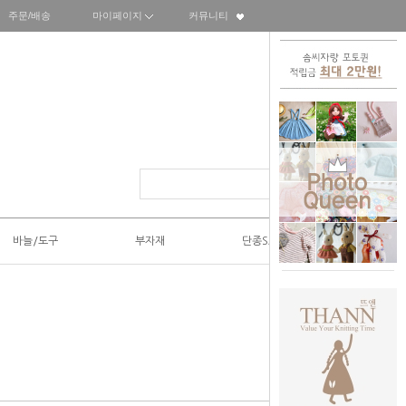
주문/배송
마이페이지
커뮤니티
바늘/도구
부자재
단종SALE50%