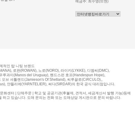
예금주: 최수영(뜨앤)
세계적인 탑 니팅 브랜드
ANA), 로완(ROWAN), 노로(NORO), 라이키(LYKKE), 디엠씨(DMC),
루과이(Manos del Uruguay), 핸드스펀 호프(Handespun Hope),
브 셔틀랜드(Jamieson's Of Shetland), 씨루끌로(CiRCULO),,
us), 얀뜰리에(YARNTELIER), 써다(SIRDAR)의 한국 공식 대리점입니다.
 문화센터 | 단체주문 | 학교 및 공공기관(후불제, 견적서, 세금계산서 발행 가능)등에
을 하고 있습니다. 도매 문의는 전화 또는 도매상담 게시판으로 문의 바랍니다.