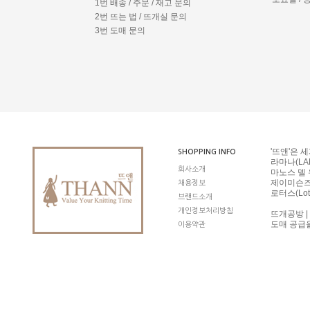
1번 배송 / 주문 / 재고 문의
2번 뜨는 법 / 뜨개실 문의
3번 도매 문의
'뜨앤'은 
SHOPPING INFO
라마나(LAM
회사소개
마노스 델 우
제이미슨즈 오
채용정보
로터스(Lot
브랜드소개
개인정보처리방침
뜨개공방 |
도매 공급
이용약관