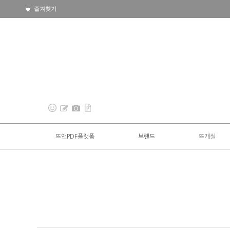
즐겨찾기
뜨앤PDF플랫폼
브랜드
뜨개실