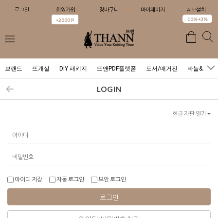
로그인
회원가입
장바구니
마이페이지
APP설치
0
10%+3%
+2000 P
브랜드
뜨개실
DIY 패키지
뜨앤PDF플랫폼
도서/매거진
바늘&도구
LOGIN
한글 자판 열기
아이디 저장
자동 로그인
보안 로그인
로그인