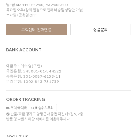
월~금 AM 11:00~12:00, PM 2:00~3:00
목요일 오후 (강의 일정으로 인해 배송팀 상담만 가능)
토요일 / 공휴일 OFF
고객센터 전화연결
상품문의
BANK ACCOUNT
예금주 : 최수영(뜨앤)
국민은행: 543001-01-344522
농협은행: 301-0087-6153-11
우리은행: 1002-843-731759
ORDER TRACKING
우체국택배
배송위치조회
반품/교환
경기도 양평군 서종면 마진배1길 9, 2층
반품 및 교환시 해당 택배사를 이용해주세요.
ABOUT US