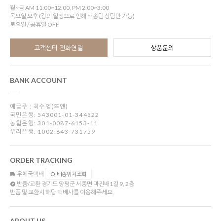
월~금 AM 11:00~12:00, PM 2:00~3:00
목요일 오후 (강의 일정으로 인해 배송팀 상담만 가능)
토요일 / 공휴일 OFF
고객센터 전화연결
상품문의
BANK ACCOUNT
예금주 : 최수영(뜨앤)
국민은행: 543001-01-344522
농협은행: 301-0087-6153-11
우리은행: 1002-843-731759
ORDER TRACKING
우체국택배
배송위치조회
반품/교환
경기도 양평군 서종면 마진배1길 9, 2층
반품 및 교환시 해당 택배사를 이용해주세요.
ABOUT US