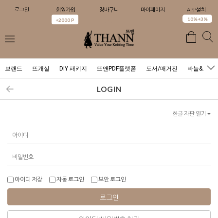
로그인
회원가입
장바구니
마이페이지
APP설치
0
10%+3%
+2000 P
브랜드
뜨개실
DIY 패키지
뜨앤PDF플랫폼
도서/매거진
바늘&도구
LOGIN
한글 자판 열기
아이디 저장
자동 로그인
보안 로그인
로그인