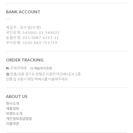
BANK ACCOUNT
예금주 : 최수영(뜨앤)
국민은행: 543001-01-344522
농협은행: 301-0087-6153-11
우리은행: 1002-843-731759
ORDER TRACKING
우체국택배
배송위치조회
반품/교환
경기도 양평군 서종면 마진배1길 9, 2층
반품 및 교환시 해당 택배사를 이용해주세요.
ABOUT US
회사소개
채용정보
브랜드소개
개인정보취급방침
이용약관