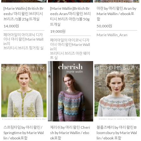
[Marie Wallin] British Br
[Marie Wallin]British Br
아란 by 마리 왈린 Aran by
eeds/ 마리 왈린 브리티시
eeds Aran/마리 왈린 브리
Marie Wallin / ebook포
브리즈 /1볼 25g 뜨개실
티시 브리즈 아란/1볼 50g
함
뜨개실
14,000원
50,000원
19,000원
페어아일의 아이코닉 디자
Marie Wallin_Aran
이너 마리 왈린Marie Wall
페어아일의 아이코닉 디자
in의
이너 마리 왈린Marie Wall
브리티시 브리즈 핑거링 실
in의
브리티시 브리즈 아란 웨이
트 실
스프링타임 by 마리 왈린 /
체리쉬 by 마리 왈린 Cheri
블룸즈베리 by 마리 왈린 B
Springtime by Marie Wal
sh by Marie Wallin / ebo
loomsbury by Marie Wal
lin / ebook포함
ok포함
lin / ebook 포함