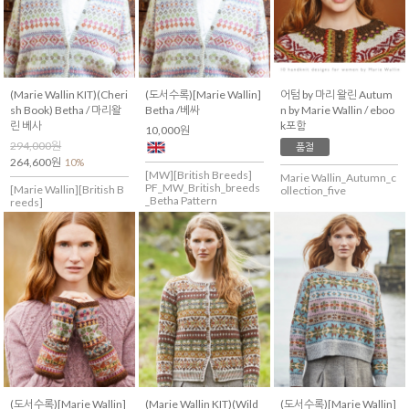
(Marie Wallin KIT)(Cheri
(도서수록)[Marie Wallin]
어텀 by 마리 왈린 Autum
sh Book) Betha / 마리왈
Betha /베싸
n by Marie Wallin / eboo
린 베사
k포함
10,000원
294,000원
품절
264,600원
10%
[MW][British Breeds]
Marie Wallin_Autumn_c
PF_MW_British_breeds
[Marie Wallin][British B
ollection_five
_Betha Pattern
reeds]
(도서수록)[Marie Wallin]
(Marie Wallin KIT)(Wild
(도서수록)[Marie Wallin]