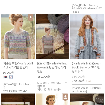
[MW][Felted Tweed]
PF_MW_Windswept_FT
_sage
(서술형 도안)[Marie Walli
[DIY KIT][Marie Wallin x
(Marie Wallin KIT)(Aran
n] Lily / 마리왈린 릴리
Rowan] Lily 릴리 by 마리
Book) Berwick / 마리왈
왈린
린 버위크
10,000원
160,000원
380,000원
342,000원
10%
마리왈린이 로완 펠티드 트
[ROWAN][Felted Twee
위드로
d]
[Marie Wallin][British B
피워내는 릴리 스웨터
MW_Felted_tw_LILY
reeds Aran]