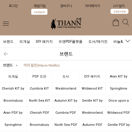
로그인
회원가입
장바구니
마이페이지
APP설치
0
10%+3%
+2000 P
브랜드
뜨개실
DIY 패키지
뜨앤PDF플랫폼
도서/매거진
바늘&도구
브랜드
브랜드
>
마리 왈린(Marie Wallin)
뜨개실
PDF 도안
도서
DIY 패키지
Aran KIT by
Marie Wallin
Cherish KIT by
Cumbria KIT
Westmorland
Wildwood KIT
Springtime
Marie Wallin
by Marie
KIT by Marie
by Marie
KIT by Marie
Broomsbury
North Sea KIT
Autumn KIT by
Gentle KIT by
Once upon a
Wallin
Wallin
Wallin
Wallin
KIT by Marie
by Marie
Marie Wallin
Marie Wallin
time KIT by
Aran PDF by
Cherish PDF
Cumbria PDF
Westmorland
Wildwood PDF
Wallin
Wallin
Marie Wallin
Marie Wallin
by Marie
by Marie
PDF by Marie
by Marie
Springtime
Broomsbury
North Sea PDF
Autumn PDF
Gentle PDF by