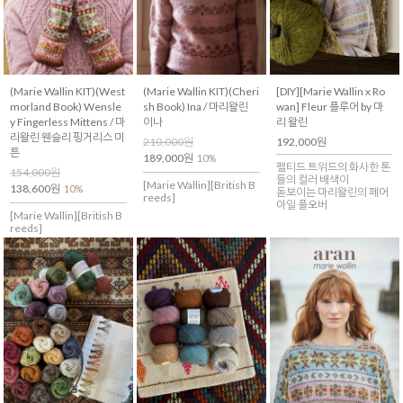
(Marie Wallin KIT)(West
(Marie Wallin KIT)(Cheri
[DIY][Marie Wallin x Ro
morland Book) Wensle
sh Book) Ina / 마리왈린
wan] Fleur 플루어 by 마
y Fingerless Mittens / 마
이나
리 왈린
리왈린 웬슬리 핑거리스 미
210,000원
192,000원
튼
189,000원
10%
펠티드 트위드의 화사한 톤
154,000원
들의 컬러 배색이
[Marie Wallin][British B
138,600원
10%
돋보이는 마리왈린의 페어
reeds]
아일 풀오버
[Marie Wallin][British B
reeds]