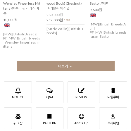
Wensley Fingerless Mit
wood Book) Chestnut /
Seaton/씨톤
tens /웬슬리 핑거리스 미
마리왈린 체스넛
9,600원
튼
280,000원
10,000원
252,000원
10%
[MW][British Breeds Ar
an]
[Marie Wallin][British B
PF_MW_British_breeds
reeds]
[MW][British Breeds]
_aran_Seaton
PF_MW_British_breeds
_Wensley_fingerless_m
ittens
더보기
NOTICE
Q&A
REVIEW
니팅무비
워크샵
PATTERN
Ann's Tip
프리패턴