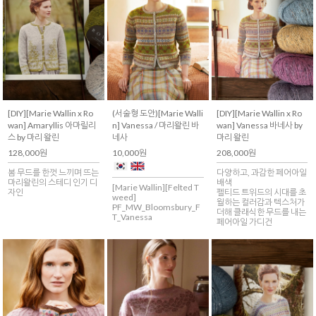
[DIY][Marie Wallin x Ro
(서술형 도안)[Marie Walli
[DIY][Marie Wallin x Ro
wan] Amaryllis 아마릴리
n] Vanessa / 마리왈린 바
wan] Vanessa 바네사 by
스 by 마리 왈린
네사
마리 왈린
128,000원
10,000원
208,000원
봄 무드를 한껏 느끼며 뜨는
다양하고, 과감한 페어아일
마리왈린의 스테디 인기 디
배색
[Marie Wallin][Felted T
자인
펠티드 트위드의 시대를 초
weed]
월하는 컬러감과 텍스처가
PF_MW_Bloomsbury_F
더해 클래식한 무드를 내는
T_Vanessa
페어아일 가디건