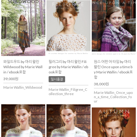
와일드우드 by 마리 왈린
필러그리 by 마리 왈린 Fili
원스 어펀 어 타임 by 마리
Wildwood by Marie Wall
gree by Marie Wallin / eb
왈린 Once upon a time b
in / ebook포함
ook포함
y Marie Wallin / ebook포
함
39,000원
일시품절
38,000원
Marie Wallin_Wildwood
Marie Wallin_Filigree_C
Marie Wallin_Once_upo
ollection_three
n_a_time_Collection_fo
ur