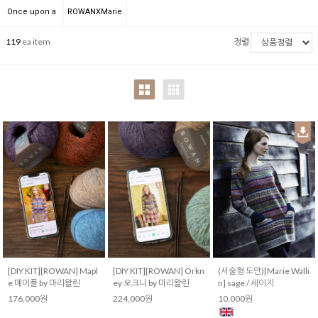
Wallin
Wallin
Wallin
Wallin
PDF by Marie
PDF by Marie
by Marie
by Marie
Marie Wallin
Once upon a
ROWANXMarie
Wallin
Wallin
Wallin
Wallin
time PDF by
Walliin
119
ea item
정렬
Marie Wallin
[DIY KIT][ROWAN] Mapl
[DIY KIT][ROWAN] Orkn
(서술형 도안)[Marie Walli
e 메이플 by 마리왈린
ey 오크니 by 마리왈린
n] sage / 세이지
176,000원
224,000원
10,000원