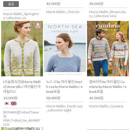
43,000원
38,000원
품절
Marie Wallin_Cherish
Marie Wallin_Bloomsbu
Marie Wallin_Springtim
ry_collection nine
e collection six
(서술형 도안)[Marie Walli
노스 시 by 마리 왈린 Nort
컴브리아 by 마리 왈린 Cu
n] Amaryllis / 마리왈린 아
h sea by Marie Wallin / e
mbria by Marie Wallin / e
마릴리스
book포함
book포함
10,000원
38,000원
45,000원
Marie Wallin_North sea
Marie Wallin_Cumbria
_collection eight
[ROWAN][Felted Twee
d]
MW_Felted_tw_AMARY
LLIS