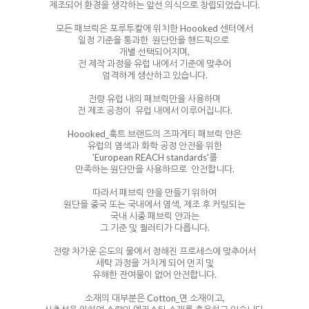
제조되어 환경을 생각하는 앞선 의식으로 창립되었습니다.
모든 패브릭은 포루투칼에 위치한 Hoooked 센터에서
일정 기준을 통과한 원단만을 핸드픽으로
개별 선택되어지며,
전 제작 과정을 유럽 내에서 기준에 맞추어
엄격하게 생산하고 있습니다.
전량 유럽 내의 패브릭만을 사용하며
전 제조 공정이 유럽 내에서 이루어집니다.
Hoooked_훅트 브랜드의 즈파게티 패브릭 얀은
유럽의 염색과 화학 공정 안전을 위한
'European REACH standards'를
만족하는 원단만을 사용하므로 안전합니다.
따라서 패브릭 얀을 만들기 위하여
원단을 중국 또는 국내에서 염색, 제조 후 커팅되는
국내 시중 패브릭 얀과는
그 기준 및 퀄러티가 다릅니다.
전량 차가운 온도의 물에서 정해진 프로세스에 맞추어서
세탁 과정을 거치게 되어 먼지 및
유해한 잔여물이 없어 안전합니다.
소재의 대부분은 Cotton_면 소재이고,