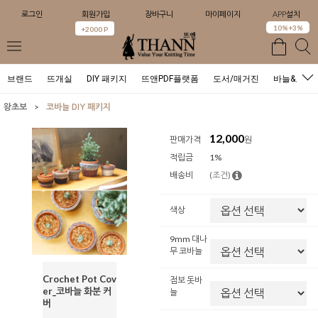
로그인
회원가입
장바구니
마이페이지
APP설치
0
10%+3%
+2000 P
브랜드
뜨개실
DIY 패키지
뜨앤PDF플랫폼
도서/매거진
바늘&도구
>
왕초보
코바늘 DIY 패키지
12,000
판매가격
원
적립금
1%
배송비
(조건)
색상
9mm 대나
무 코바늘
Crochet Pot Cov
점보 돗바
er_코바늘 화분 커
늘
버