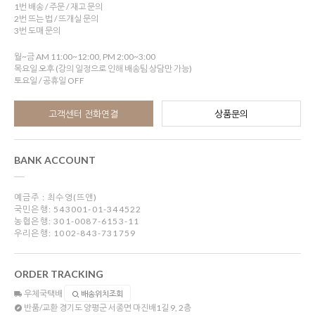
1번 배송 / 주문 / 재고 문의
2번 뜨는 법 / 뜨개실 문의
3번 도매 문의
월~금 AM 11:00~12:00, PM 2:00~3:00
목요일 오후 (강의 일정으로 인해 배송팀 상담만 가능)
토요일 / 공휴일 OFF
고객센터 전화연결
상품문의
BANK ACCOUNT
예금주 : 최수영(뜨앤)
국민은행: 543001-01-344522
농협은행: 301-0087-6153-11
우리은행: 1002-843-731759
ORDER TRACKING
우체국택배
배송위치조회
반품/교환
경기도 양평군 서종면 마진배1길 9, 2층