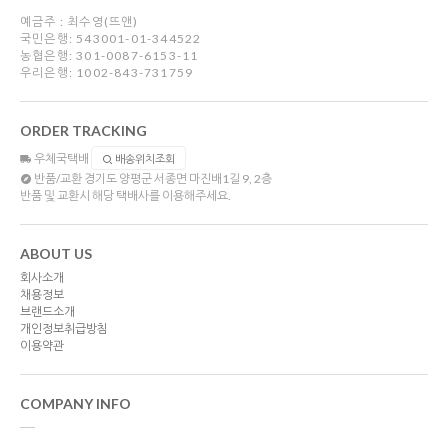
예금주 : 최수영(뜨앤)
국민은행: 543001-01-344522
농협은행: 301-0087-6153-11
우리은행: 1002-843-731759
ORDER TRACKING
우체국택배
배송위치조회
반품/교환
경기도 양평군 서종면 마진배1길 9, 2층
반품 및 교환시 해당 택배사를 이용해주세요.
ABOUT US
회사소개
채용정보
브랜드소개
개인정보취급방침
이용약관
COMPANY INFO