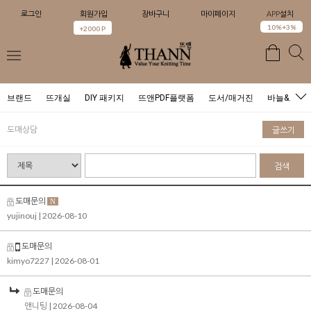
로그인
회원가입
장바구니
마이페이지
APP설치
0
10%+3%
+2000 P
브랜드
뜨개실
DIY 패키지
뜨앤PDF플랫폼
도서/매거진
바늘&도구
도매상담
글쓰기
검색
도매문의
N
yujinouj
| 2026-08-10
도매문의
kimyo7227
| 2026-08-01
도매문의
앤니팅
| 2026-08-04