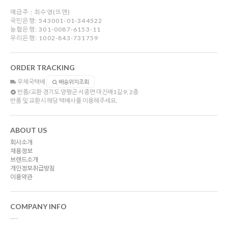
예금주 : 최수영(뜨앤)
국민은행: 543001-01-344522
농협은행: 301-0087-6153-11
우리은행: 1002-843-731759
ORDER TRACKING
우체국택배
배송위치조회
반품/교환
경기도 양평군 서종면 마진배1길 9, 2층
반품 및 교환시 해당 택배사를 이용해주세요.
ABOUT US
회사소개
채용정보
브랜드소개
개인정보취급방침
이용약관
COMPANY INFO