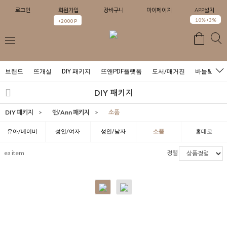
로그인
회원가입
장바구니
마이페이지
APP설치
10%+3%
+2000 P
브랜드
뜨개실
DIY 패키지
뜨앤PDF플랫폼
도서/매거진
바늘&도구
DIY 패키지
DIY 패키지
>
앤/Ann 패키지
>
소품
유아/베이비
성인/여자
성인/남자
소품
홈데코
ea item
정렬