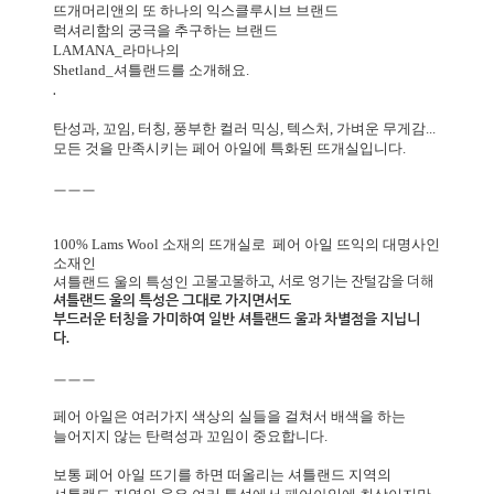
뜨개머리앤의 또 하나의 익스클루시브 브랜드
럭셔리함의 궁극을 추구하는 브랜드
LAMANA_라마나의
Shetland_셔틀랜드를 소개해요.
.
탄성과, 꼬임, 터칭, 풍부한 컬러 믹싱, 텍스처, 가벼운 무게감...
모든 것을 만족시키는 페어 아일에 특화된 뜨개실입니다.
ㅡㅡㅡ
100% Lams Wool 소재의 뜨개실로 페어 아일 뜨익의 대명사인
소재인
고불고불하고, 서로 엉기는 잔털감을 더해
셔틀랜드 울의 특성인
셔틀랜드 울의 특성은 그대로 가지면서도
부드러운 터칭을 가미
하여 일반 셔틀랜드 울과 차별점을 지닙니
다.
ㅡㅡㅡ
페어 아일은 여러가지 색상의 실들을 걸쳐서 배색을 하는
늘어지지 않는 탄력성과 꼬임이 중요합니다.
보통 페어 아일 뜨기를 하면 떠올리는 셔틀랜드 지역의