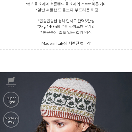
*램스울 소재에 셔틀랜드 울 소재의 스트럭처를 가미
->
일반 셔틀랜드 울보다 부드러운 터칭
*곱슬곱슬한 형태 합사로 탄력&탄성
*25g 140m의 수퍼 라이트한 무게감
*톤온톤의 밀도 있는 컬러 믹싱
+
Made in Italy의 세련된 컬러감