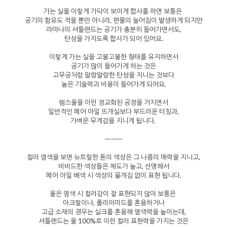
가는 실을 이렇게 가닥이 보이게 합사를 하면 보통은
공기의 함유도 적을 뿐만 아니라, 편물의 늘어짐이 발생하게 되지만
라마나의 셔틀랜드는 공기가 충분히 들어가면서도,
탄성을 가지도록 합사가 되어 있어요.
이렇게 가는 실을 고불고불한 형태를 유지하면서
공기가 많이 들어가게 하는 것은
고무공처럼 말랑말랑한 탄성을 지니는 것보다
높은 기술력과 비용이 들어가게 되어요.
램스울을 이런 정교화된 공정을 거치면서
일반적인 페어 아일 뜨개실보다 부드러운 터칭과,
가벼운 무게감을 지니게 됩니다.
ㅡㅡㅡ
컬러 염색을 보면 뉴트럴한 톤의 색상은 그 나름의 매력을 지니고,
비비드한 색상들은 채도가 높고, 선명해서
페어 아일 배색 시 색상의 뭉개짐 없이 표현 됩니다.
울은 염색 시 컬러감이 잘 표현되지 않아 보통은
아크릴이나, 폴리아미드를 혼용하거나
고급 소재의 경우는 실크를 혼용해 염색력을 높이는데,
셔틀랜드는 울 100%로 이런 컬러 표현력을 가지는 것은