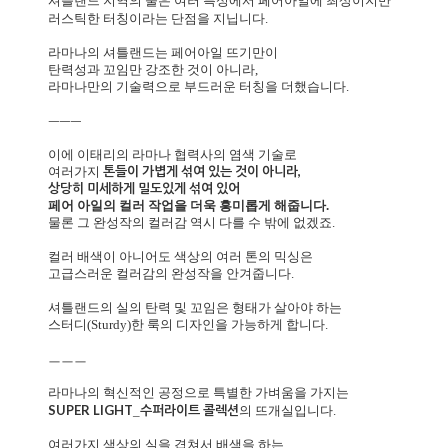
셔틀랜드 지역의 울은 여러 특성에서 페어아일에 최상이지만
러스틱한 터칭이라는 단점을 지닙니다.
라마나의 셔틀랜드는 페어아일 뜨기만이
탄력성과 꼬임만 강조한 것이 아니라,
라마나만의 기술력으로 부드러운 터칭을 더했습니다.
ㅡㅡㅡ
이에 이태리의 라마나 협력사의 염색 기술로
톤들이 가볍게 섞여 있는 것이 아니라,
여러가지
상당히 미세하게 밀도있게 섞여 있어
페어 아일의 컬러 작업을 더욱 흥미롭게 해줍니다.
물론 그 완성작의 컬러감 역시 다를 수 밖에 없겠죠.
컬러 배색이 아니어도 색상의 여러 톤의 믹싱은
고급스러운 컬러감의 완성작을 안겨줍니다.
셔틀랜드의 실의 탄력 및 꼬임은 형태가 살아야 하는
스터디(Sturdy)한 룩의 디자인을 가능하게 합니다.
ㅡㅡㅡ
라마나의 혁신적인 공정으로 특별한 가벼움을 가지는
SUPER LIGHT
수퍼라이트 콜렉션
_
의 뜨개실입니다.
여러가지 색상의 실을 겹쳐서 배색을 하는