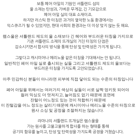
보통 페어 아일의 기원인 셔틀랜드 섬의
울 소재는 탄성과, 가벼운 무게감, 긴 기모감으로
페어 아일 실의 대표 소재이죠.
하지만 러스틱 한 터칭은 과거의 열악한 노동 환경에서는
익스큐즈가 될 수 있었지만, 현대 사회의 환경과는 더 이상 맞지 않는 듯 해요.
램스울은 셔틀랜드 제도의 울 소재보다 긴 헤어와 부드러운 터칭을 가지므로
기존 셔틀랜드 소재의 뜨개실의 거친 터칭의 단점은
감소시키면서 합사의 방식을 통해 탄성 및 탄력성은 가지게 됩니다.
그렇다고 캐시미어나 메리노울 같은 터칭을 기대해서는 안 됩니다.
일반적인 페어 아일 실로 출시되는 실들 그리고 셔틀랜드 제도의 울보다는
부드러운 터칭을 가지도록 고안되었습니다.
아주 민감하신 분들이 아니라면 피부에 직접 닿아도 되는 수준의 터칭입니다
페어 아일을 위해서는 여러가지 색상의 실들이 서로 살짝 엉키듯 되어야
컬러 믹싱도 더 멋져지고, 늘어짐도 없기 때문에 표면에
잔털이 어느정도 있는 것이 적합하기 때문에
이 잔털감을 어느 정도는 살리기 때문에 캐시미어나 메리노울 수준의 터칭으로
원사 소싱 및 공정을 조절하지는 않습니다.
라마나의 셔틀랜드 뜨개실은 램스울을
가는 원사를 고불고불하게 합사를 하는 형태를 통해
공기의 함유를 높이고, 탄성 및 탄력성을 가지도록 공정을 거쳤습니다.