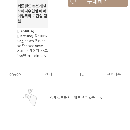
구매하기
셔틀랜드 손뜨개실
라마나수입실 페어
아일특화 고급실 털
실
[LAMANA]
[Shetland] 울 100%
25g, 140m 권장 바
늘: 대바늘 2.5mm-
3.5mm 게이지: 26코
*38단 Made in Italy
상품상세
색상
리뷰
관련상품
상세 정보를 확대해 보실 수 있습니다.