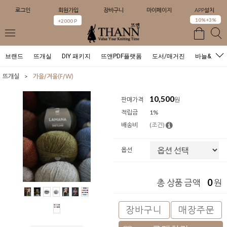
로그인
회원가입
장바구니
마이페이지
APP설치
0
10%+3%
+2000 P
브랜드
뜨개실
DIY 패키지
뜨앤PDF플랫폼
도서/매거진
바늘&도구
>
뜨개실
가을/겨울(F/W)
10,500
판매가격
원
적립금
1%
배송비
(조건)
옵션
0
총 상품 금액
원
장바구니
매장주문