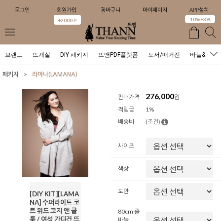
로그인
회원가입
장바구니
마이페이지
APP설치
0
10%+3%
+2000 P
브랜드
뜨개실
DIY 패키지
뜨앤PDF플랫폼
도서/매거진
바늘&도구
>
패키지
라마나(LAMANA)
276,000
판매가격
원
적립금
1%
배송비
(조건)
사이즈
색상
도안
[DIY KIT][LAMA
NA] 수퍼라이트 코
트 위드 코지 앤 쿨
80cm 줄
룩 / 여성 가디건 뜨
바늘