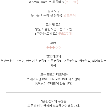
3.5mm, 4mm 뜨개 줄바늘
[별도구매]
필요 도구
돗바늘_자투리 실 정리용
[별도구매]
뜨는 법 도안
영문 서술형 도안 + 번역 도안
+ 간단한 도식 도안
[별도구매]
Level
◆◆
◆
◇◇
필요 테크닉
일반코잡기
겉뜨기, 안뜨기,왼코줄임,오른코줄임, 오른코늘림, 왼코늘림, 덮어씌워코
막음
‘모든 필요한 테크닉은
뜨개머리앤 KNITTING MOVIE 게시판에
동영상이 준비되어 있습니다.’
*옵션 선택의 구성은
모두 패키지 완성에 필요한 아이템입니다.