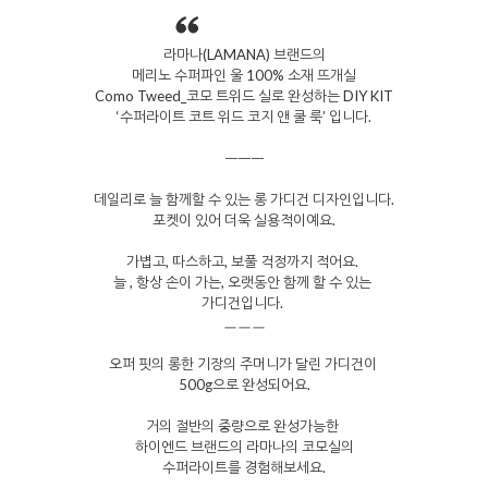
라마나(LAMANA) 브랜드의
메리노 수퍼파인 울 100% 소재 뜨개실
Como Tweed_코모 트위드 실로 완성하는 DIY KIT
‘수퍼라이트 코트 위드 코지 앤 쿨 룩’ 입니다.
ㅡㅡㅡ
데일리로 늘 함께할 수 있는 롱 가디건 디자인입니다.
포켓이 있어 더욱 실용적이예요.
가볍고, 따스하고, 보풀 걱정까지 적어요.
늘 , 항상 손이 가는, 오랫동안 함께 할 수 있는
가디건입니다.
ㅡㅡㅡ
오퍼 핏의 롱한 기장의 주머니가 달린 가디건이
500g으로 완성되어요.
거의 절반의 중량으로 완성가능한
하이엔드 브랜드의 라마나의 코모실의
수퍼라이트를 경험해보세요.