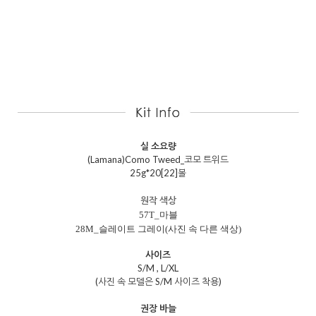
실 소요량
(Lamana)Como Tweed_코모 트위드
25g*20[22]볼
원작 색상
57T_마블
28M_슬레이트 그레이(사진 속 다른 색상)
사이즈
S/M , L/XL
(사진 속 모델은 S/M 사이즈 착용)
권장 바늘