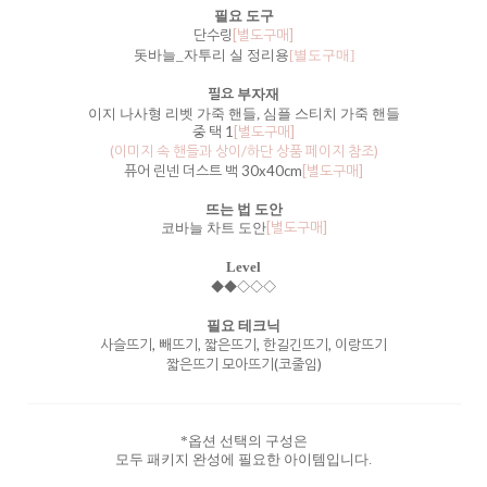
필요 도구
단수링
[별도구매]
돗바늘_자투리 실 정리용
[별도구매]
필요
부자재
이지 나사형 리벳 가죽 핸들,
심플 스티치 가죽 핸들
중 택 1
[별도구매]
(이미지 속 핸들과 상이/하단 상품 페이지 참조)
퓨어 린넨 더스트 백 30x40cm
[별도구매]
뜨는 법 도안
[별도구매]
코바늘 차트 도안
Level
◆◆◇◇◇
필요 테크닉
사슬뜨기, 빼뜨기, 짧은뜨기, 한길긴뜨기, 이랑뜨기
짧은뜨기 모아뜨기(코줄임)
*옵션 선택의 구성은
모두 패키지 완성에 필요한 아이템입니다.