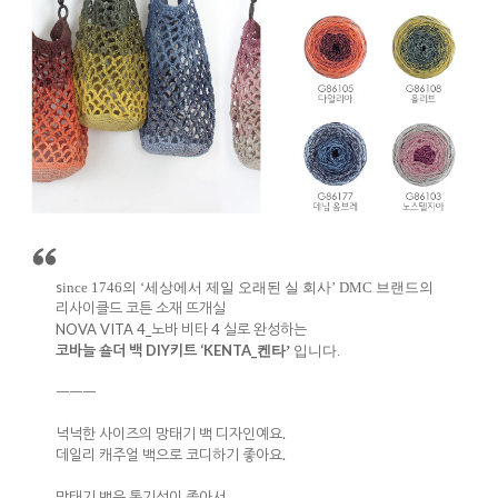
s
ince 1746의 ‘세상에서 제일 오래된 실 회사’ DMC 브랜드의
리사이클드 코튼 소재 뜨개실
NOVA VITA 4_노바 비타 4 실로 완성하는
코바늘 숄더 백 DIY키트 ‘KENTA_
켄타’
입니다.
ㅡㅡㅡ
넉넉한 사이즈의 망태기 백 디자인예요.
데일리 캐주얼 백으로 코디하기 좋아요.
망태기 백은 통기성이 좋아서