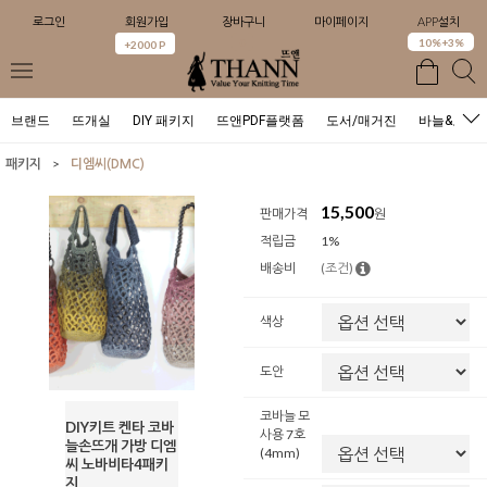
로그인
회원가입
장바구니
마이페이지
APP설치
0
10%+3%
+2000 P
브랜드
뜨개실
DIY 패키지
뜨앤PDF플랫폼
도서/매거진
바늘&도구
>
패키지
디엠씨(DMC)
15,500
판매가격
원
적립금
1%
배송비
(조건)
색상
도안
코바늘 모
DIY키트 켄타 코바
사용 7호
늘손뜨개 가방 디엠
(4mm)
씨 노바비타4패키
지