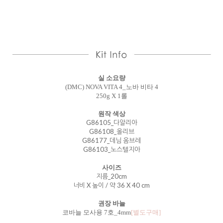
실 소요량
(DMC) NOVA VITA 4_노바 비타 4
250g X 1롤
원작 색상
G86105_다알리아
G86108_올리브
G86177_데님 옴브레
G86103_노스텔지아
사이즈
지름_20cm
너비 X 높이 / 약 36 X 40 cm
권장 바늘
코바늘 모사용 7호_4mm
[별도구매]