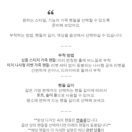
원하는 스타일, 기능의 가죽 핸들을 선택할 수 있도록
준비해 보았어요.
부착하는 방법, 핸들의 길이, 색상을 옵션에서 선택하실 수 있습니다.
ㅡㅡㅡ
부착 방법
심플 스티치 가죽 핸들:
미리 펀칭된 홀에 바느질로 부착
이지 나사형 리벳 가죽 핸들:
리벳 세터 없이 동봉되는 나사형 금속 리벳을
간편하게 손이나, 드라이버로 돌려서 부착
ㅡㅡㅡ
핸들 길이
같은 가방 본체여도 선택하는 핸들 길이에 따라서
토트, 숄더 용
으로 사용할 수 있어요.
평소에 편하게 드는 핸들 길이로 선택해 보세요.
ㅡㅡㅡ
**완성 디자인 속의 핸들은
연출용
입니다.
옵션 상의 핸들을 선택하시면 아래의 핸들이 동봉됩니다**
**해당 핸들의 더 자세한 설명은 하단
관련 상품
의