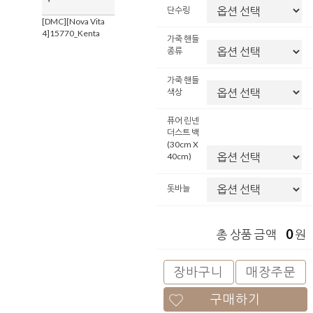
단수링
[DMC][Nova Vita
4]15770_Kenta
가죽 핸들
종류
가죽 핸들
색상
퓨어 린넨
더스트 백
(30cm X
40cm)
돗바늘
0
총 상품 금액
원
장바구니
매장주문
구매하기