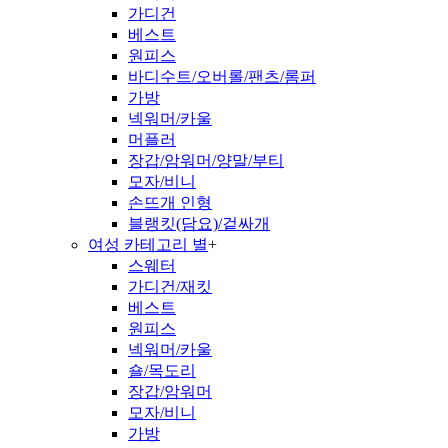
가디건
베스트
원피스
바디수트/오버롤/팬츠/롬퍼
가방
넥워머/카울
머플러
장갑/암워머/양말/부티
모자/비니
손뜨개 인형
블랭킷(담요)/겉싸개
여성 카테고리 별
+
스웨터
가디건/재킷
베스트
원피스
넥워머/카울
숄/목도리
장갑/암워머
모자/비니
가방