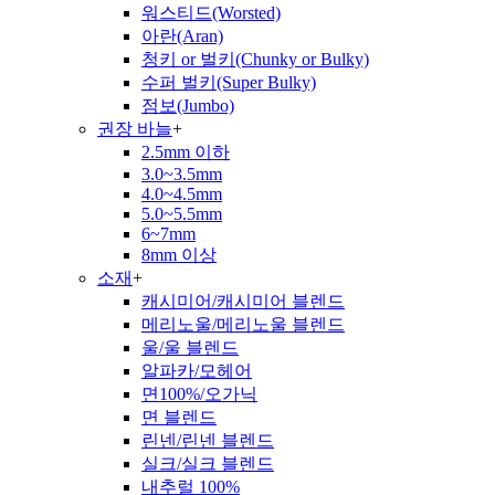
워스티드(Worsted)
아란(Aran)
청키 or 벌키(Chunky or Bulky)
수퍼 벌키(Super Bulky)
점보(Jumbo)
권장 바늘
+
2.5mm 이하
3.0~3.5mm
4.0~4.5mm
5.0~5.5mm
6~7mm
8mm 이상
소재
+
캐시미어/캐시미어 블렌드
메리노울/메리노울 블렌드
울/울 블렌드
알파카/모헤어
면100%/오가닉
면 블렌드
린넨/린넨 블렌드
실크/실크 블렌드
내추럴 100%