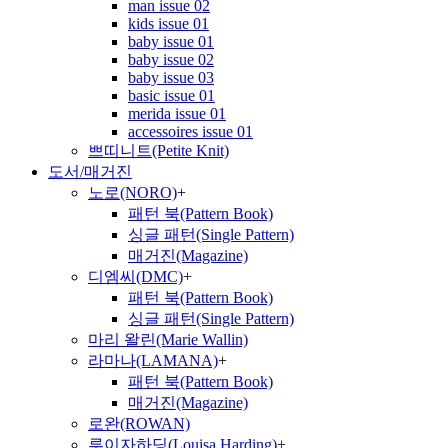
man issue 02
kids issue 01
baby issue 01
baby issue 02
baby issue 03
basic issue 01
merida issue 01
accessoires issue 01
쁘띠니트(Petite Knit)
도서/매거진
노로(NORO)
+
패턴 북(Pattern Book)
싱글 패턴(Single Pattern)
매거진(Magazine)
디엠씨(DMC)
+
패턴 북(Pattern Book)
싱글 패턴(Single Pattern)
마리 왈린(Marie Wallin)
라마나(LAMANA)
+
패턴 북(Pattern Book)
매거진(Magazine)
로완(ROWAN)
루이자하딩(Louisa Harding)
+