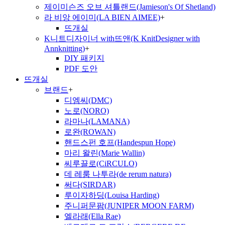
제이미슨즈 오브 셔틀랜드(Jamieson's Of Shetland)
라 비앙 에이미(LA BIEN AIMEE)
+
뜨개실
K니트디자이너 with뜨앤(K KnitDesigner with
Annknitting)
+
DIY 패키지
PDF 도안
뜨개실
브랜드
+
디엠씨(DMC)
노로(NORO)
라마나(LAMANA)
로완(ROWAN)
핸드스펀 호프(Handespun Hope)
마리 왈린(Marie Wallin)
씨루끌로(CiRCULO)
데 레룸 나투라(de rerum natura)
써다(SIRDAR)
루이자하딩(Louisa Harding)
주니퍼문팜(JUNIPER MOON FARM)
엘라래(Ella Rae)