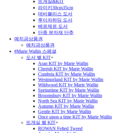
뜨개실&KIT
라이키30cm35cm
데비블리스 도서
루이자하딩 도서
베르제르 도서
단종 부자재 단추
예치금상품권
예치금상품권
#Marie Wallin 스폐셜
도서 별 KIT
+
Aran KIT by Marie Wallin
Cherish KIT by Marie Wallin
Cumbria KIT by Marie Wallin
Westmorland KIT by Marie Wallin
Wildwood KIT by Marie Wallin
Springtime KIT by Marie Wallin
Broomsbury KIT by Marie Wallin
North Sea KIT by Marie Wallin
Autumn KIT by Marie Wallin
Gentle KIT by Marie Wallin
Once upon a time KIT by Marie Wallin
뜨개실 별 KIT
+
ROWAN Felted Tweed