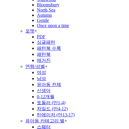
Bloomsbury
North Sea
Autumn
Gentle
Once upon a time
포맷
+
PDF
싱글패턴
패턴북 수록
패턴북
매거진
연령/성별
+
여성
남성
유아동 전체
신생아
0-12개월
토들러 (만1-4)
차일드 (만4-12)
틴에이저 (만13-17)
유아동 카테고리 별
+
스웨터