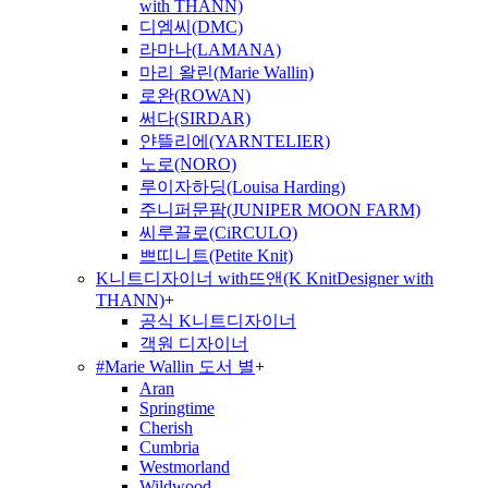
with THANN)
디엠씨(DMC)
라마나(LAMANA)
마리 왈린(Marie Wallin)
로완(ROWAN)
써다(SIRDAR)
얀뜰리에(YARNTELIER)
노로(NORO)
루이자하딩(Louisa Harding)
주니퍼문팜(JUNIPER MOON FARM)
씨루끌로(CiRCULO)
쁘띠니트(Petite Knit)
K니트디자이너 with뜨앤(K KnitDesigner with
THANN)
+
공식 K니트디자이너
객원 디자이너
#Marie Wallin 도서 별
+
Aran
Springtime
Cherish
Cumbria
Westmorland
Wildwood