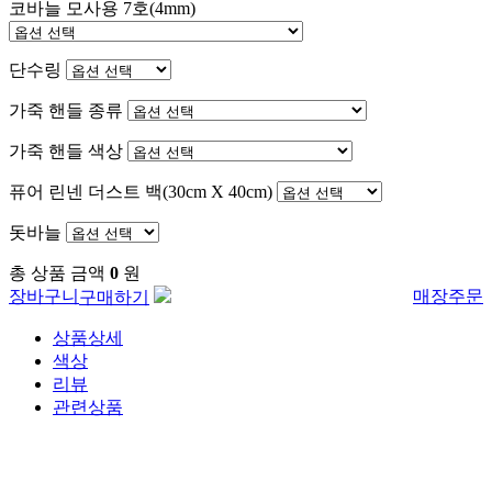
코바늘 모사용 7호(4mm)
단수링
가죽 핸들 종류
가죽 핸들 색상
퓨어 린넨 더스트 백(30cm X 40cm)
돗바늘
총 상품 금액
0
원
장바구니
매장주문
구매하기
상품상세
색상
리뷰
관련상품