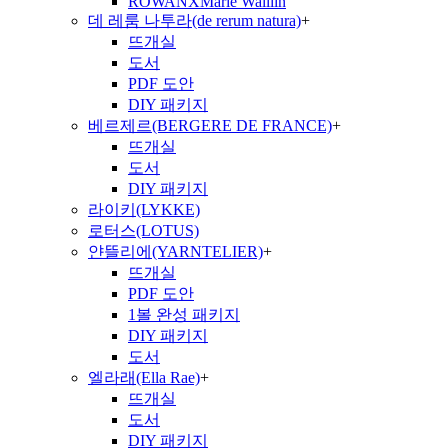
ROWANXMarie Walliin
데 레룸 나투라(de rerum natura)
+
뜨개실
도서
PDF 도안
DIY 패키지
베르제르(BERGERE DE FRANCE)
+
뜨개실
도서
DIY 패키지
라이키(LYKKE)
로터스(LOTUS)
얀뜰리에(YARNTELIER)
+
뜨개실
PDF 도안
1볼 완성 패키지
DIY 패키지
도서
엘라래(Ella Rae)
+
뜨개실
도서
DIY 패키지