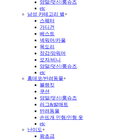
양말/덧신/룸슈즈
etc
남성 카테고리 별
+
스웨터
가디건
베스트
넥워머/카울
목도리
장갑/암워머
모자/비니
양말/덧신/룸슈즈
etc
홈데코/반려동물
+
블랭킷
쿠션
양말/덧신/룸슈즈
러그&발매트
반려동물
손뜨개 인형/인형 옷
etc
난이도
+
왕초급