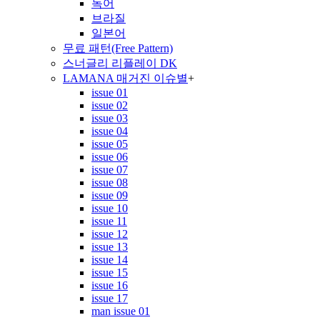
독어
브라질
일본어
무료 패턴(Free Pattern)
스너글리 리플레이 DK
LAMANA 매거진 이슈별
+
issue 01
issue 02
issue 03
issue 04
issue 05
issue 06
issue 07
issue 08
issue 09
issue 10
issue 11
issue 12
issue 13
issue 14
issue 15
issue 16
issue 17
man issue 01