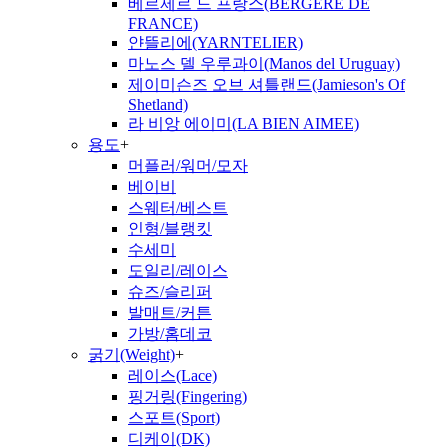
베르제르 드 프랑스(BERGERE DE
FRANCE)
얀뜰리에(YARNTELIER)
마노스 델 우루과이(Manos del Uruguay)
제이미슨즈 오브 셔틀랜드(Jamieson's Of
Shetland)
라 비앙 에이미(LA BIEN AIMEE)
용도
+
머플러/워머/모자
베이비
스웨터/베스트
인형/블랭킷
수세미
도일리/레이스
슈즈/슬리퍼
발매트/커튼
가방/홈데코
굵기(Weight)
+
레이스(Lace)
핑거링(Fingering)
스포트(Sport)
디케이(DK)