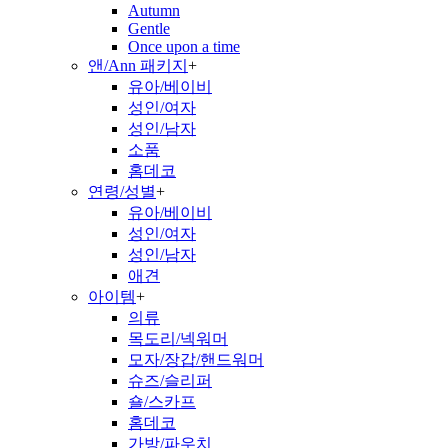
Autumn
Gentle
Once upon a time
앤/Ann 패키지
+
유아/베이비
성인/여자
성인/남자
소품
홈데코
연령/성별
+
유아/베이비
성인/여자
성인/남자
애견
아이템
+
의류
목도리/넥워머
모자/장갑/핸드워머
슈즈/슬리퍼
숄/스카프
홈데코
가방/파우치