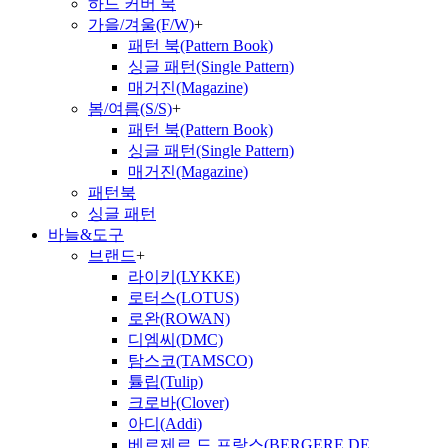
하드 커버 북
가을/겨울(F/W)
+
패턴 북(Pattern Book)
싱글 패턴(Single Pattern)
매거진(Magazine)
봄/여름(S/S)
+
패턴 북(Pattern Book)
싱글 패턴(Single Pattern)
매거진(Magazine)
패턴북
싱글 패턴
바늘&도구
브랜드
+
라이키(LYKKE)
로터스(LOTUS)
로완(ROWAN)
디엠씨(DMC)
탐스코(TAMSCO)
튤립(Tulip)
크로바(Clover)
아디(Addi)
베르제르 드 프랑스(BERGERE DE