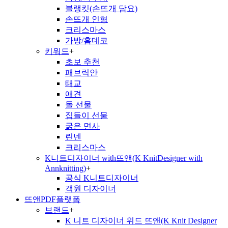
블랭킷(손뜨개 담요)
손뜨개 인형
크리스마스
가방/홈데코
키워드
+
초보 추천
패브릭얀
태교
애견
돌 선물
집들이 선물
굵은 면사
린넨
크리스마스
K니트디자이너 with뜨앤(K KnitDesigner with
Annknitting)
+
공식 K니트디자이너
객원 디자이너
뜨앤PDF플랫폼
브랜드
+
K 니트 디자이너 위드 뜨앤(K Knit Designer