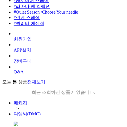
#캐시미어 스페셜
#라마나 맨 컬렉션
#Quiet Season /Choose Your needle
#린넨 스폐셜
#퀄리티 에센셜
회원가입
APP설치
장바구니
Q&A
오늘 본 상품
전체보기
최근 조회하신 상품이 없습니다.
패키지
>
디엠씨(DMC)