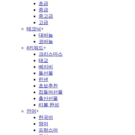
초급
중급
중고급
고급
테크닉
+
대바늘
코바늘
#키워드
+
크리스마스
태교
베이비
돌선물
린넨
초보추천
집들어선물
출산선물
#1볼 완성
언어
+
한국어
영어
프랑스어