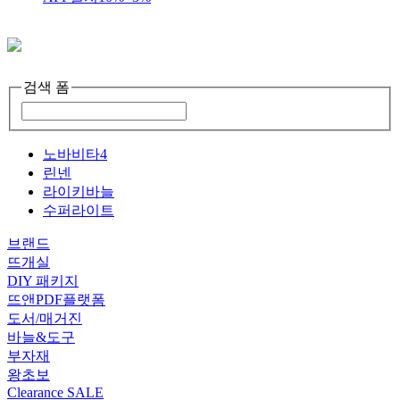
검색 폼
노바비타4
린넨
라이키바늘
수퍼라이트
브랜드
뜨개실
DIY 패키지
뜨앤PDF플랫폼
도서/매거진
바늘&도구
부자재
왕초보
Clearance SALE