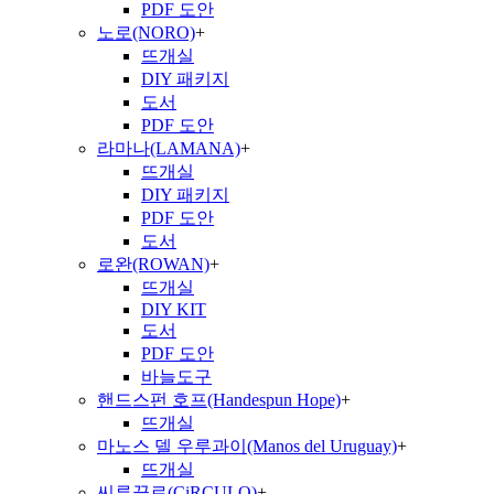
PDF 도안
노로(NORO)
+
뜨개실
DIY 패키지
도서
PDF 도안
라마나(LAMANA)
+
뜨개실
DIY 패키지
PDF 도안
도서
로완(ROWAN)
+
뜨개실
DIY KIT
도서
PDF 도안
바늘도구
핸드스펀 호프(Handespun Hope)
+
뜨개실
마노스 델 우루과이(Manos del Uruguay)
+
뜨개실
씨루끌로(CiRCULO)
+