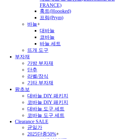
FRANCE)
훅트(Hoooked)
프림(Prym)
바늘
+
대바늘
코바늘
바늘 세트
뜨개 도구
부자재
가방 부자재
단추
라벨/장식
기타 부자재
왕초보
대바늘 DIY 패키지
코바늘 DIY 패키지
대바늘 도구 세트
코바늘 도구 세트
Clearance SALE
균일가
2025단종50%
+