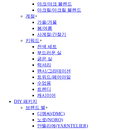
야크/야크 블렌드
아크릴/아크릴 블렌드
계절
+
가을/겨울
봄/여름
사계절/간절기
키워드
+
전색 세트
부드러운 실
굵은 실
럭셔리
팬시/그라데이션
트위드/페어아일
수업용
트렌디
캐시미어
DIY 패키지
브랜드 별
+
디엠씨(DMC)
노로(NORO)
얀뜰리에(YARNTELIER)