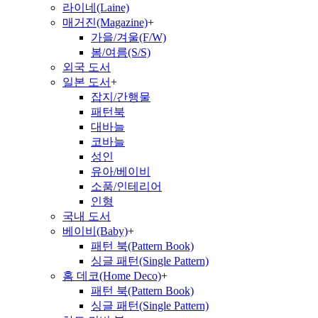
라이네(Laine)
매거진(Magazine)
+
가을/겨울(F/W)
봄/여름(S/S)
외국 도서
일본 도서
+
잡지/간행물
패턴북
대바늘
코바늘
성인
유아/베이비
소품/인테리어
인형
국내 도서
베이비(Baby)
+
패턴 북(Pattern Book)
싱글 패턴(Single Pattern)
홈 데코(Home Deco)
+
패턴 북(Pattern Book)
싱글 패턴(Single Pattern)