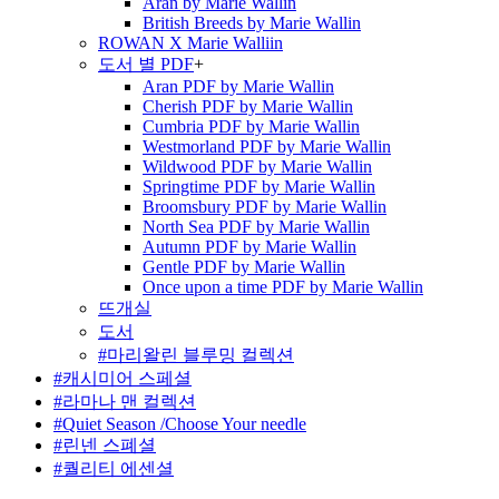
Aran by Marie Wallin
British Breeds by Marie Wallin
ROWAN X Marie Walliin
도서 별 PDF
+
Aran PDF by Marie Wallin
Cherish PDF by Marie Wallin
Cumbria PDF by Marie Wallin
Westmorland PDF by Marie Wallin
Wildwood PDF by Marie Wallin
Springtime PDF by Marie Wallin
Broomsbury PDF by Marie Wallin
North Sea PDF by Marie Wallin
Autumn PDF by Marie Wallin
Gentle PDF by Marie Wallin
Once upon a time PDF by Marie Wallin
뜨개실
도서
#마리왈린 블루밍 컬렉션
#캐시미어 스페셜
#라마나 맨 컬렉션
#Quiet Season /Choose Your needle
#린넨 스폐셜
#퀄리티 에센셜