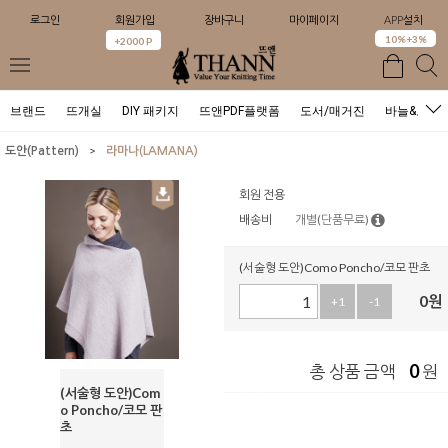
로그인
회원가입
장바구니
마이페이지
APP설치
0
10%+3%
+2000 P
브랜드
뜨개실
DIY 패키지
뜨앤PDF플랫폼
도서/매거진
바늘&도구
>
도안(Pattern)
라마나(LAMANA)
회원 전용
배송비
개별(단품무료)
(서술형 도안)Como Poncho/코모 판초
0
원
+1
-1
0
총 상품 금액
원
(서술형 도안)Com
o Poncho/코모 판
초