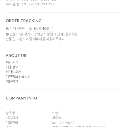
우리은행: 1002-843-731759
ORDER TRACKING
우체국택배
배송위치조회
반품/교환
경기도 양평군 서종면 마진배1길 9, 2층
반품 및 교환시 해당 택배사를 이용해주세요.
ABOUT US
회사소개
채용정보
브랜드소개
개인정보취급방침
이용약관
COMPANY INFO
상호명
뜨앤
대표이사
최수영
대표전화
031-771-9877