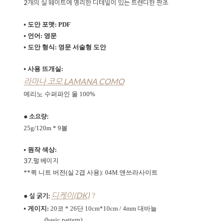
2개의 실 웨이트에 영리한 디테일이 있는 트렌디한 판초
• 도안 포맷: PDF
• 언어: 영문
• 도안 형식: 영문 서술형 도안
• 사용 뜨개실:
라마나 코모 LAMANA COMO
메리노 수퍼파인 울 100%
• 소요량:
25g/120m * 9볼
• 원작 색상:
37.펄 베이지
**퀵 니트 버전(실 2겹 사용):
04M.앤쓰라사이트
디케이(DK)
?
• 실 굵기:
• 게이지:
20코 * 26단 10cm*10cm / 4mm 대바늘
(
basic pattern)