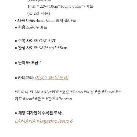
14코 * 22단 10cm*10cm / 6mm 대바늘
(실 2겹 사용)
• 사용 바늘:
4
mm,
6
mm
뜨개 줄바늘
• 사용 도구:
돗바늘
• 수록 사이즈:
ONE SIZE
• 완성 사이즈:
약 75cm * 55cm
?
• 난이도: 초급
여성>숄/목도리
• 카테고리:
#숄 #Shawl #스
#라마나 #LAMANA #PDF
#코모 #Como
#여성
카프 #scarf #판초 #판쵸 #Poncho
•
해당 디자인이 수록된 도서:
LAMANA Magazine Issue 6