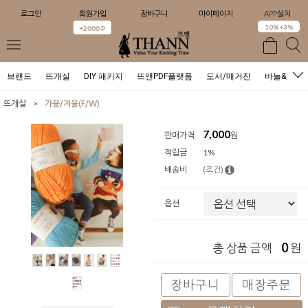
로그인
회원가입
장바구니
마이페이지
APP설치
0
10%+3%
+2000 P
브랜드
뜨개실
DIY 패키지
뜨앤PDF플랫폼
도서/매거진
바늘&도구
>
뜨개실
가을/겨울(F/W)
7,000
판매가격
원
적립금
1%
배송비
(조건)
옵션
0
총 상품 금액
원
장바구니
매장주문