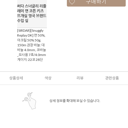
구매하기
써다 스너글리 리플
레이 면 코튼 키즈
뜨개실 영국 브랜드
수입 실
[SIRDAR][Snuggly
Replay DK] 면 50%,
아크릴 50% 50g,
150m 권장 바늘: 대
바늘 4.0mm, 코바늘
_모사용 7호/4.0mm
게이지: 22코 28단
상품상세
색상
리뷰
관련상품
상세 정보를 확대해 보실 수 있습니다.