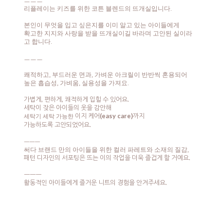
ㅡㅡㅡ
리플레이는 키즈를 위한 코튼 블렌드의 뜨개실입니다.
본인이 무엇을 입고 싶은지를 이미 알고 있는 아이들에게
확고한 지지와 사랑을 받을 뜨개실이길 바라며 고안된 실이라
고 합니다.
ㅡㅡㅡ
쾌적하고, 부드러운 면과, 가벼운 아크릴이 반반씩 혼용되어
높은 흡습성, 가벼움, 실용성을 가져요.
가볍게, 편하게, 쾌적하게 입힐 수 있어요.
세탁이 잦은 아이들의 옷을 감안해
이지 케어
(easy care)
까지
세탁기 세탁 가능한
가능하도록 고안되었어요.
ㅡㅡㅡ
써다 브랜드 만의 아이들을 위한 컬러 파레트와 소재의 질감,
패턴 디자인의 서포팅은 뜨는 이의 작업을 더욱 즐겁게 할 거예요.
ㅡㅡㅡ
활동적인 아이들에게 즐거운 니트의 경험을 안겨주세요.