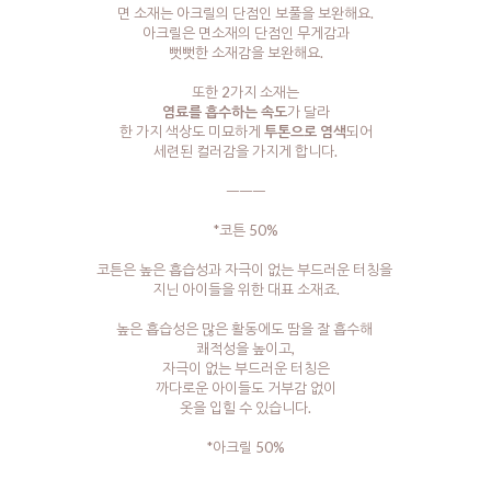
면 소재는 아크릴의 단점인 보풀을 보완해요.
아크릴은 면소재의 단점인 무게감과
뻣뻣한 소재감을 보완해요.
또한 2가지 소재는
염료를 흡수하는 속도
가 달라
한 가지 색상도 미묘하게
투톤으로 염색
되어
세련된 컬러감을 가지게 합니다.
ㅡㅡㅡ
*코튼 50%
코튼은 높은 흡습성과 자극이 없는 부드러운 터칭을
지닌 아이들을 위한 대표 소재죠.
높은 흡습성은 많은 활동에도 땀을 잘 흡수해
쾌적성을 높이고,
자극이 없는 부드러운 터칭은
까다로운 아이들도 거부감 없이
옷을 입힐 수 있습니다.
*아크릴 50%