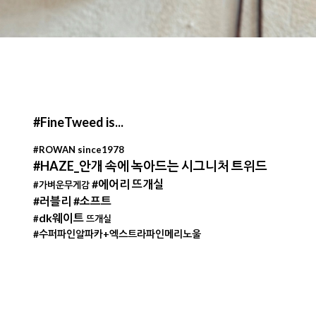
#FineTweed is...
#ROWAN since1978
#HAZE_안개 속에 녹아드는 시그니처 트위드
#에어리 뜨개실
#가벼운무게감
#러블리 #소프트
dk웨이트
#
뜨개실
#수퍼파인알파카+엑스트라파인메리노울