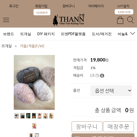
로그인
회원가입
장바구니
마이페이지
APP설치
0
10%+3%
+2000 P
브랜드
뜨개실
DIY 패키지
뜨앤PDF플랫폼
도서/매거진
바늘&도구
>
뜨개실
가을/겨울(F/W)
19,800
판매가격
원
적립금
1%
배송비
(조건)
옵션
0
총 상품 금액
원
장바구니
매장주문