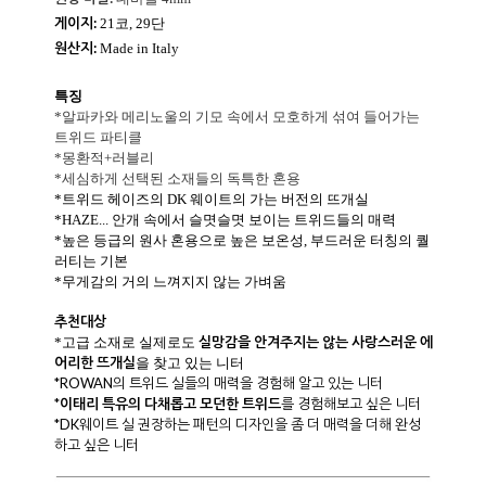
게이지:
21코, 29단
원산지:
Made in Italy
특징
*알파카와 메리노울의 기모 속에서 모호하게 섞여 들어가는
트위드 파티클
*몽환적+러블리
*세심하게 선택된 소재들의 독특한 혼용
*트위드 헤이즈의 DK 웨이트의 가는 버전의 뜨개실
*HAZE... 안개 속에서 슬몃슬몃 보이는 트위드들의 매력
*높은 등급의 원사 혼용으로 높은 보온성, 부드러운 터칭의 퀄
러티는 기본
*무게감의 거의 느껴지지 않는 가벼움
추천대상
실망감을 안겨주지는 않는 사랑스러운 에
*고급 소재로 실제로도
어리한 뜨개실
을 찾고 있는 니터
*ROWAN의 트위드 실들의 매력을 경험해 알고 있는 니터
*
이태리 특유의 다채롭고 모던한 트위드
를 경험해보고 싶은 니터
*DK웨이트 실 권장하는 패턴의 디자인을 좀 더 매력을 더해 완성
하고 싶은 니터