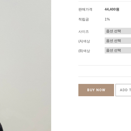
판매가격
44,400원
적립금
1%
사이즈
(A)색상
(B)색상
BUY NOW
ADD 