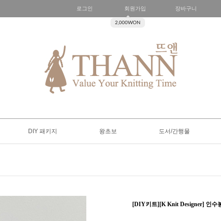
로그인
회원가입
장바구니
2,000WON
DIY 패키지
왕초보
도서/간행물
[DIY키트][K Knit Designer