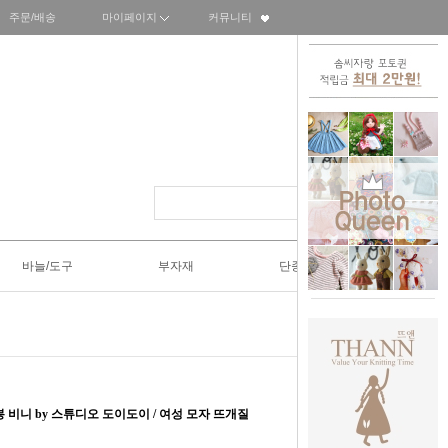
주문/배송
마이페이지
커뮤니티
바늘/도구
부자재
단종SALE50%
] 인수봉 비니 by 스튜디오 도이도이 / 여성 모자 뜨개질