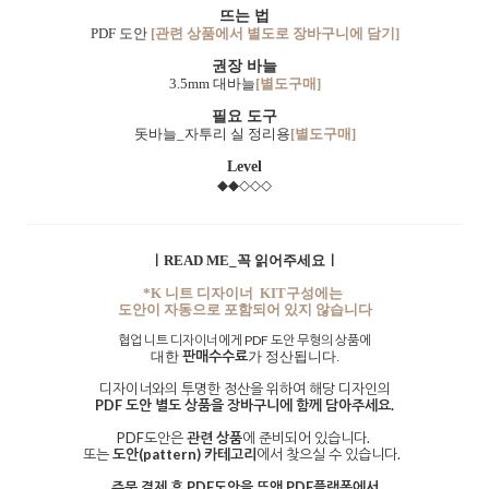
뜨는 법
PDF 도안
[관련 상품에서 별도로 장바구니에 담기]
권장 바늘
3.5mm 대바늘
[별도구매]
필요 도구
돗바늘_자투리 실 정리용
[별도구매]
Level
◆◆◇◇◇
ㅣREAD ME_꼭 읽어주세요ㅣ
*K 니트 디자이너 KIT구성에는
도안이 자동으로 포함되어 있지 않습니다
협업 니트 디자이너에게 PDF 도안 무형의 상품에
판매수수료
대한
가 정산됩니다.
디자이너와의 투명한 정산을 위하여 해당 디자인의
PDF 도안 별도 상품을 장바구니에 함께 담아주세요.
PDF도안은
관련 상품
에 준비되어 있습니다.
또는
도안(pattern) 카테고리
에서 찾으실 수 있습니다.
주문 결제 후 PDF도안을 뜨앤 PDF플랫폼에서