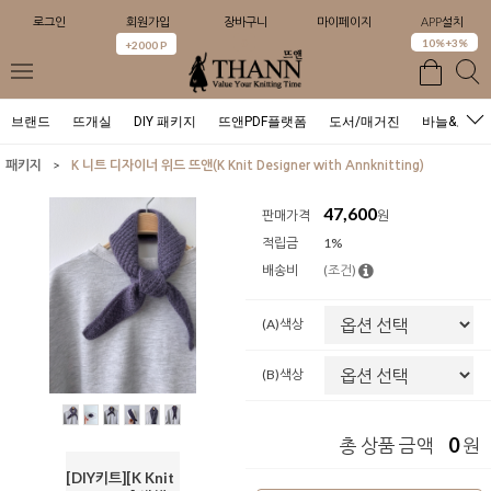
로그인
회원가입
장바구니
마이페이지
APP설치
0
10%+3%
+2000 P
브랜드
뜨개실
DIY 패키지
뜨앤PDF플랫폼
도서/매거진
바늘&도구
>
패키지
K 니트 디자이너 위드 뜨앤(K Knit Designer with Annknitting)
47,600
판매가격
원
적립금
1%
배송비
(조건)
(A)색상
(B)색상
0
총 상품 금액
원
[DIY키트][K Knit