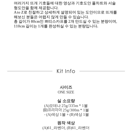
여러가지 뜨개 기호들에 대한 영상과 기호도안 풀차트와 서술
형도안을 함께 제공합니다.
A to Z
로 친절하고 상세하게 설명되어 있는 도안이므로 뜨개를
해보신 분들은 어렵지 않게 만들 수 있습니다.
총 길이가 8
0cm
인 쁘띠스카프를 2개 만드실 수 있는 분량이며,
.
110
cm
길이는 1개를 완성하실 수 있는 분량입니다
사이즈
ONE SIZE
실 소요량
(A)모데나 25g
/
335m
* 1볼
(B)프리미아
25g/300m * 1볼
-
(A)색상 1볼 + (B)색상 1볼
원작 색상
(A)61_라벤더,
(B)61_라벤더