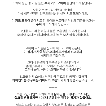
모헤어 등급 중 가장 높은
수퍼 키드 모헤어 등급
의 뜨개실입니다.
모헤어는 앙고라 산양의 털인데,
이중 새끼 산양의 털만으로생산된 실이
키드 모헤어
예요.
이
키드 모헤어 중
에서도 긴 헤어와 부드러운 터칭의 기준을 통과한
수퍼 키드 모헤어
등급니다.
그만큼 부드러운 터칭과 높은 보온성을 지니게 됩니다.
모헤어 소재는 캐시미어보다 높은 보온성을 가집니다.
ㅡㅡㅡㅡ
모헤어 뜨개실은 심지에 헤어가 꼬여 있는데,
이
심지가 시중 일반 모헤어 뜨개실과 비교해서
섬세하고 가늘어요.
그래서 편물의 대부분을 심지 소재가 아닌
섬세한 수퍼 키드 모헤어 소재가 채우게 되고,
그만큼 곱게, 섬세한 조직을 얻을 수 있습니다.
최고급 원사 소싱과, 엄격하게 컨트롤된 공정이 합해져
하이엔드를 추구하는 라마나의 브랜드 가치
가 창출되는 과정이죠.
ㅡㅡㅡ
보
통 고급 라인의 모헤어 뜨개실에는 폴리아미드 소재 대신
실크를 혼용하지만 40%나
혼용하는 경우는 찾기가 힘들어요.
실크의 드레이핑으로 착용시 부드러운 움직임과 고급스러운