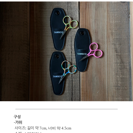
구성
-가위
사이즈:
길이
약
7cm, 너비 약 4.5cm