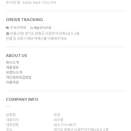
우리은행: 1002-843-731759
ORDER TRACKING
우체국택배
배송위치조회
반품/교환
경기도 양평군 서종면 마진배1길 9, 2층
반품 및 교환시 해당 택배사를 이용해주세요.
ABOUT US
회사소개
채용정보
브랜드소개
개인정보취급방침
이용약관
COMPANY INFO
상호명
뜨앤
대표이사
최수영
대표전화
031-771-9877
주소
경기도 양평군 서종면 마진배1길 9, 2층