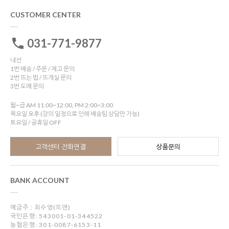
CUSTOMER CENTER
031-771-9877
내선
1번 배송 / 주문 / 재고 문의
2번 뜨는 법 / 뜨개실 문의
3번 도매 문의
월~금 AM 11:00~12:00, PM 2:00~3:00
목요일 오후 (강의 일정으로 인해 배송팀 상담만 가능)
토요일 / 공휴일 OFF
고객센터 전화연결
상품문의
BANK ACCOUNT
예금주 : 최수영(뜨앤)
국민은행: 543001-01-344522
농협은행: 301-0087-6153-11