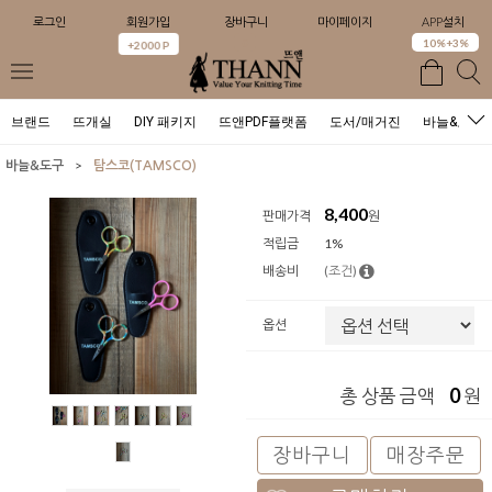
로그인
회원가입
장바구니
마이페이지
APP설치
0
10%+3%
+2000 P
브랜드
뜨개실
DIY 패키지
뜨앤PDF플랫폼
도서/매거진
바늘&도구
>
바늘&도구
탐스코(TAMSCO)
8,400
판매가격
원
적립금
1%
배송비
(조건)
옵션
0
총 상품 금액
원
장바구니
매장주문