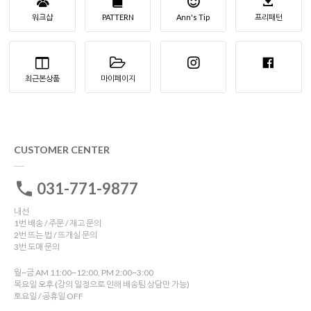
워크샵
PATTERN
Ann's Tip
프리패턴
최근본상품
마이페이지
CUSTOMER CENTER
031-771-9877
내선
1번 배송 / 주문 / 재고 문의
2번 뜨는 법 / 뜨개실 문의
3번 도매 문의
월~금 AM 11:00~12:00, PM 2:00~3:00
목요일 오후 (강의 일정으로 인해 배송팀 상담만 가능)
토요일 / 공휴일 OFF