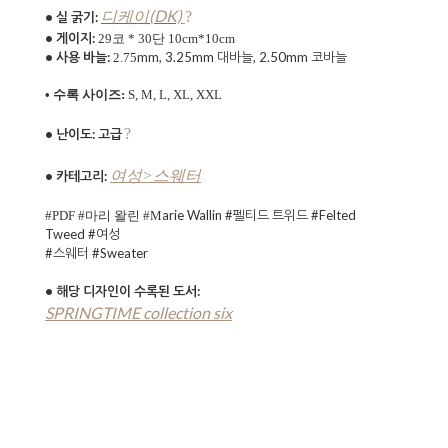
(DK)
디케이
?
• 실 굵기:
• 게이지:
29코 * 30단 10cm*10cm
• 사용 바늘:
mm, 3.25mm 대바늘, 2.50mm 코바늘
2.75
• 수록 사이즈:
S, M, L, XL, XXL
?
• 난이도: 고
급
여성>스웨터
• 카테고리:
arie Wallin #펠티드 트위드 #
Felted
#PDF #마리 왈린
#M
Tweed #여성
#스웨터 #Sweater
•
해당 디자인이 수록된 도서:
SPRINGTIME collection six