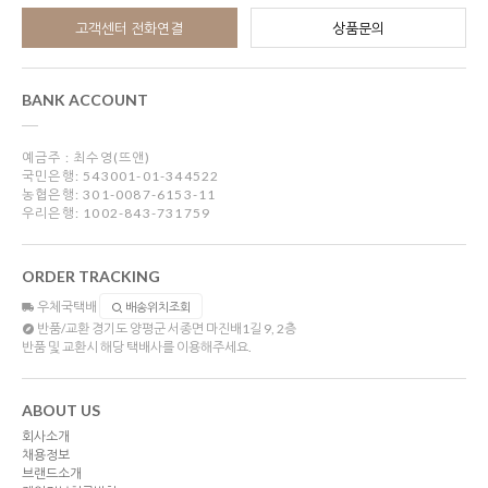
고객센터 전화연결
상품문의
BANK ACCOUNT
예금주 : 최수영(뜨앤)
국민은행: 543001-01-344522
농협은행: 301-0087-6153-11
우리은행: 1002-843-731759
ORDER TRACKING
우체국택배
배송위치조회
반품/교환
경기도 양평군 서종면 마진배1길 9, 2층
반품 및 교환시 해당 택배사를 이용해주세요.
ABOUT US
회사소개
채용정보
브랜드소개