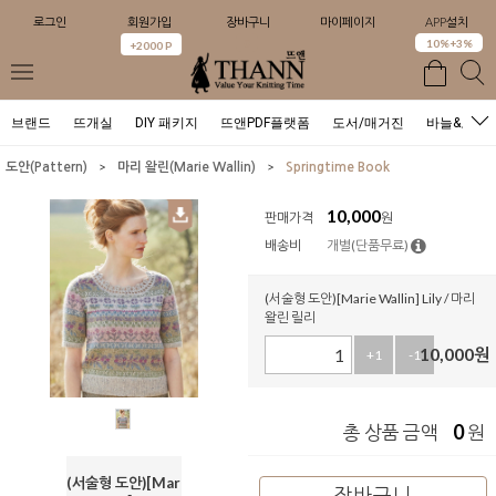
로그인
회원가입
장바구니
마이페이지
APP설치
0
10%+3%
+2000 P
브랜드
뜨개실
DIY 패키지
뜨앤PDF플랫폼
도서/매거진
바늘&도구
>
>
도안(Pattern)
마리 왈린(Marie Wallin)
Springtime Book
10,000
판매가격
원
배송비
개별(단품무료)
(서술형 도안)[Marie Wallin] Lily / 마리
왈린 릴리
10,000
원
+1
-1
0
총 상품 금액
원
(서술형 도안)[Mar
장바구니