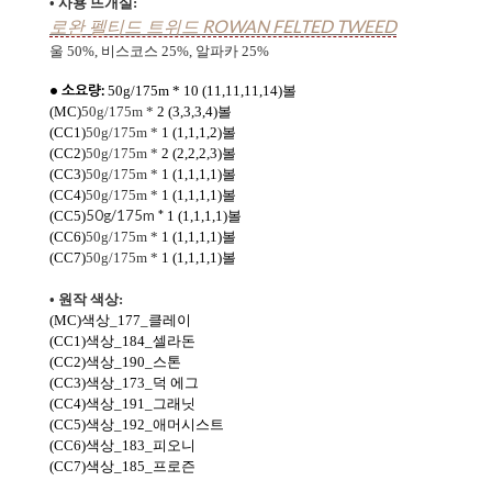
• 사용 뜨개실:
ROWAN FELTED TWEED
로완 펠티드 트위드
울 50%, 비스코스 25%, 알파카 25%
• 소요량:
50g/175m * 10 (11,11,11,14)볼
(MC)
50g/175m *
2
(3,3,3,4)볼
(CC1)
50g/175m *
1 (1,1,1,2)
볼
(CC2)
50g/175m *
2
(2,2,2,3)
볼
(CC3)
50g/175m *
1 (1,1,1,1)
볼
(CC4
)
50g/175m *
1 (1,1,1,1)
볼
50g/175m *
(CC5)
1 (1,1,1,1)
볼
(CC6)
50g/175m *
1 (1,1,1,1)
볼
(CC7)
50g/175m *
1
(1,1,1,1)
볼
• 원작 색상:
(MC)색상_177_클레이
(CC1)색상_184_셀라돈
(CC2)색상_190_스톤
(CC3)색상_173_덕 에그
(CC4
)색상_191_그래닛
(CC5)색상_192_애머시스트
(CC6)색상_
183_피오니
(CC7)색상_
185_프로즌