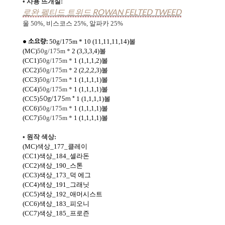
• 사용 뜨개실:
ROWAN FELTED TWEED
로완 펠티드 트위드
울 50%, 비스코스 25%, 알파카 25%
• 소요량:
50g/175m * 10 (11,11,11,14)볼
(MC)
50g/175m *
2
(3,3,3,4)볼
(CC1)
50g/175m *
1 (1,1,1,2)
볼
(CC2)
50g/175m *
2
(2,2,2,3)
볼
(CC3)
50g/175m *
1 (1,1,1,1)
볼
(CC4
)
50g/175m *
1 (1,1,1,1)
볼
50g/175m *
(CC5)
1 (1,1,1,1)
볼
(CC6)
50g/175m *
1 (1,1,1,1)
볼
(CC7)
50g/175m *
1
(1,1,1,1)
볼
• 원작 색상:
(MC)색상_177_클레이
(CC1)색상_184_셀라돈
(CC2)색상_190_스톤
(CC3)색상_173_덕 에그
(CC4
)색상_191_그래닛
(CC5)색상_192_애머시스트
(CC6)색상_
183_피오니
(CC7)색상_
185_프로즌