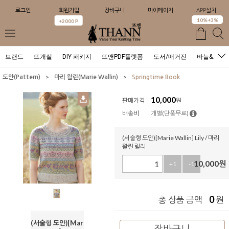
로그인
회원가입
장바구니
마이페이지
APP설치
0
10%+3%
+2000 P
브랜드
뜨개실
DIY 패키지
뜨앤PDF플랫폼
도서/매거진
바늘&도구
>
>
도안(Pattern)
마리 왈린(Marie Wallin)
Springtime Book
10,000
판매가격
원
배송비
개별(단품무료)
(서술형 도안)[Marie Wallin] Lily / 마리
왈린 릴리
10,000
원
+1
-1
0
총 상품 금액
원
(서술형 도안)[Mar
장바구니