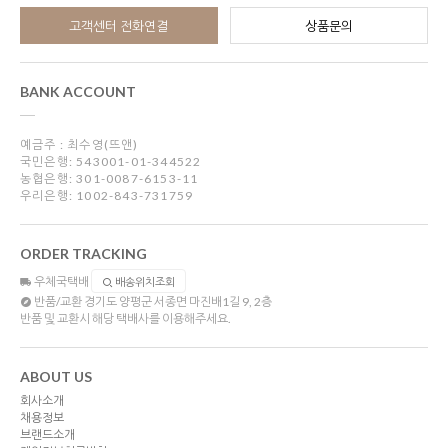
고객센터 전화연결
상품문의
BANK ACCOUNT
예금주 : 최수영(뜨앤)
국민은행: 543001-01-344522
농협은행: 301-0087-6153-11
우리은행: 1002-843-731759
ORDER TRACKING
우체국택배
배송위치조회
반품/교환
경기도 양평군 서종면 마진배1길 9, 2층
반품 및 교환시 해당 택배사를 이용해주세요.
ABOUT US
회사소개
채용정보
브랜드소개