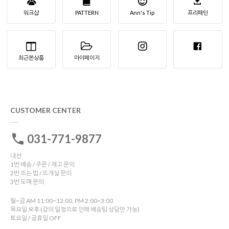
워크샵
PATTERN
Ann's Tip
프리패턴
최근본상품
마이페이지
CUSTOMER CENTER
031-771-9877
내선
1번 배송 / 주문 / 재고 문의
2번 뜨는 법 / 뜨개실 문의
3번 도매 문의
월~금 AM 11:00~12:00, PM 2:00~3:00
목요일 오후 (강의 일정으로 인해 배송팀 상담만 가능)
토요일 / 공휴일 OFF