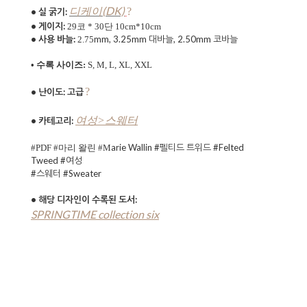
(DK)
디케이
?
• 실 굵기:
• 게이지:
29코 * 30단 10cm*10cm
• 사용 바늘:
mm, 3.25mm 대바늘, 2.50mm 코바늘
2.75
• 수록 사이즈:
S, M, L, XL, XXL
?
• 난이도: 고
급
여성>스웨터
• 카테고리:
arie Wallin #펠티드 트위드 #
Felted
#PDF #마리 왈린
#M
Tweed #여성
#스웨터 #Sweater
•
해당 디자인이 수록된 도서:
SPRINGTIME collection six