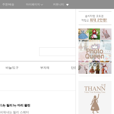
주문/배송
마이페이지
커뮤니티
바늘/도구
부자재
단종SALE50%
an] Lily 릴리 by 마리 왈린
 피워내는 릴리 스웨터