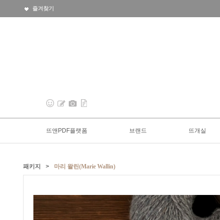
즐겨찾기
뜨앤PDF플랫폼
브랜드
뜨개실
패키지
>
마리 왈린(Marie Wallin)