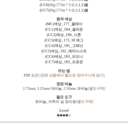
(CC6)
50g/175m *
1 (1,1,1,1)
볼
(CC7)
50g/175m *
1
(1,1,1,1)
볼
원작 색상
(MC)색상_177_클레이
(CC1)색상_184_셀라돈
(CC2)색상_190_스톤
(CC3)색상_173_덕 에그
(CC4
)색상_191_그래닛
(CC5)색상_192_애머시스트
(CC6)색상_
183_피오니
(CC7)색상_
185_프로즌
뜨는 법
PDF 도안
[관련 상품에서 별도로 장바구니에 담기]
권장 바늘
2.75mm, 3.25mm
대바늘, 2.50mm 코바늘
[별도구매]
필요 도구
돗바늘_자투리 실 정리용
[별도구매]
Level
◆◆◆◆◇