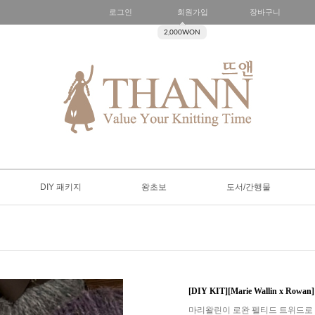
로그인
회원가입
장바구니
2,000WON
DIY 패키지
왕초보
도서/간행물
[DIY KIT][Marie Wallin x Row
마리왈린이 로완 펠티드 트위드로