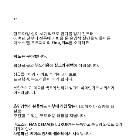
"
핸드 다잉 실이 세계적으로 인기를 얻기 전부터
60여년 전부터 전통에 기반을 둔 손염색 실만을
만들어온
Fino_피노
마노스 델 우루과이의
를 소개해요.
.
.
피노는 우아합니다.
부드러움
실크의 광택
최상급 울의
에
이 더해집니다.
싱글플라이의 라이트 핑거링 웨이트로
포근함과, 부드러움이 배가 됩니다.
복합적이고, 미묘한 색조의 변화가 실크의 쉬머링과 럭셔리하게
어우러집니다.
ㅡㅡㅡ
초민감하신 분들께
도
피부에 직접 닿는
니트 웨어나 스카프 용
실로
추천할 수 있는 부드러운 터칭을 지닙니다.
마노스의
HANDEMADE LUXURY
는 독특하고 특유의 와일드 컬러
체계에 앞서
차별화된 베이스 원사의 퀄러티에서 시작
됩니다.