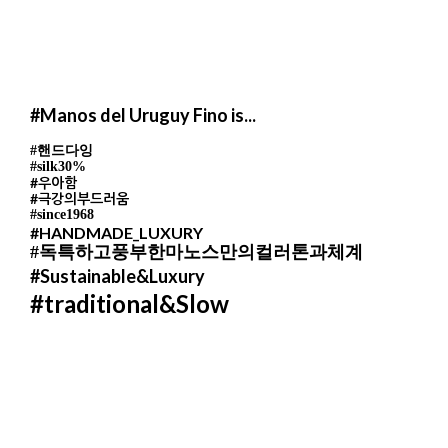
#
Manos del Uruguy
Fino is...
#핸드다잉
#silk30%
#우아함
#극강의부드러움
#since1968
#HANDMADE_LUXURY
#독특하고풍부한마노스만의컬러톤과체계
#Sustainable&Luxury
#traditional&Slow