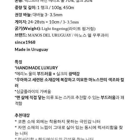
혼용:
엑스트라 파인 메리노 울
70%, 실크 30%
중량 및 길이:
1 행크 / 100g, 450m
권장 바늘:
대바늘 3- 3.5mm
게이지:
24-28sts = 10cm /
3- 3.5mm
굵기(Weight):
Light fingering(라이트 핑거링)
브랜드:
MANOS DEL URUGUAY / 마노스 델 우루과이
since1968
Made in Uruguay
특징
*HANDMADE LUXURY
*
메리노 울의
부드러움 +
실크의
광택감
*
우아하고 세련된 소재감에 복잡하고 미묘한 마노스만의 색조와 컬
러
*싱글플라이의 가벼움
*
맨 살에 직접 닿는
의류 또는 스카프 추천할 수 있는
부드러움
과 쾌
적함
추천대상
* 코튼 소재 외에는 착용하지 못하는 극민감 니터
* 자연 소재의 느낌이 그대로 살아 있는 동시에 럭셔리함을 찾
는 니터
* 럭셔리함 + 핸드메이드의 감성을 찾는 니터