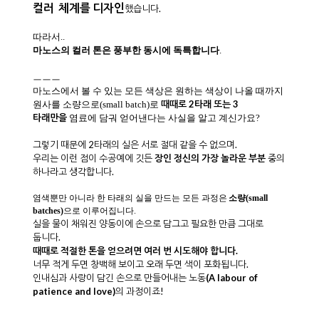
컬러 체계
를 디자인
했습니다.
따라서..
마노스의 컬러 톤은 풍부한 동시에 독특합니다
.
ㅡㅡㅡ
마노스에서 볼 수 있는 모든 색상은 원하는 색상이 나올 때까지
때때로 2타래 또는 3
원사를 소량으로(small batch)로
타래
만을
염료에 담궈 얻어낸다는 사실을 알고 계신가요?
그렇기 때문에 2타래의 실은 서로 절대 같을 수 없으며.
우리는 이런 점이 수공예에 깃든
장인 정신의 가장 놀라운 부분
중의
하나라고 생각합니다.
염색뿐만 아니라 한 타래의 실을 만드는 모든 과정은
소량(small
batches)
으로 이루어집니다.
실을 물이 채워진 양동이에 손으로 담그고 필요한 만큼 그대로
둡니다.
때때로 적절한 톤을 얻으려면 여러 번 시도해야 합니다.
너무 적게 두면 창백해 보이고 오래 두면 색이 포화됩니다.
인내심과 사랑이 담긴 손으로 만들어내는 노동
(A labour of
patience and love)
의 과정이죠!
ㅡㅡㅡ