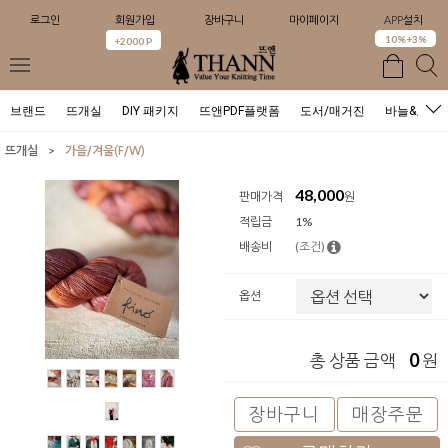
로그인
회원가입
장바구니
마이페이지
APP설치
0
10%+3%
+2000 P
브랜드
뜨개실
DIY 패키지
뜨앤PDF플랫폼
도서/매거진
바늘&도구
>
뜨개실
가을/겨울(F/W)
48,000
판매가격
원
적립금
1%
배송비
(조건)
옵션
0
총 상품 금액
원
장바구니
매장주문