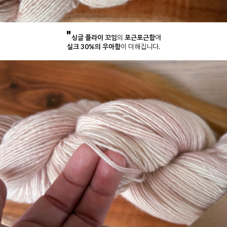
"
싱글 플라이 꼬임
의
포근포근함
에
실크 30%의 우아함
이 더해집니다.