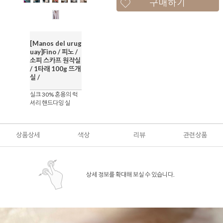
구매하기
[Manos del urug
uay]Fino / 피노 /
소피 스카프 원작실
/ 1타래 100g 뜨개
실 /
실크 30% 혼용의 럭
셔리 핸드다잉 실
상품상세
색상
리뷰
관련상품
상세 정보를 확대해 보실 수 있습니다.