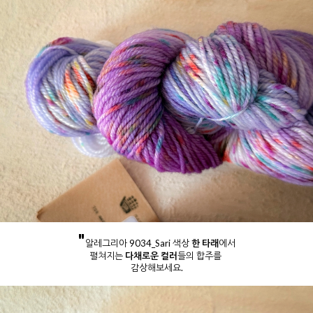
"
알레그리아 9034_Sari 색상
한 타래
에서
펼쳐지는
다채로운 컬러
들의 합주를
감상해보세요.