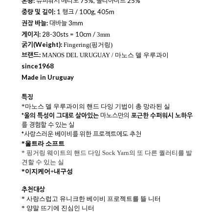
혼용:
슈퍼워시 메리노
75%, 폴리아미드 25%
중량 및 길이:
1 행크 / 100g, 405m
권장 바늘:
대바늘 3mm
게이지:
28-30sts = 10cm /
3mm
굵기(Weight):
Fingering(핑거링)
브랜드:
MANOS DEL URUGUAY / 마노스 델 우루과이
since1968
Made in Uruguay
특징
*마노스 델 우루과이의 핸드 다잉 기법이 총 망라된 실
*
울의 특성이 그대로 살아있는
마노스만의
포근한 수퍼워시 노하우
를 경험할 수 있는 실
*사랑스러운 베이비를 위한 프로젝트에도 추천
*울트라 소프트
* 핑거링 웨이트의 핸드 다잉 Sock Yarn의 또 다른 퀄러티를 발
견할 수 있는 실
*이지케어+내구성
추천대상
* 사랑스럽고 유니크한 베이비 프로젝트를 뜰 니터
* 양말 뜨기에 진심인 니터