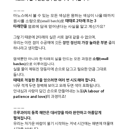
ㅡㅡㅡ
마노스에서 볼 수 있는 모든 색상은 원하는 색상이 나올 때까지
때때로 2타래 또는 3
원사를 소량으로(small batch)로
타래
만을
염료에 담궈 얻어낸다는 사실을 알고 계신가요?
그렇기 때문에 2타래의 실은 서로 절대 같을 수 없으며.
우리는 이런 점이 수공예에 깃든
장인 정신의 가장 놀라운 부분
중의
하나라고 생각합니다.
염색뿐만 아니라 한 타래의 실을 만드는 모든 과정은
소량(small
batches)
으로 이루어집니다.
실을 물이 채워진 양동이에 손으로 담그고 필요한 만큼 그대로
둡니다.
때때로 적절한 톤을 얻으려면 여러 번 시도해야 합니다.
너무 적게 두면 창백해 보이고 오래 두면 색이 포화됩니다.
인내심과 사랑이 담긴 손으로 만들어내는 노동
(A labour of
patience and love)
의 과정이죠!
ㅡㅡㅡ
우루과이의 동쪽 해안은 대서양을 따라 완만하고 아름답게
펼쳐집니다.
우리는 차가운 바람이 불기 시작하는 저녁 시간에는 해변에 머물며