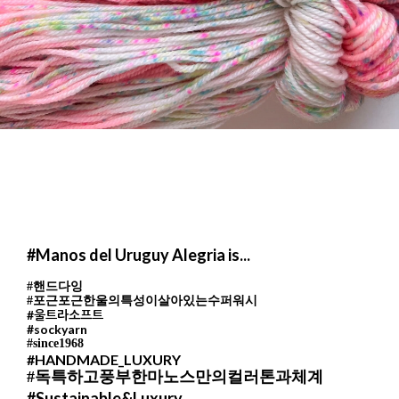
#
Manos del Uruguy
Alegria is...
#핸드다잉
#포근포근한울의특성이살아있는수퍼워시
#울트라소프트
#sockyarn
#since1968
#HANDMADE_LUXURY
#독특하고풍부한마노스만의컬러톤과체계
#Sustainable&Luxury