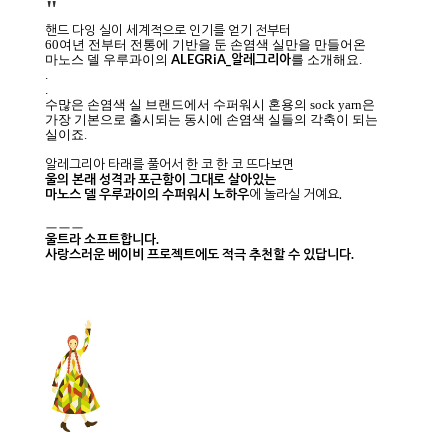
"
핸드 다잉 실이 세계적으로 인기를 얻기 전부터
60여년 전부터 전통에 기반을 둔 손염색 실만을
만들어온
ALEGRiA_알레그리아
마노스 델 우루과이의
를 소개해요.
.
.
수많은 손염색 실 브랜드에서 수퍼워시 혼용의 sock yarn은
가장 기본으로 출시되는 동시에 손염색 실들의 각축이 되는
실이죠.
알레그리아 타래를 풀어서 한 코 한 코 뜨다보면
울의 본래 성격과 포근함이 그대로 살아있는
마노스 델 우루과이의 수퍼워시 노하우
에 놀라실 거예요.
ㅡㅡㅡ
울트라 소프트합니다.
사랑스러운 베이비 프로젝트에도 적극 추천할 수 있답니다.