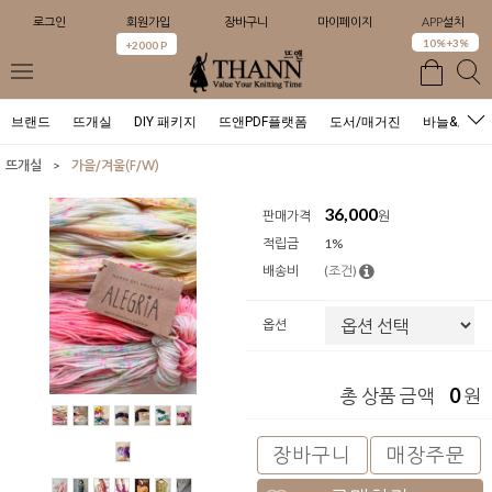
로그인
회원가입
장바구니
마이페이지
APP설치
0
10%+3%
+2000 P
브랜드
뜨개실
DIY 패키지
뜨앤PDF플랫폼
도서/매거진
바늘&도구
>
뜨개실
가을/겨울(F/W)
36,000
판매가격
원
적립금
1%
배송비
(조건)
옵션
0
총 상품 금액
원
장바구니
매장주문