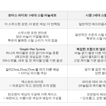
로터스 파미르/ 3세대 스틸 바늘세트
시중 2세대 스
더 스무스한 표면, 더 밝은 색상, 더 반짝임
일반적인 매끄러움과
스무스한 표면 연마로
일반적인 수준의 스틸 
양손 바늘이 마찰될 때의
특유의 스틸 
특유의 불쾌한 스틸 소리가 거의 없음
Simple One System
복잡한 조합으로 많은
하나의 케이블로 모든 굵기의 바늘 호환
바늘 굵기 별로 다른 
(매끄러운 코넘김은 기본)
(길이 별X굵기 별 
360스위블_세트 및 전 케이블 단품 기본 옵션
고정 케이블 기본 옵션/
길이 별 같은 
길이23cm,35cm,55cm 별 각기 다른 색상
+
샤이닝 파스텔 색상
강한 컬
엑스트라 라이트
파미르 대비 30~
-> 피로감이 적고, 편안한 뜨개 경험
(바늘팁과 케이블 체
탄오렌지 색상의 수공예 가죽 케이스
프린팅의 패브
+
세련되고, 아름다운 색상과 쉐입의 구성품
+ 단조롭고, 강한