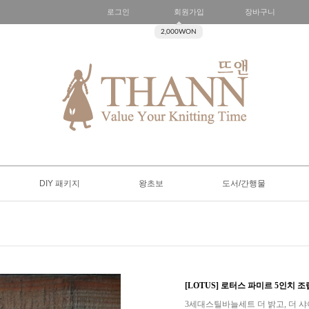
로그인
회원가입
장바구니
2,000WON
DIY 패키지
왕초보
도서/간행물
[LOTUS] 로터스 파미르 5인치 
3세대스틸바늘세트 더 밝고, 더 샤