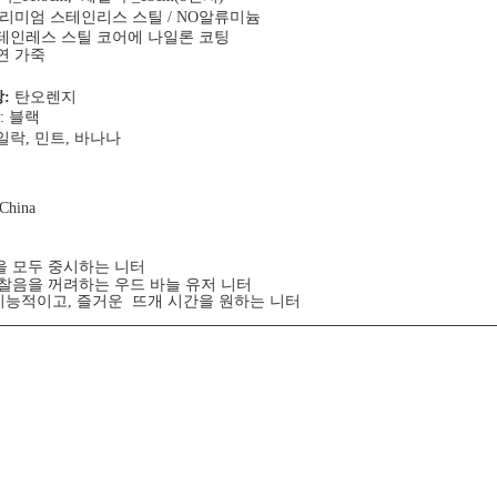
리미엄 스테인리스 스틸 / NO알류미늄
테인레스 스틸 코어에 나일론 코팅
연 가죽
상:
탄오렌지
: 블랙
일락, 민트, 바나나
 China
을 모두 중시하는 니터
마찰음을 꺼려하는 우드 바늘 유저 니터
 기능적이고, 즐거운 뜨개 시간을 원하는 니터