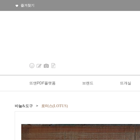
즐겨찾기
뜨앤PDF플랫폼
브랜드
뜨개실
바늘&도구
>
로터스(LOTUS)