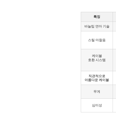
특징
바늘팁 연마 기술
스틸 마찰음
케이블
호환 시스템
직관적으로
아름다운 케이블
무게
심미성