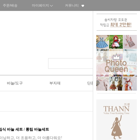
주문/배송
마이페이지
커뮤니티
바늘/도구
부자재
단종SALE50%
조립식 바늘 세트 / 롱팁 바늘세트
이닝하고, 더 조용하고, 더 아름다워요!