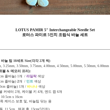
LOTUS PAMIR 5" Interchangeable Needle Set
로터스 파미르 5인치 조립식 바늘 세트
식 바늘 팁 10세트 Size(각각 2개 씩)
, 3.25mm, 3.50mm, 3.75mm, 4.00mm,
4.50mm, 5.00mm, 5.50mm, 6.00mm
위블 & 메모리 프리)
:
0cm 줄바늘) 1개 /
라일락
색상
0cm 줄바늘)
2
개 /
민트
색상
0cm 줄바늘) 1개 /
바나나
색상
블 커넥터
2개, 케이블
키 4개, 엔드 캡 6개
 10.5cm x 16cm
죽 케이스 보호 및, 바늘팁 닦는 용
단독_11.5cm, 체결 후_13cm(5인치)