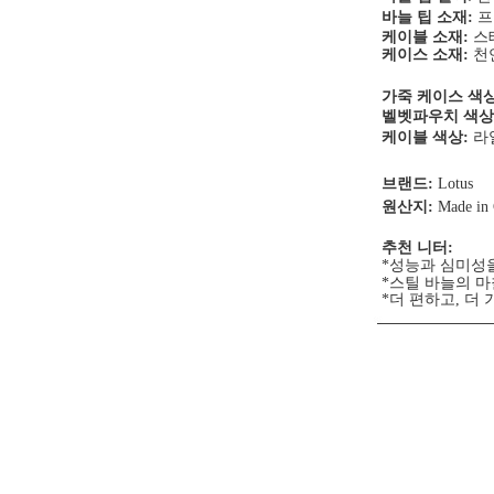
바늘 팁 소재:
프
케이블 소재:
스
케이스 소재:
천
가죽 케이스 색
벨벳파우치 색상
케이블 색상:
라
브랜드:
Lotus
원산지:
Made in
추천 니터:
*성능과 심미성
*스틸 바늘의 
*더 편하고, 더