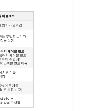
틸 바늘세트
 밝기와 광택감
바늘 부딪힘 소리와
마찰음 발생
 수의 케이블 필요
어댑터의 케이블 필요
경우의 수 발생)
360스위블 별도 비용
색상의 케이블
러감
50% 더 무거움
결 후 측정 비교)
릭 케이스
 컬러감의 구성품