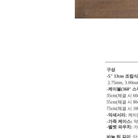
구성
-5" 13cm 조립
2.75mm, 3.00mm
-케이블
(3
60°
스
35
cm(체결 시 6
55cm(체결 시 8
75cm(체결 시 10
-악세서리:
케이
-가죽 케이스:
약
-벨벳 파우치:
가
바늘 팁 길이
: 