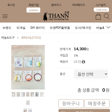
로그인
회원가입
장바구니
마이페이지
APP설치
0
10%+3%
+2000 P
브랜드
뜨개실
DIY 패키지
뜨앤PDF플랫폼
도서/매거진
바늘&도구
>
바늘&도구
로터스(LOTUS)
14,300
판매가격
원
적립금
1%
배송비
(조건)
옵션
0
총 상품 금액
원
장바구니
매장주문