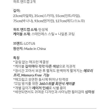
하트 앤드캡 2개
길이:
23cm(라일락), 35cm(스카이), 55cm(민트/라임),
75cm(바나나), 93cm(텐저린), 127cm(레드/스노우)
하트 엔드캡 소재:
탄성체
케이블 소재:
스테인레스 스틸 + 나일론 코팅
브랜드:
LOTUS
원산지:
Made in China
특징
*걸림 없는 매끄런 체결성
*
케이블
길이마다 각각 다른 색상
으로 직관적
*장시간 꼬아서 보관 후 펼쳐도 완벽하게 펼쳐지는
메모리
프리_Memory Free 기능
*
매끄럽고 유연한 동시에 뛰어난 탄력성
*
꼬임 방지를 위한
360스위블 회전식 케이블
*개별 길이가
레이저 인쇄
로 식별 용이
*세련되면서도 귀여운 디자인과 샤이닝한 컬러감의
심미성