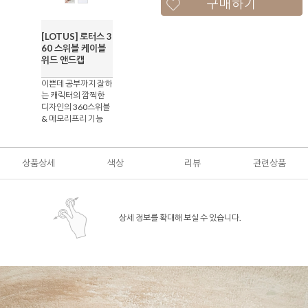
구매하기
[LOTUS] 로터스 3
60 스위블 케이블
위드 앤드캡
이쁜데 공부까지 잘하
는 캐릭터의 깜찍한
디자인의 360스위블
& 메모리프리 기능
상품상세
색상
리뷰
관련상품
상세 정보를 확대해 보실 수 있습니다.