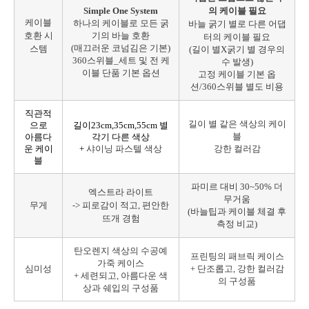
Simple One System
의 케이블 필요
케이블
하나의 케이블로 모든 굵
바늘 굵기 별로 다른 어댑
호환 시
기의 바늘 호환
터의 케이블 필요
(매끄러운 코넘김은 기본)
스템
(길이 별X굵기 별 경우의
360스위블_세트 및 전 케
수 발생)
이블 단품 기본 옵션
고정 케이블 기본 옵
션/360스위블 별도 비용
직관적
길이 별 같은 색상의 케이
으로
길이23cm,35cm,55cm 별
블
아름다
각기 다른 색상
운 케이
+
샤이닝 파스텔 색상
강한 컬러감
블
파미르 대비 30~50% 더
엑스트라 라이트
무거움
무게
-> 피로감이 적고, 편안한
(바늘팁과 케이블 체결 후
뜨개 경험
측정 비교)
탄오렌지 색상의 수공예
프린팅의 패브릭 케이스
가죽 케이스
심미성
+ 단조롭고, 강한 컬러감
+
세련되고, 아름다운 색
의 구성품
상과 쉐입의 구성품