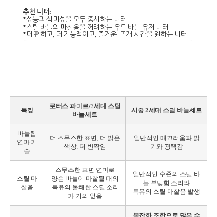
추천 니터:
*성능과 심미성을 모두 중시하는 니터
*스틸 바늘의 마찰음을 꺼려하는 우드 바늘 유저 니터
*더 편하고, 더 기능적이고, 즐거운 뜨개 시간을 원하는 니터
로터스 파미르/3세대 스틸
특징
시중 2세대 스틸 바늘세트
바늘세트
바늘팁
더 스무스한 표면, 더 밝은
일반적인 매끄러움과 밝
연마 기
색상, 더 반짝임
기와 광택감
술
스무스한 표면 연마로
일반적인 수준의 스틸 바
스틸 마
양손 바늘이 마찰될 때의
늘 부딪힘 소리와
찰음
특유의 불쾌한 스틸 소리
특유의 스틸 마찰음 발생
가 거의 없음
복잡한 조합으로 많은 수