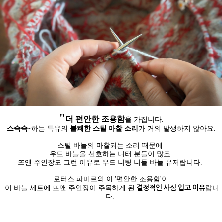
"
더 편안한 조용함
을 가집니다.
스슥슥~
하는 특유의
불쾌한 스틸 마찰 소리
가 거의 발생하지 않아요.
스틸 바늘의 마찰되는 소리 때문에
우드 바늘을 선호하는 니터 분들이 많죠.
뜨앤 주인장도 그런 이유로 우드 니팅 니들 바늘 유저랍니다.
로터스 파미르의 이 '편안한 조용함'이
결정적인 사심 입고 이유
이 바늘 세트에 뜨앤 주인장이 주목하게 된
랍니
다.