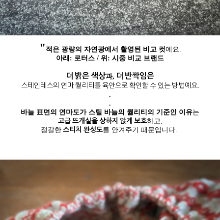
"
적은 광량의 자연광에서 촬영된 비교 컷
예요.
아래: 로터스 / 위: 시중 비교 브랜드
더 밝은 색상
더 반짝임은
과,
스테인레스의 연마 퀄리티를 육안으로 확인할 수 있는 방법예요.
.
.
바늘 표면의 연마도가 스틸 바늘의 퀄리티의 기준인 이유
는
고급 뜨개실을 상하지 않게 보호
하고,
스티치 완성도
정갈한
를 안겨주기 때문입니다.