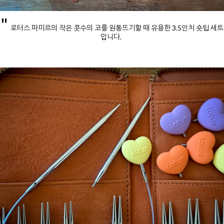
"
로터스 파미르의 작은 콧수의 코를 원통뜨기할 때 유용한 3.5인치 숏팁 세트
입니다.