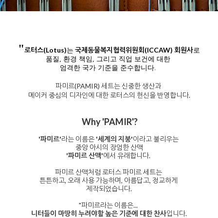
"
로터스(Lotus)
국제동물복지협력위원회(ICCAW) 회원사
는
로
품질, 환경 책임, 그리고 직업 보건에 대한
엄격한 국가 기준을 준수합니다.
파미르(PAMIR) 세트는 신중한 생산과
메이커 중심의 디자인에 대한 로터스의 헌신을 반영합니다.
Why 'PAMIR'?
'파미르'
라는 이름은
'세계의 지붕'
이라고 불리우는
중앙 아시의 장엄한 산맥
'파미르 산맥'
에서 유래합니다.
파미르 산맥처럼 로터스 파미르 세트는
튼튼하고, 오래 사용 가능하며, 아름답고, 정교하게
제작되었습니다.
"파미르라는 이름은...
니터들이 마땅히 누려야할 높은 기준에 대한 찬사
입니다.