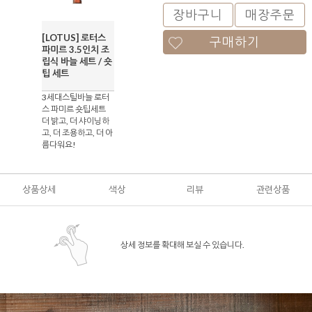
장바구니
매장주문
[LOTUS] 로터스
구매하기
파미르 3.5인치 조
립식 바늘 세트 / 숏
팁 세트
3세대스틸바늘 로터
스 파미르 숏팁세트
더 밝고, 더 샤이닝하
고, 더 조용하고, 더 아
름다워요!
상품상세
색상
리뷰
관련상품
상세 정보를 확대해 보실 수 있습니다.