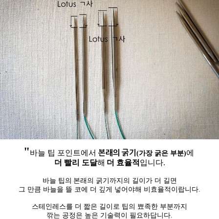
"
본래의 굵기
바늘 팁 포인트에서
에
(가장 굵은 부분)
더 빨리 도달
해
더 효율적
입니다.
바늘 팁의
본래의 굵기
까지의 길이가 더 길면
그 만큼 바늘을 뜰 코에
더 깊게
넣어야해 비효율적이랍니다.
스테인레스를 더 짧은 길이로 팁의 뾰족한 부분까지
깎는 공정은 높은 기술력이 필요하답니다.