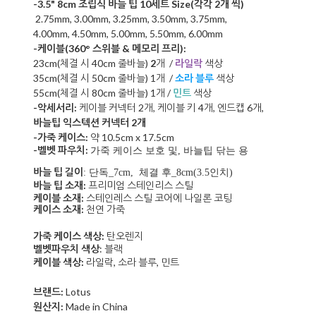
-3.5" 8cm 조립식 바늘 팁 10세트 Size(각각 2개 씩)
2.75mm, 3.00mm, 3.25mm, 3.50mm, 3.75mm,
4.00mm,
4.50mm, 5.00mm, 5.50mm, 6.00mm
-케이블
(3
60°
스위블 & 메모리 프리)
:
23cm(체결 시 40cm 줄바늘)
2
개 /
라일락
색상
35cm(체결 시 50cm 줄바늘) 1개 /
소라 블루
색상
55cm(체결 시 80cm 줄바늘) 1개 /
민트
색상
-악세서리:
케이블 커넥터
2개, 케이블
키 4개, 엔드캡 6개,
바늘팁 익스텍션 커넥터 2개
-가죽 케이스:
약 10.5cm x 17.5cm
-벨벳 파우치:
가죽 케이스 보호 및, 바늘팁 닦는 용
바늘 팁 길이
: 단독_7cm, 체결 후_8cm(3.5인치)
바늘 팁 소재:
프리미엄 스테인리스 스틸
케이블 소재:
스테인레스 스틸 코어에 나일론 코팅
케이스 소재:
천연 가죽
가죽 케이스 색상:
탄오렌지
벨벳파우치 색상
: 블랙
케이블 색상:
라일락, 소라 블루, 민트
브랜드:
Lotus
원산지:
Made in China