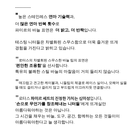
-----------
"
높은 스테인레스
연마 기술력
과,
더
많은 연마 반복 횟수
로
파미르의 바늘 표면은
더 밝고, 더 반짝
입니다.
테스팅 니터들은 차별화된 스무스함으로 더욱 즐거운 뜨개
경험을 가진다고 밝히고 있습니다.
"
로터스의 차별회된 스무스한 바늘 팁의 표면은
'
편안한 조용함'
을 선사합니다.
특유의 불쾌한 스틸 바늘의 마찰음이 거의 들리지 않습니다.
"
매끄럽고 견고한 케이블과, 니들팁의 체결로 레이스 실이나, 모헤어 실을
뜰 때도 걸리거나 걸리지 않고 부드럽게 미끄러지듯 연결됩니다.
"
로터스
파미르 세트의 진정한 가치는 심미성
입니다.
'손으로 무언가를 창조해내는 니터들'
에게 뜨개실만
아름다워야하는 것은 아닙니다.
그 시간을 채우는 바늘, 도구, 공간, 함께하는 모든 것들이이
아름다워야한다고 늘 생각합니다.