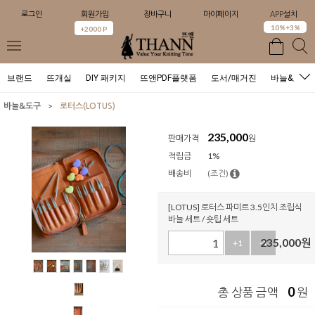
로그인
회원가입
장바구니
마이페이지
APP설치
0
10%+3%
+2000 P
브랜드
뜨개실
DIY 패키지
뜨앤PDF플랫폼
도서/매거진
바늘&도구
>
바늘&도구
로터스(LOTUS)
235,000
판매가격
원
적립금
1%
배송비
(조건)
[LOTUS] 로터스 파미르 3.5인치 조립식
바늘 세트 / 숏팁 세트
235,000
원
+1
-1
0
총 상품 금액
원