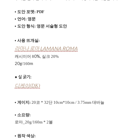
• 도안 포맷: PDF
• 언어: 영문
• 도안 형식:
영문 서술형 도안
• 사용 뜨개실:
라마나 로마 LAMANA ROMA
0%,
캐시미어 8
실크 20
%
20g
m
/160
• 실 굵기:
디케이(DK)
• 게이지:
20코 * 32단 10cm*10cm / 3.75mm 대바늘
• 소요량:
로마_20g
/160m
* 2볼
• 원작 색상: