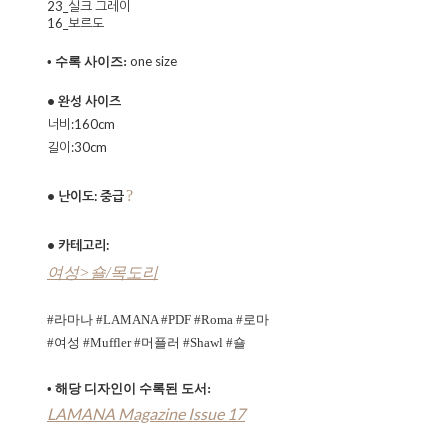
23_실크 그레이
16_보르도
one size
• 수록 사이즈:
• 완성 사이즈
너비:160cm
길이:30cm
?
• 난이도: 중급
• 카테고리:
여성>숄/목도리
#
라마나 #LAMANA #PDF
#Roma #로마
#여성
#Muffler #머플러 #Shawl #숄
•
해당 디자인이 수록된 도서:
LAMANA Magazine Issue 17