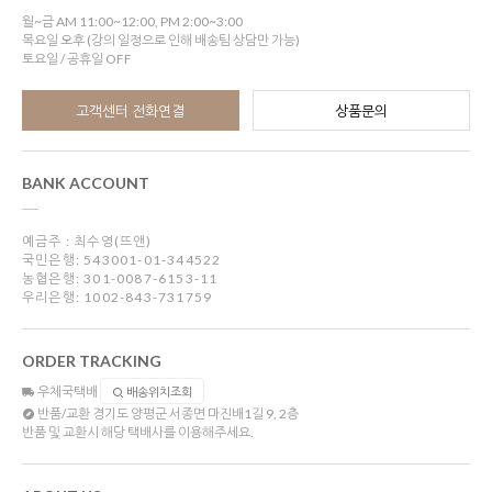
월~금 AM 11:00~12:00, PM 2:00~3:00
목요일 오후 (강의 일정으로 인해 배송팀 상담만 가능)
토요일 / 공휴일 OFF
고객센터 전화연결
상품문의
BANK ACCOUNT
예금주 : 최수영(뜨앤)
국민은행: 543001-01-344522
농협은행: 301-0087-6153-11
우리은행: 1002-843-731759
ORDER TRACKING
우체국택배
배송위치조회
반품/교환
경기도 양평군 서종면 마진배1길 9, 2층
반품 및 교환시 해당 택배사를 이용해주세요.