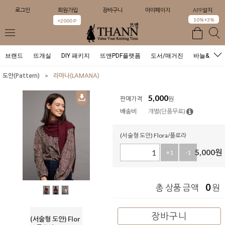
로그인
회원가입
장바구니
마이페이지
APP설치
0
10%+3%
+2000 P
브랜드
뜨개실
DIY 패키지
뜨앤PDF플랫폼
도서/매거진
바늘&도구
>
도안(Pattern)
라마나(LAMANA)
5,000
판매가격
원
배송비
개별(단품무료)
(서술형 도안) Flora/플로라
5,000
원
+1
-1
0
총 상품 금액
원
장바구니
(서술형 도안) Flor