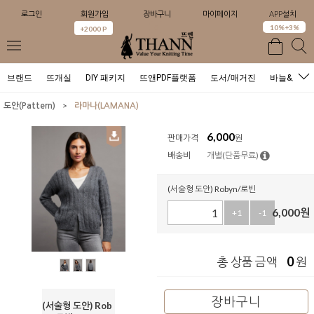
로그인
회원가입
장바구니
마이페이지
APP설치
0
10%+3%
+2000 P
브랜드
뜨개실
DIY 패키지
뜨앤PDF플랫폼
도서/매거진
바늘&도구
>
도안(Pattern)
라마나(LAMANA)
6,000
판매가격
원
배송비
개별(단품무료)
(서술형 도안) Robyn/로빈
6,000
원
+1
-1
0
총 상품 금액
원
장바구니
(서술형 도안) Rob