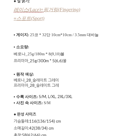
• 실 굵기:
레이스(Lace)
+
핑거링(Fingering)
=
스포트(Sport)
• 게이지:
25코 * 32단 10cm*10cm / 3.5mm 대바늘
• 소요량:
베로나_25g
/180m
* 8(9,10)볼
프리미아_25g/300m * 5(6,6)볼
• 원작 색상:
베로나_28_슬레이트 그레이
프리미아_28_슬레이트 그레
S/M, L/XL, 2XL/3XL
• 수록 사이즈:
• 사진 속 사이즈:
S/M
• 완성 사이즈
가슴둘레:
116(136/154) cm
소매길이:42(38/34) cm
총장:
58(62/66) cm