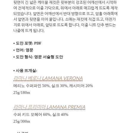
뒷면이 긴 넓은 케이블 재킷은 윗부분의 강조된 어깨선에서 시작하
여 전체적으로 이중 가닥으로, 위에서 아래로 매끄럽게 뜨도록 제작
되었습니다. 앞면은 어깨선에서 반대 방향으로 뜨고, 암홀 아래쪽에
서 앞면과 뒷면을 이어 붙입니다. 소매는 재킷에 직접 뜨고, 마찬가
지로 위에서 아래로, 앞뒤로 뜨도록 합니다. 이중 니트 단추 밴드는
나중에 뜨게 됩니다.
• 도안 포맷: PDF
• 언어: 영문
• 도안 형식:
영문 서술형 도안
• 사용 뜨개실:
라마나 베로나 LAMANA VERONA
메리노 수퍼파인 50%, 실크 30%, 캐시미어 20%
25g
/
180m
라마나 프리미아 LAMANA PREMIA
수퍼 키드 모헤어 60%, 실크 40%
25g
/
300m