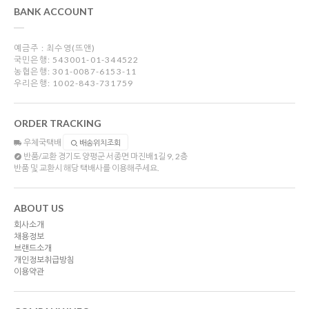
BANK ACCOUNT
예금주 : 최수영(뜨앤)
국민은행: 543001-01-344522
농협은행: 301-0087-6153-11
우리은행: 1002-843-731759
ORDER TRACKING
우체국택배
배송위치조회
반품/교환
경기도 양평군 서종면 마진배1길 9, 2층
반품 및 교환시 해당 택배사를 이용해주세요.
ABOUT US
회사소개
채용정보
브랜드소개
개인정보취급방침
이용약관