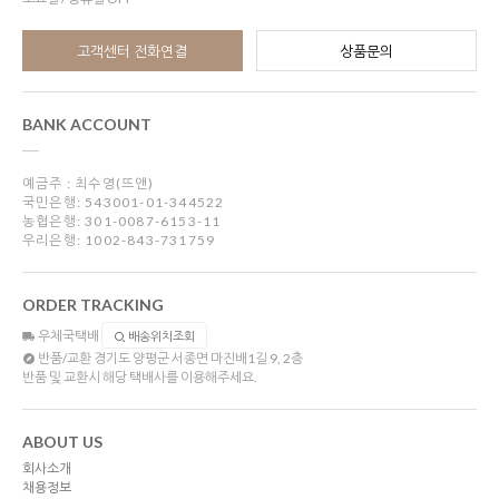
고객센터 전화연결
상품문의
BANK ACCOUNT
예금주 : 최수영(뜨앤)
국민은행: 543001-01-344522
농협은행: 301-0087-6153-11
우리은행: 1002-843-731759
ORDER TRACKING
우체국택배
배송위치조회
반품/교환
경기도 양평군 서종면 마진배1길 9, 2층
반품 및 교환시 해당 택배사를 이용해주세요.
ABOUT US
회사소개
채용정보