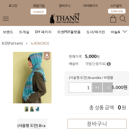
로그인
회원가입
장바구니
마이페이지
APP설치
0
10%+3%
+2000 P
브랜드
뜨개실
DIY 패키지
뜨앤PDF플랫폼
도서/매거진
바늘&도구
>
도안(Pattern)
노로(NORO)
5,000
판매가격
원
배송비
개별(단품무료)
(서술형 도안) Bramble / 브램블
5,000
원
+1
-1
0
총 상품 금액
원
장바구니
(서술형 도안) Bra