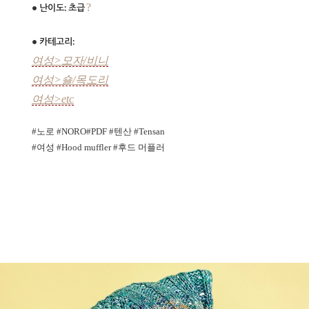
?
• 난이도: 초급
•
카테고리:
여성>모자/비니
여성>숄/목도리
여성>etc
#노로 #NORO#PDF #텐산 #Tensan
#여성 #Hood muffler #후드 머플러