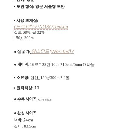
• 도안 형식:
영문 서술형 도안
• 사용 뜨개실:
(노로)텐산 (NORO)Tensan
실크 68%, 울 32%
150g, 300m
워스티드(Worsted)
?
• 실 굵기:
• 게이지:
16코 * 23단 10cm*10cm /5mm 대바늘
• 소요량:
텐산_150g/300m * 2볼
13
• 원작색상:
• 수록 사이즈:
one size
• 완성 사이즈
너비: 24cm
길이: 83.5cm