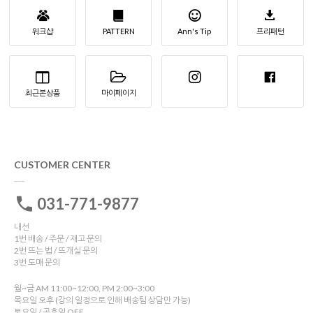
워크샵
PATTERN
Ann's Tip
프리패턴
최근본상품
마이페이지
CUSTOMER CENTER
031-771-9877
내선
1번 배송 / 주문 / 재고 문의
2번 뜨는 법 / 뜨개실 문의
3번 도매 문의
월~금 AM 11:00~12:00, PM 2:00~3:00
목요일 오후 (강의 일정으로 인해 배송팀 상담만 가능)
토요일 / 공휴일 OFF