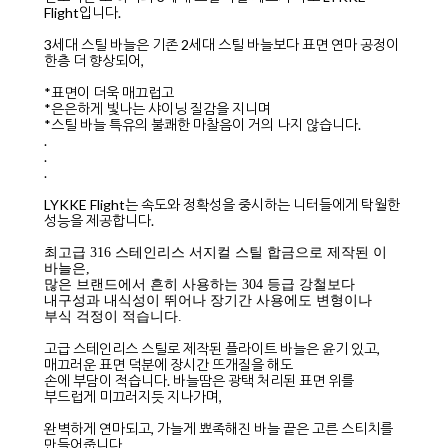
Flight입니다.
3세대 스틸 바늘은 기존 2세대 스틸 바늘보다 표면 연마 공정이
한층 더 향상되어,
*표면이 더욱 매끄럽고
*은은하게 빛나는 샤이닝 질감을 지니며
*스틸 바늘 특유의 불쾌한 마찰음이 거의 나지 않습니다.
.
.
.
LYKKE Flight는 속도와 정확성을 중시하는 니터들에게 탁월한
성능을 제공합니다.
최고급 316 스테인리스 서지컬 스틸 합금으로 제작된 이
바늘은,
많은 브랜드에서 흔히 사용하는 304 등급 강철보다
내구성과 내식성이 뛰어나 장기간 사용에도 변형이나
부식 걱정이 적습니다.
고급 스테인리스 스틸로 제작된 플라이트 바늘은 윤기 있고,
매끄러운 표면 덕분에 장시간 뜨개질을 해도
손에 부담이 적습니다. 바늘땀은 광택 처리된 표면 위를
부드럽게 미끄러지듯 지나가며,
완벽하게 연마되고, 가늘게 뾰족해진 바늘 끝은 고른 스티치를
만들어줍니다.