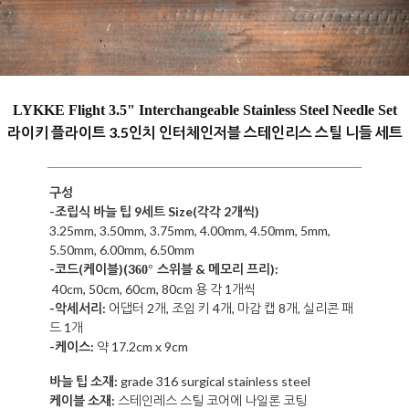
LYKKE
Flight
3.5" Interchangeable Stainless Steel Needle Set
라이키 플라이트 3.5인치 인터체인저블 스테인리스 스틸 니들 세트
구성
-조립식 바늘 팁 9세트 Size(각각 2개씩)
3.25mm, 3.50mm, 3.75mm, 4.00mm, 4.50mm, 5mm,
5.50mm, 6.00mm,
6.50mm
-코드(케이블)
(3
스위블 & 메모리 프리)
:
60°
40cm, 50cm,
6
0cm, 80cm 용 각 1개씩
-악세서리:
어댑터 2개, 조
임 키 4개, 마감 캡 8개, 실리콘 패
드 1개
-케이스:
약 17.2cm x 9cm
바늘 팁 소재:
grade
316 surgical stainless steel
케이블 소재:
스테인레스 스틸 코어에 나일론 코팅