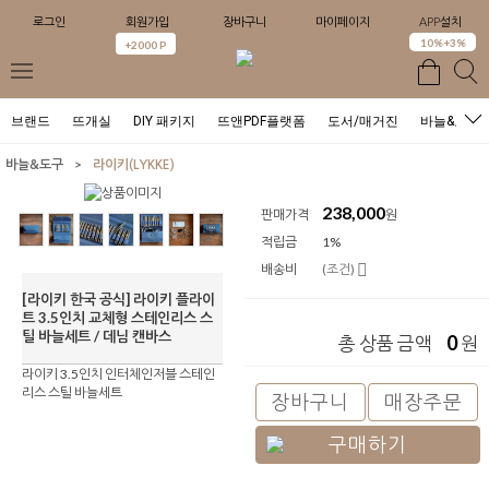
로그인
회원가입
장바구니
마이페이지
APP설치
10%+3%
+2000 P
브랜드
뜨개실
DIY 패키지
뜨앤PDF플랫폼
도서/매거진
바늘&도구
>
바늘&도구
라이키(LYKKE)
238,000
판매가격
원
적립금
1%
배송비
(조건)
[라이키 한국 공식] 라이키 플라이
트 3.5인치 교체형 스테인리스 스
틸 바늘세트 / 데님 캔바스
0
총 상품 금액
원
라이키 3.5인치 인터체인저블 스테인
리스 스틸 바늘세트
장바구니
매장주문
구매하기