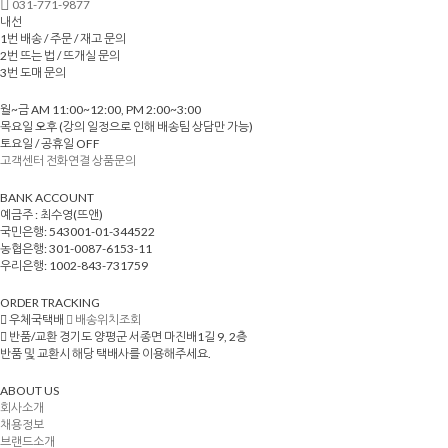
031-771-9877
내선
1번 배송 / 주문 / 재고 문의
2번 뜨는 법 / 뜨개실 문의
3번 도매 문의
월~금 AM 11:00~12:00, PM 2:00~3:00
목요일 오후 (강의 일정으로 인해 배송팀 상담만 가능)
토요일 / 공휴일 OFF
고객센터 전화연결
상품문의
BANK ACCOUNT
예금주 : 최수영(뜨앤)
국민은행: 543001-01-344522
농협은행: 301-0087-6153-11
우리은행: 1002-843-731759
ORDER TRACKING
우체국택배
배송위치조회
반품/교환
경기도 양평군 서종면 마진배1길 9, 2층
반품 및 교환시 해당 택배사를 이용해주세요.
ABOUT US
회사소개
채용정보
브랜드소개