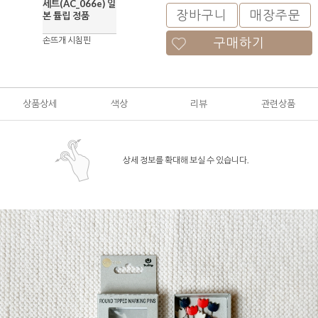
세트(AC_066e) 일
장바구니
매장주문
본 튤립 정품
손뜨개 시침핀
구매하기
상품상세
색상
리뷰
관련상품
상세 정보를 확대해 보실 수 있습니다.