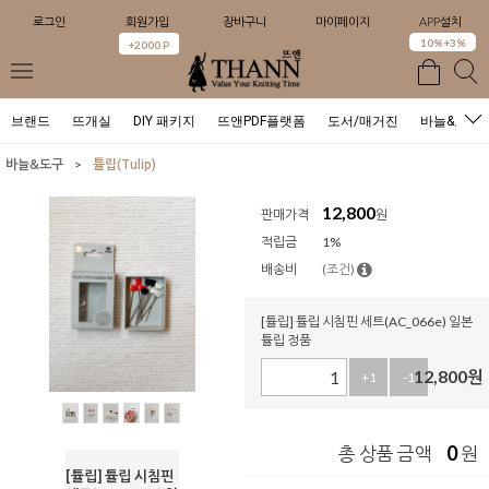
로그인
회원가입
장바구니
마이페이지
APP설치
0
10%+3%
+2000 P
브랜드
뜨개실
DIY 패키지
뜨앤PDF플랫폼
도서/매거진
바늘&도구
>
바늘&도구
튤립(Tulip)
12,800
판매가격
원
적립금
1%
배송비
(조건)
[튤립] 튤립 시침핀 세트(AC_066e) 일본
튤립 정품
12,800
원
+1
-1
0
총 상품 금액
원
[튤립] 튤립 시침핀