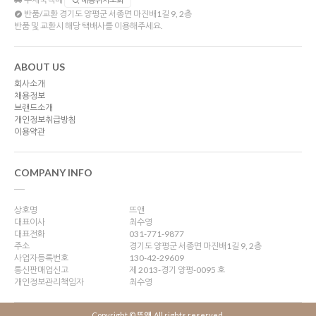
반품/교환
경기도 양평군 서종면 마진배1길 9, 2층
반품 및 교환시 해당 택배사를 이용해주세요.
ABOUT US
회사소개
채용정보
브랜드소개
개인정보취급방침
이용약관
COMPANY INFO
상호명
뜨앤
대표이사
최수영
대표전화
031-771-9877
주소
경기도 양평군 서종면 마진배1길 9, 2층
사업자등록번호
130-42-29609
통신판매업신고
제 2013-경기 양평-0095 호
개인정보관리책임자
최수영
Copyright ©
뜨앤
. All rights reserved.