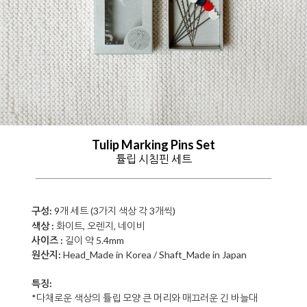
Tulip Marking Pins Set
튤립 시침핀 세트
구성:
9개 세트 (3가지 색상
각 3개씩
)
색상 :
화이트, 오렌지, 네이비
사이즈 :
길이 약
5.4
mm
원산지:
Head_Made in Korea / Shaft_
Made in Japan
특징:
*
다채로운 색상의
튤립 모양 큰 머리와 매끄러운 긴 바늘대