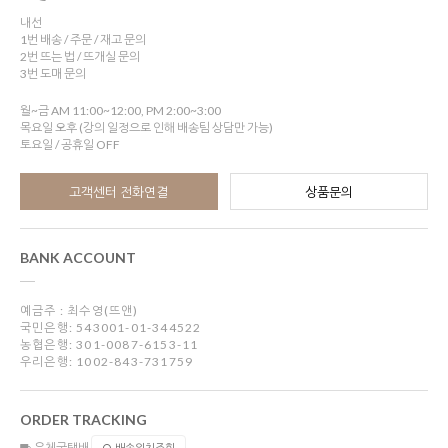
내선
1번 배송 / 주문 / 재고 문의
2번 뜨는 법 / 뜨개실 문의
3번 도매 문의
월~금 AM 11:00~12:00, PM 2:00~3:00
목요일 오후 (강의 일정으로 인해 배송팀 상담만 가능)
토요일 / 공휴일 OFF
고객센터 전화연결
상품문의
BANK ACCOUNT
예금주 : 최수영(뜨앤)
국민은행: 543001-01-344522
농협은행: 301-0087-6153-11
우리은행: 1002-843-731759
ORDER TRACKING
우체국택배
배송위치조회