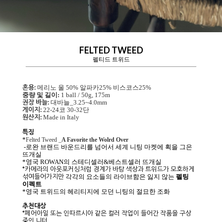
FELTED TWEED
펠티드 트위드
혼용:
메리노 울 50% 알파카25% 비스코스25%
중량 및 길이:
1 ball / 50g, 175m
권장 바늘:
대바늘_3.25~4.0mm
게이지:
22-24코 30-32단
원산지:
Made in Italy
특징
*
Felted Tweed _
A Favorite the Wolrd Over
-로완 브랜드 바운드리를 넘어서 세계 니팅 마켓에 획을 그은
뜨개실
*영국 ROWAN의 스테디셀러&베스트셀러 뜨개실
*카메라의 아웃포커싱처럼 경계가 바탕 색상과 트위드가 모호하게
섞여들어가지만
각각의 요소들의 라이브함은 잃지 않는
펠팅
이펙트
*영국 트위드의 헤리티지에 모던 니팅의 절묘한 조화
추천대상
*페어아일 또는 인따르시아 같은 컬러 작업이 들어간 작품을 구상
중인 니터