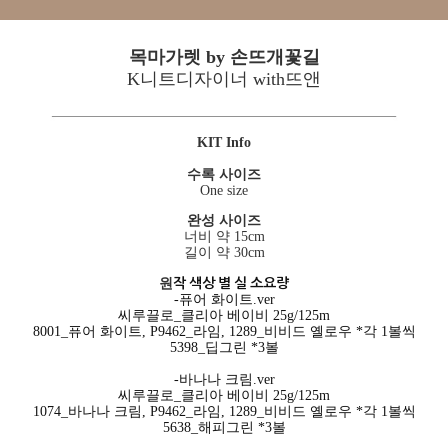
목마가렛 by 손뜨개꽃길
K니트디자이너 with뜨앤
KIT Info
수록 사이즈
One size
완성 사이즈
너비 약 15cm
길이 약 30cm
작 색상 별 실 소요량
원
-퓨어 화이트.ver
씨루끌로_클리아 베이비 25g/125m
8001_퓨어 화이트, P9462_라임, 1289_비비드 옐로우 *각 1볼씩
5398_딥그린 *3볼
-바나나 크림.ver
씨루끌로_클리아 베이비 25g/125m
1074_바나나 크림, P9462_라임, 1289_비비드 옐로우 *각 1볼씩
5638_해피그린 *3볼