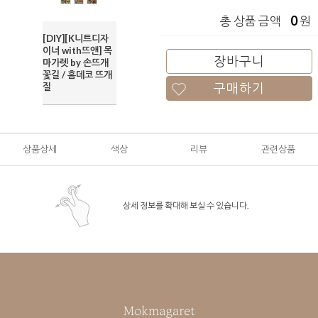
0
총 상품 금액
원
[DIY][K니트디자
이너 with뜨앤] 목
장바구니
마가렛 by 손뜨개
꽃길 / 홈데코 뜨개
구매하기
질
상품상세
색상
리뷰
관련상품
상세 정보를 확대해 보실 수 있습니다.