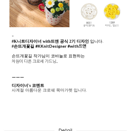
"
#K니트디자이너 with뜨앤 공식 2기 디자인
입니다.
#KKnitDesigner
#with뜨앤
#손뜨개꽃길
손뜨개꽃길 작가님이 코바늘로 표현하는
차원이 다른 크로셰 가드닝..
ㅡㅡㅡ
디자이너's 코멘트
사계절 아름다운 크로쉐 목마가렛 입니다.