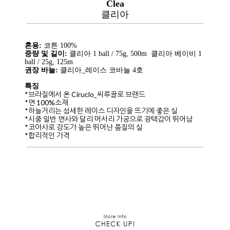
Clea
클리아
혼용:
코튼 100%
중량 및 길이:
클리아 1 ball / 75g, 500m 클리아 베이비 1
ball / 25g, 125m
권장 바늘:
클리아_레이스 코바늘 4호
특징
*브라질에서 온 Ciruclo_씨루끌로 브랜드
*면 100%소재
*하늘거리는 섬세한 레이스 디자인을 뜨기에 좋은 실
*시중 일반 면사와 달리 머서리 가공으로 광택감이 뛰어남
*코아사로 강도가 높은 뛰어난 품질의 실
*합리적인 가격