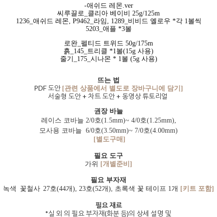
-애쉬드 레몬.ver
씨루끌로_클리아 베이비 25g/125m
1236_애쉬드 레몬, P9462_라임, 1289_비비드 옐로우 *각 1볼씩
5203_애플 *3볼
로완_펠티드 트위드 50g/175m
흙_145_트리클 *1볼(15g 사용)
줄기_175_시나몬 * 1볼 (5g 사용)
뜨는 법
PDF 도안
[관련 상품에서 별도로 장바구니에 담기]
서술형 도안 + 차트 도안 + 동영상 튜토리얼
권장 바늘
레이스 코바늘 2/0호(1.5mm)~ 4/0호(1.25mm),
모사용 코바늘 6/0호(3.50mm)~ 7/0호(4.00mm)
[별도구매]
필요 도구
가위
[개별준비]
필요 부자재
녹색
꽃철사
27
호(44개), 23호(52개), 초록색 꽃 테이프 1개
[키트 포함]
필요 재료
*실 외 의 필요 부자재(화분 등)의 상세 설명 및