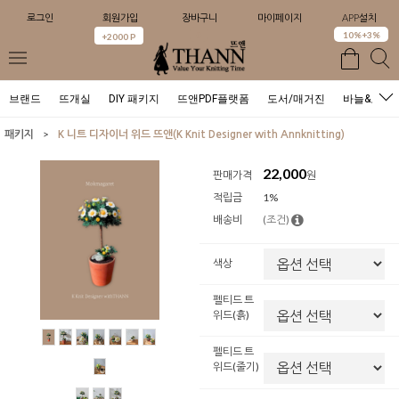
로그인
회원가입
장바구니
마이페이지
APP설치
0
10%+3%
+2000 P
브랜드
뜨개실
DIY 패키지
뜨앤PDF플랫폼
도서/매거진
바늘&도구
>
패키지
K 니트 디자이너 위드 뜨앤(K Knit Designer with Annknitting)
22,000
판매가격
원
적립금
1%
배송비
(조건)
색상
펠티드 트
위드(흙)
펠티드 트
위드(줄기)