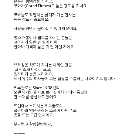
은은한 광택감을 가지고,
코아사(Cored Firmes)로 높은 강도를 지녀요.
코바늘로 작업하는 굵기가 가는 면사는
높은 강도가 중요해요.
사용을 하면서 끊어질 수 있기 때문예요.
평소 재봉이나 퀼트를 하시는 분들은
코아사가 일반 면 실에 비해
얼마나 가격이 높은 지 잘 아실 거예요.
ㅡㅡㅡ
브라질은 적도가 지나는 나라인 만큼
코튼 소재 마켓이 크고,
퀄러티가 높은 나라예요.
세계 유수의 회사들에 코튼 섬유를 수출하는 나라이기도 합니다.
씨루끌로는 Since 1938년의
오랜 역사의 회사로 브라질에서 뛰어난 품질의
면 소재를 생산하고 있어요.
뜨앤에서 소개하는 씨루끌로의
클리아와 앤은 원래는 소품이 아닌 주로
옷을 뜨는 고급 면사예요.
부드럽고 찰랑찰랑해요.
ㅡㅡㅡ