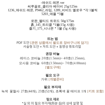
-애쉬드 레몬.ver
씨루끌로_클리아 베이비 25g/125m
1236_애쉬드 레몬, P9462_라임, 1289_비비드 옐로우 *각 1볼씩
5203_애플 *3볼
로완_펠티드 트위드 50g/175m
흙_145_트리클 *1볼(15g 사용)
줄기_175_시나몬 * 1볼 (5g 사용)
뜨는 법
PDF 도안
[관련 상품에서 별도로 장바구니에 담기]
서술형 도안 + 차트 도안 + 동영상 튜토리얼
권장 바늘
레이스 코바늘 2/0호(1.5mm)~ 4/0호(1.25mm),
모사용 코바늘 6/0호(3.50mm)~ 7/0호(4.00mm)
[별도구매]
필요 도구
가위
[개별준비]
필요 부자재
녹색
꽃철사
27
호(44개), 23호(52개), 초록색 꽃 테이프 1개
[키트 포함]
필요 재료
*실 외 의 필요 부자재(화분 등)의 상세 설명 및