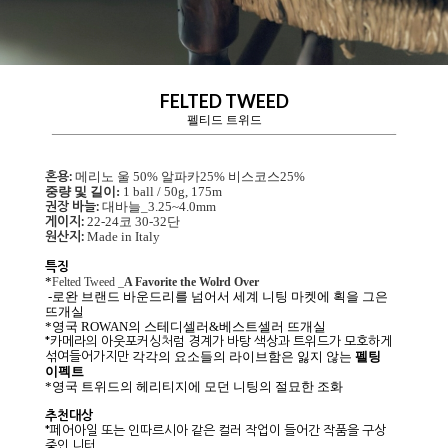
FELTED TWEED
펠티드 트위드
혼용:
메리노 울 50% 알파카25% 비스코스25%
중량 및 길이:
1 ball / 50g, 175m
권장 바늘:
대바늘_3.25~4.0mm
게이지:
22-24코 30-32단
원산지:
Made in Italy
특징
*
Felted Tweed _
A Favorite the Wolrd Over
-로완 브랜드 바운드리를 넘어서 세계 니팅 마켓에 획을 그은
뜨개실
*영국 ROWAN의 스테디셀러&베스트셀러 뜨개실
*카메라의 아웃포커싱처럼 경계가 바탕 색상과 트위드가 모호하게
섞여들어가지만
각각의 요소들의 라이브함은 잃지 않는
펠팅
이펙트
*영국 트위드의 헤리티지에 모던 니팅의 절묘한 조화
추천대상
*페어아일 또는 인따르시아 같은 컬러 작업이 들어간 작품을 구상
중인 니터