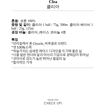
Clea
클리아
혼용:
코튼 100%
중량 및 길이:
클리아 1 ball / 75g, 500m 클리아 베이비 1
ball / 25g, 125m
권장 바늘:
클리아_레이스 코바늘 4호
특징
*브라질에서 온 Ciruclo_씨루끌로 브랜드
*면 100%소재
*하늘거리는 섬세한 레이스 디자인을 뜨기에 좋은 실
*시중 일반 면사와 달리 머서리 가공으로 광택감이 뛰어남
*코아사로 강도가 높은 뛰어난 품질의 실
*합리적인 가격