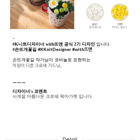
"
#K니트디자이너 with뜨앤 공식 2기 디자인
입니다.
#KKnitDesigner
#with뜨앤
#손뜨개꽃길
손뜨개꽃길 작가님이 코바늘로 표현하는
차원이 다른 크로셰 가드닝..
ㅡㅡㅡ
디자이너's 코멘트
사계절 아름다운 크로쉐 목마가렛 입니다.