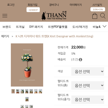
로그인
회원가입
장바구니
마이페이지
APP설치
0
10%+3%
+2000 P
브랜드
뜨개실
DIY 패키지
뜨앤PDF플랫폼
도서/매거진
바늘&도구
>
패키지
K 니트 디자이너 위드 뜨앤(K Knit Designer with Annknitting)
22,000
판매가격
원
적립금
1%
배송비
(조건)
색상
펠티드 트
위드(흙)
펠티드 트
위드(줄기)