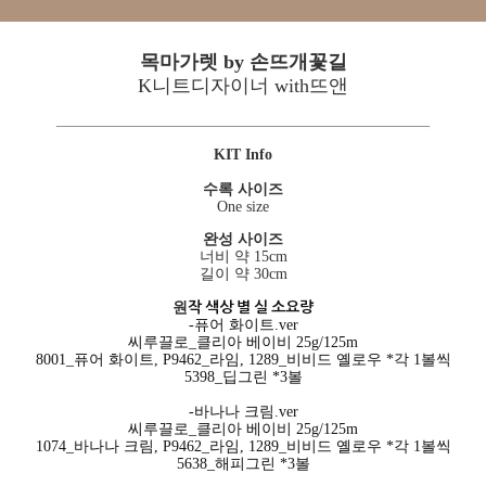
목마가렛 by 손뜨개꽃길
K니트디자이너 with뜨앤
KIT Info
수록 사이즈
One size
완성 사이즈
너비 약 15cm
길이 약 30cm
작 색상 별 실 소요량
원
-퓨어 화이트.ver
씨루끌로_클리아 베이비 25g/125m
8001_퓨어 화이트, P9462_라임, 1289_비비드 옐로우 *각 1볼씩
5398_딥그린 *3볼
-바나나 크림.ver
씨루끌로_클리아 베이비 25g/125m
1074_바나나 크림, P9462_라임, 1289_비비드 옐로우 *각 1볼씩
5638_해피그린 *3볼