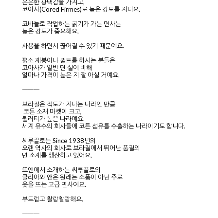
은은한 광택감을 가지고,
코아사(Cored Firmes)로 높은 강도를 지녀요.
코바늘로 작업하는 굵기가 가는 면사는
높은 강도가 중요해요.
사용을 하면서 끊어질 수 있기 때문예요.
평소 재봉이나 퀼트를 하시는 분들은
코아사가 일반 면 실에 비해
얼마나 가격이 높은 지 잘 아실 거예요.
ㅡㅡㅡ
브라질은 적도가 지나는 나라인 만큼
코튼 소재 마켓이 크고,
퀄러티가 높은 나라예요.
세계 유수의 회사들에 코튼 섬유를 수출하는 나라이기도 합니다.
씨루끌로는 Since 1938년의
오랜 역사의 회사로 브라질에서 뛰어난 품질의
면 소재를 생산하고 있어요.
뜨앤에서 소개하는 씨루끌로의
클리아와 앤은 원래는 소품이 아닌 주로
옷을 뜨는 고급 면사예요.
부드럽고 찰랑찰랑해요.
ㅡㅡㅡ