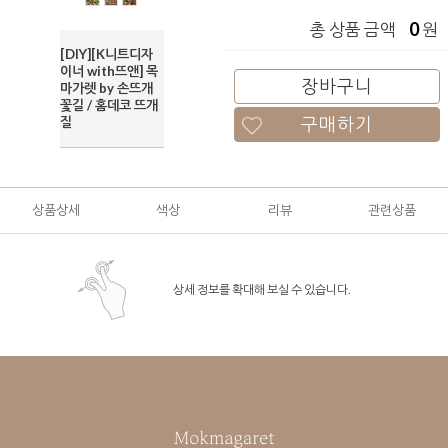
0
총 상품 금액
원
[DIY][K니트디자
이너 with뜨앤] 목
장바구니
마가렛 by 손뜨개
꽃길 / 홈데코 뜨개
구매하기
질
상품상세
색상
리뷰
관련상품
상세 정보를 확대해 보실 수 있습니다.