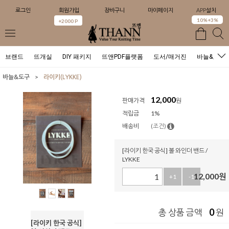
로그인
회원가입
장바구니
마이페이지
APP설치
0
10%+3%
+2000 P
브랜드
뜨개실
DIY 패키지
뜨앤PDF플랫폼
도서/매거진
바늘&도구
>
바늘&도구
라이키(LYKKE)
12,000
판매가격
원
적립금
1%
배송비
(조건)
[라이키 한국 공식] 볼 와인더 밴드 /
LYKKE
12,000
원
+1
-1
0
총 상품 금액
원
[라이키 한국 공식]