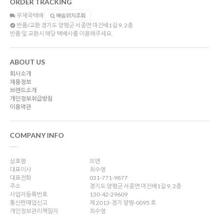
ORDER TRACKING
우체국택배
배송위치조회
반품/교환
경기도 양평군 서종면 마진배1길 9, 2층
반품 및 교환시 해당 택배사를 이용해주세요.
ABOUT US
회사소개
채용정보
브랜드소개
개인정보취급방침
이용약관
COMPANY INFO
상호명
뜨앤
대표이사
최수영
대표전화
031-771-9877
주소
경기도 양평군 서종면 마진배1길 9, 2층
사업자등록번호
130-42-29609
통신판매업신고
제 2013-경기 양평-0095 호
개인정보관리책임자
최수영