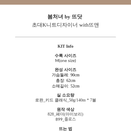
봄처녀 by 뜨닷
초대K니트디자이너 with뜨앤
KIT Info
수록 사이즈
M(one size)
완성 사이즈
가슴둘레
: 90cm
총장
: 62cm
소매길이
: 52cm
실 소요량
로완_키드 클래식_50
g/140m * 7볼
원작 색상
828_페더(아이보리)
899_플로스
뜨는 법