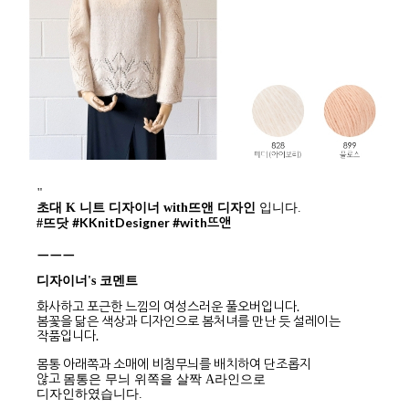
"
초대 K 니트 디자이너 with뜨앤 디자인
입니다.
#KKnitDesigner
#with뜨앤
#뜨닷
ㅡㅡㅡ
디자이너's 코멘트
화사하고 포근한 느낌의 여성스러운 풀오버입니다.
봄꽃을 닮은 색상과 디자인으로 봄처녀를 만난 듯 설레이는
작품입니다.
몸통 아래쪽과 소매에 비침무늬를 배치하여 단조롭지
않고
몸통은 무늬 위쪽을 살짝 A라인으로
디자인하였습니다.