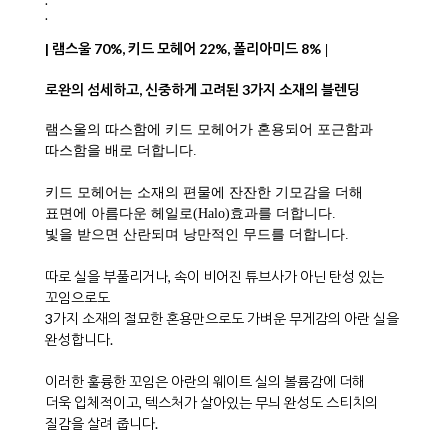
.
.
| 램스울
70%, 키드 모헤어 22%, 폴리아미드 8%
|
로완의 섬세하고, 신중하게 고려된 3가지 소재의 블렌딩
램스울의 따스함에 키드 모헤어가 혼용되어 포근함과
따스함을 배로 더합니다.
키드 모헤어는 소재의 편물에 잔잔한 기모감을 더해
표면에 아름다운 헤일로(Halo)효과를 더합니다.
빛을 받으면 산란되며 낭만적인 무드를 더합니다.
따로 실을 부풀리거나, 속이 비어진 튜브사가 아닌 탄성 있는
꼬임으로도
3가지 소재의 절묘한 혼용만으로도 가벼운 무게감의 아란 실을
완성합니다.
이러한 훌륭한 꼬임은 아란의 웨이트 실의 볼륨감에 더해
더욱 입체적이고, 텍스처가 살아있는 무늬 완성도 스티치의
질감을 살려 줍니다.
.