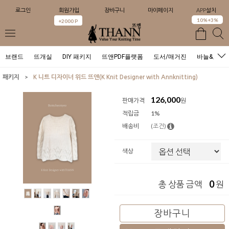
로그인
회원가입
장바구니
마이페이지
APP설치
0
10%+3%
+2000 P
브랜드
뜨개실
DIY 패키지
뜨앤PDF플랫폼
도서/매거진
바늘&도구
>
패키지
K 니트 디자이너 위드 뜨앤(K Knit Designer with Annknitting)
126,000
판매가격
원
적립금
1%
배송비
(조건)
색상
0
총 상품 금액
원
장바구니