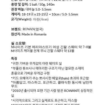
중량 및 길이:
1 ball / 50g, 140m
권장 바늘:
대바늘 5.0- 5.5mm
게이지:
18-19코 x 23-25단 = 10cm /
5.0- 5.5mm
굵기(Weight):
아란(
Aran
)
브랜드
: ROWAN(영국)
원산지:
Made in Romania
실 소요량:
M사이즈 기본 메리야스뜨기 여성 긴팔 스웨터 약 7~8볼
M사이즈 케이블 전체 무늬 긴팔 스웨터 약 13볼
특징
*귀한 가벼운 무게감의 아란 웨이트 실
*부풀린 튜브사나 에어리한 구조가 아닌 절묘한 소재의
혼용으로 가벼운 무게감 구현
*키드 모헤어가 주는 뽀샤시한 헤일로(halo) 효과와 포근함
*아름답고, 따스하고, 포근하고, 클래식한 동시에 낭만적
무드
*2010년 출시되어 오랜 기간 사랑 받은 ROWAN의 상징적인
실
*시각적으로도 그리고 실제로도 포근하고, 따스함