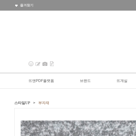
즐겨찾기
뜨앤PDF플랫폼
브랜드
뜨개실
스타일UP
>
부자재