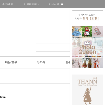
주문/배송
마이페이지
커뮤니티
바늘/도구
부자재
단종SALE50%
18mm