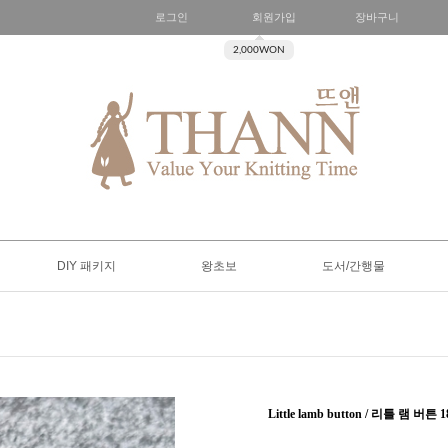
로그인
회원가입
장바구니
2,000WON
DIY 패키지
왕초보
도서/간행물
Little lamb button / 리틀 램 버튼 