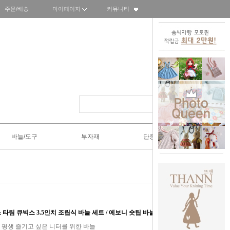
주문/배송
마이페이지
커뮤니티
바늘/도구
부자재
단종SALE50%
로터스 타림 큐빅스 3.5인치 조립식 바늘 세트 / 에보니 숏팁 바늘세트
 평생 즐기고 싶은 니터를 위한 바늘