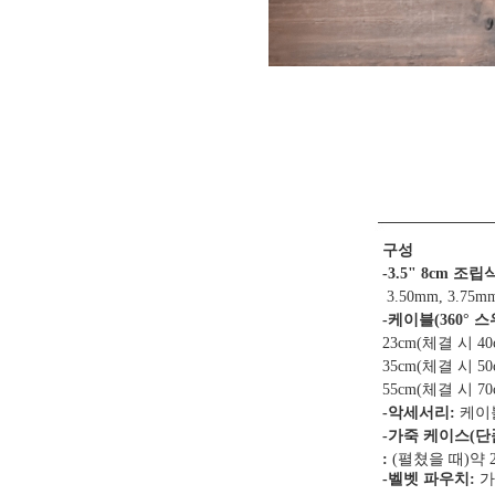
구성
-3.5" 8cm 조
3.50mm, 3.75m
-케이블
(3
60°
스
23cm(체결 시 4
35cm(체결 시 5
55cm(체결 시 7
-악세서리:
케이
-가죽 케이스
(단
:
(펼쳤을 때)
약 2
-벨벳 파우치:
가