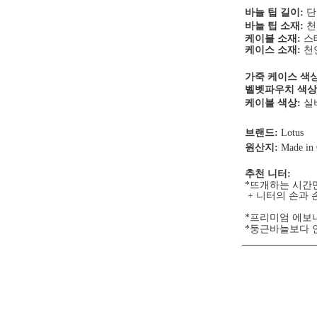
바늘 팁
길이
:
단
바늘 팁 소재:
천
케이블 소재:
스
케이스 소재:
천
가죽 케이스 색상
벨벳파우치 색상
케이블 색상:
실
브랜드:
Lotus
원산지:
Made in
추천 니터:
*뜨개하는 시간
+ 니터의 손과
프리미엄 에보니
*
*둥근바늘보다 