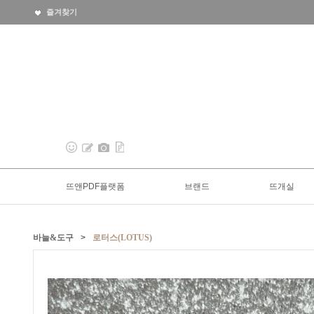
즐겨찾기
뜨앤PDF플랫폼
브랜드
뜨개실
바늘&도구
>
로터스(LOTUS)