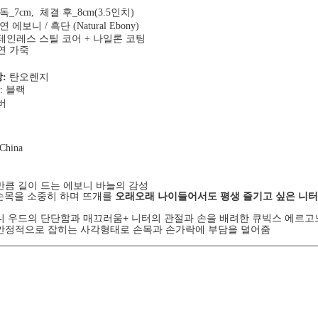
독_7cm, 체결 후_8cm(3.5인치)
연 에보니 / 흑단 (Natural Ebony)
테인레스 스틸 코어 + 나일론 코팅
연 가죽
:
탄오렌지
: 블랙
버
 China
만큼 길이 드는 에보니 바늘의 감성
 손목을 소중히 하며 뜨개를
오래오래 나이들어서도 평생 즐기고 싶은 니터
 우드의 단단함과 매끄러움+ 니터의 관절과 손을 배려한 큐빅스 에르고
안정적으로 잡히는 사각형태로 손목과 손가락에 부담을 덜어줌