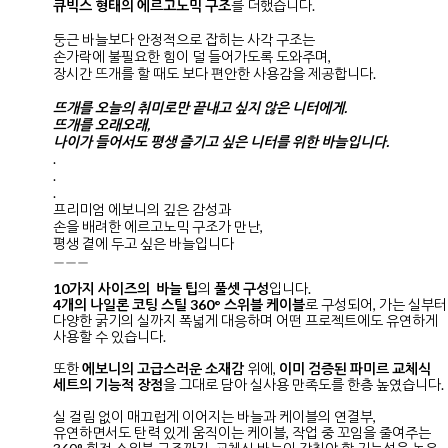
큐빅스 형태의 에르고노믹 구조
를 더했습니다.
둥근 바늘보다 안정적으로 잡히는 사각 구조는
손가락에 불필요한 힘이 덜 들어가도록 도와주며,
장시간 뜨개를 할 때도 보다 편안한 사용감을 제공합니다.
뜨개를 오늘의 취미로만 끝내고 싶지 않은 니터에게.
뜨개를 오래오래,
나이가 들어서도 평생 즐기고 싶은 니터를 위한 바늘입니다.
.
.
.
프리미엄 에보니의 깊은 감성과
손을 배려한 에르고노믹 구조가 만난,
평생 곁에 두고 싶은 바늘입니다
ㅡㅡㅡ
10가지 사이즈의 바늘 팁
의
풀셋 구성
입니다.
4개의 나일론 코팅 스틸 360° 스위블 케이블
로 구성되어, 가는 실부터
다양한 굵기의 실까지 폭넓게 대응하며 어떤 프로젝트에도 유연하게
사용할 수 있습니다.
또한
에보니의 고급스러운 소재감
위에,
이미 검증된 파미르 교체식
세트의 기능적 장점
을 그대로 담아 실사용 만족도를 한층 높였습니다.
실 걸림 없이 매끄럽게 이어지는 바늘과 케이블의 연결부,
유연하면서도 탄력 있게 움직이는 케이블, 작업 중 꼬임을 줄여주는