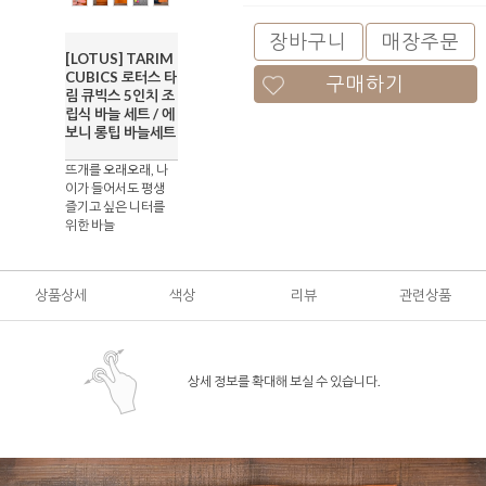
장바구니
매장주문
[LOTUS] TARIM
CUBICS 로터스 타
구매하기
림 큐빅스 5인치 조
립식 바늘 세트 / 에
보니 롱팁 바늘세트
뜨개를 오래오래, 나
이가 들어서도 평생
즐기고 싶은 니터를
위한 바늘
상품상세
색상
리뷰
관련상품
상세 정보를 확대해 보실 수 있습니다.