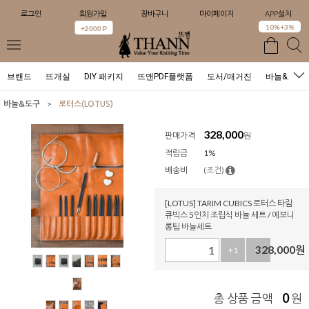
로그인
회원가입
장바구니
마이페이지
APP설치
0
10%+3%
+2000 P
브랜드
뜨개실
DIY 패키지
뜨앤PDF플랫폼
도서/매거진
바늘&도구
>
바늘&도구
로터스(LOTUS)
328,000
판매가격
원
적립금
1%
배송비
(조건)
[LOTUS] TARIM CUBICS 로터스 타림
큐빅스 5인치 조립식 바늘 세트 / 에보니
롱팁 바늘세트
328,000
원
+1
-1
0
총 상품 금액
원