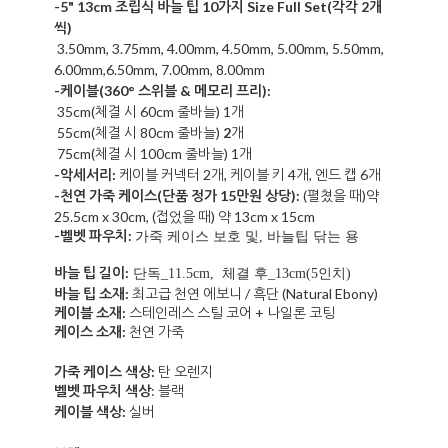
-5" 13cm 조립식 바늘 팁 10가지 Size Full Set
(각각 2개
씩)
3.50mm, 3.75mm, 4.00mm,
4.50mm, 5.00mm, 5.50mm,
6.00mm,6.50mm, 7.00mm, 8.00mm
-케이블
(3
60°
스위블 & 메모리 프리)
:
35
cm(체결 시 60cm 줄바늘) 1개
55cm(체결 시 80cm 줄바늘)
2
개
75cm(체결 시 100cm 줄바늘) 1개
-악세서리:
케이블 커넥터
2개, 케이블
키 4개, 엔드 캡 6개
-천연 가죽 케이스(단품 정가 15만원 상당):
(펼쳤을 때)
약
25.5cm x 30cm, (접었을 때) 약 13cm x 15cm
-벨벳 파우치:
가죽 케이스 보호 및, 바늘팁 닦는 용
바늘 팁
길이
:
단독_11.5cm, 체결 후_13cm(5인치)
바늘 팁 소재:
최고급 천연 에보니 / 흑단 (Natural Ebony)
케이블 소재:
스테인레스 스틸 코어 + 나일론 코팅
케이스 소재:
천연 가죽
가죽 케이스 색상:
탄 오렌지
벨벳 파우치 색상
: 블랙
케이블 색상:
실버