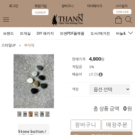
로그인
회원가입
장바구니
마이페이지
APP설치
0
10%+3%
+2000 P
브랜드
뜨개실
DIY 패키지
뜨앤PDF플랫폼
도서/매거진
바늘&도구
>
스타일UP
부자재
4,800
판매가격
원
적립금
1%
배송비
(조건)
색상
0
총 상품 금액
원
장바구니
매장주문
Stone button /