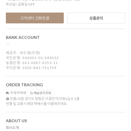
토요일 / 공휴일 OFF
고객센터 전화연결
상품문의
BANK ACCOUNT
예금주 : 최수영(뜨앤)
국민은행: 543001-01-344522
농협은행: 301-0087-6153-11
우리은행: 1002-843-731759
ORDER TRACKING
우체국택배
배송위치조회
반품/교환
경기도 양평군 서종면 마진배1길 9, 2층
반품 및 교환시 해당 택배사를 이용해주세요.
ABOUT US
회사소개