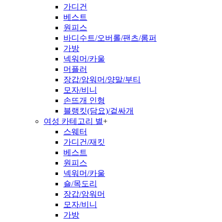
가디건
베스트
원피스
바디수트/오버롤/팬츠/롬퍼
가방
넥워머/카울
머플러
장갑/암워머/양말/부티
모자/비니
손뜨개 인형
블랭킷(담요)/겉싸개
여성 카테고리 별
+
스웨터
가디건/재킷
베스트
원피스
넥워머/카울
숄/목도리
장갑/암워머
모자/비니
가방