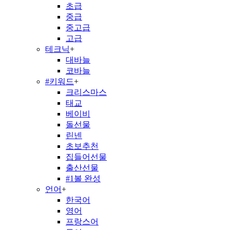
초급
중급
중고급
고급
테크닉
+
대바늘
코바늘
#키워드
+
크리스마스
태교
베이비
돌선물
린넨
초보추천
집들어선물
출산선물
#1볼 완성
언어
+
한국어
영어
프랑스어