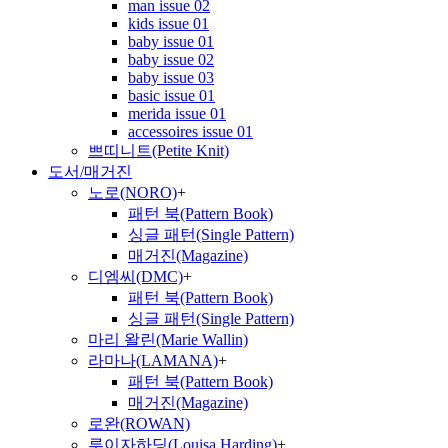
man issue 02
kids issue 01
baby issue 01
baby issue 02
baby issue 03
basic issue 01
merida issue 01
accessoires issue 01
쁘띠니트(Petite Knit)
도서/매거진
노로(NORO)
+
패턴 북(Pattern Book)
싱글 패턴(Single Pattern)
매거진(Magazine)
디엠씨(DMC)
+
패턴 북(Pattern Book)
싱글 패턴(Single Pattern)
마리 왈린(Marie Wallin)
라마나(LAMANA)
+
패턴 북(Pattern Book)
매거진(Magazine)
로완(ROWAN)
루이자하딩(Louisa Harding)
+