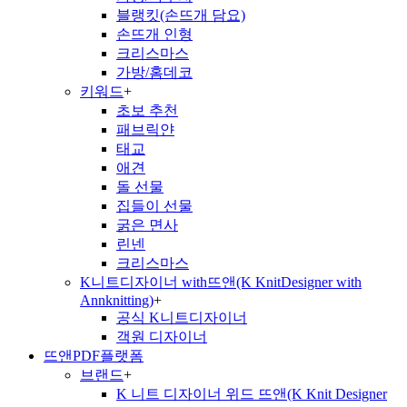
블랭킷(손뜨개 담요)
손뜨개 인형
크리스마스
가방/홈데코
키워드
+
초보 추천
패브릭얀
태교
애견
돌 선물
집들이 선물
굵은 면사
린넨
크리스마스
K니트디자이너 with뜨앤(K KnitDesigner with
Annknitting)
+
공식 K니트디자이너
객원 디자이너
뜨앤PDF플랫폼
브랜드
+
K 니트 디자이너 위드 뜨앤(K Knit Designer