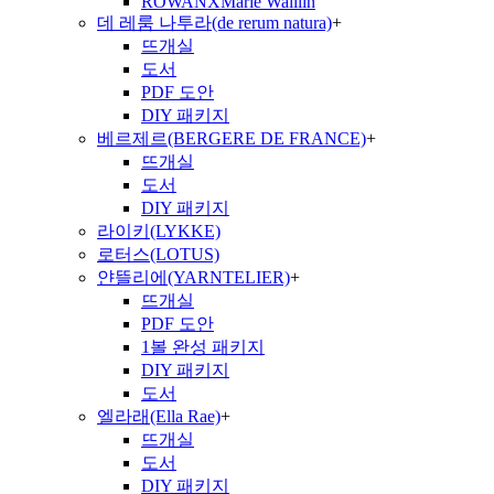
ROWANXMarie Walliin
데 레룸 나투라(de rerum natura)
+
뜨개실
도서
PDF 도안
DIY 패키지
베르제르(BERGERE DE FRANCE)
+
뜨개실
도서
DIY 패키지
라이키(LYKKE)
로터스(LOTUS)
얀뜰리에(YARNTELIER)
+
뜨개실
PDF 도안
1볼 완성 패키지
DIY 패키지
도서
엘라래(Ella Rae)
+
뜨개실
도서
DIY 패키지