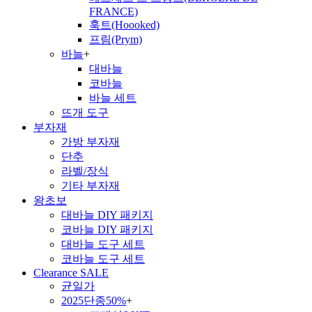
FRANCE)
훅트(Hoooked)
프림(Prym)
바늘
+
대바늘
코바늘
바늘 세트
뜨개 도구
부자재
가방 부자재
단추
라벨/장식
기타 부자재
왕초보
대바늘 DIY 패키지
코바늘 DIY 패키지
대바늘 도구 세트
코바늘 도구 세트
Clearance SALE
균일가
2025단종50%
+