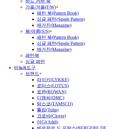
하드 커버 북
가을/겨울(F/W)
+
패턴 북(Pattern Book)
싱글 패턴(Single Pattern)
매거진(Magazine)
봄/여름(S/S)
+
패턴 북(Pattern Book)
싱글 패턴(Single Pattern)
매거진(Magazine)
패턴북
싱글 패턴
바늘&도구
브랜드
+
라이키(LYKKE)
로터스(LOTUS)
로완(ROWAN)
디엠씨(DMC)
탐스코(TAMSCO)
튤립(Tulip)
크로바(Clover)
아디(Addi)
베르제르 드 프랑스(BERGERE DE