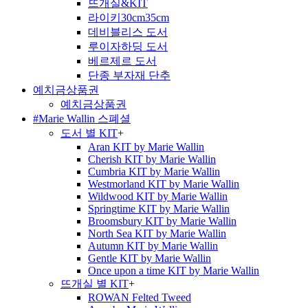
뜨개실&KIT
라이키30cm35cm
데비블리스 도서
루이자하딩 도서
베르제르 도서
단종 부자재 단추
예치금상품권
예치금상품권
#Marie Wallin 스폐셜
도서 별 KIT
+
Aran KIT by Marie Wallin
Cherish KIT by Marie Wallin
Cumbria KIT by Marie Wallin
Westmorland KIT by Marie Wallin
Wildwood KIT by Marie Wallin
Springtime KIT by Marie Wallin
Broomsbury KIT by Marie Wallin
North Sea KIT by Marie Wallin
Autumn KIT by Marie Wallin
Gentle KIT by Marie Wallin
Once upon a time KIT by Marie Wallin
뜨개실 별 KIT
+
ROWAN Felted Tweed