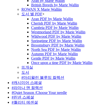
Aran by Marie Wallin
British Breeds by Marie Wallin
ROWAN X Marie Walliin
도서 별 PDF
+
Aran PDF by Marie Wallin
Cherish PDF by Marie Wallin
Cumbria PDF by Marie Wallin
Westmorland PDF by Marie Wallin
Wildwood PDF by Marie Wallin
Springtime PDF by Marie Wallin
Broomsbury PDF by Marie Wallin
North Sea PDF by Marie Wallin
Autumn PDF by Marie Wallin
Gentle PDF by Marie Wallin
Once upon a time PDF by Marie Wallin
뜨개실
도서
#마리왈린 블루밍 컬렉션
#캐시미어 스페셜
#라마나 맨 컬렉션
#Quiet Season /Choose Your needle
#린넨 스폐셜
#퀄리티 에센셜