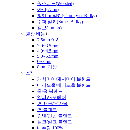
워스티드(Worsted)
아란(Aran)
청키 or 벌키(Chunky or Bulky)
수퍼 벌키(Super Bulky)
점보(Jumbo)
권장 바늘
+
2.5mm 이하
3.0~3.5mm
4.0~4.5mm
5.0~5.5mm
6~7mm
8mm 이상
소재
+
캐시미어/캐시미어 블렌드
메리노울/메리노울 블렌드
울/울 블렌드
알파카/모헤어
면100%/오가닉
면 블렌드
린넨/린넨 블렌드
실크/실크 블렌드
내추럴 100%