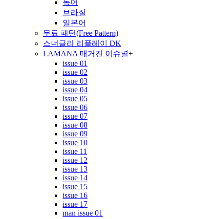
독어
브라질
일본어
무료 패턴(Free Pattern)
스너글리 리플레이 DK
LAMANA 매거진 이슈별
+
issue 01
issue 02
issue 03
issue 04
issue 05
issue 06
issue 07
issue 08
issue 09
issue 10
issue 11
issue 12
issue 13
issue 14
issue 15
issue 16
issue 17
man issue 01