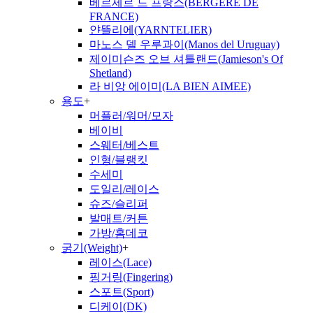
베르제르 드 프랑스(BERGERE DE
FRANCE)
얀뜰리에(YARNTELIER)
마노스 델 우루과이(Manos del Uruguay)
제이미슨즈 오브 셔틀랜드(Jamieson's Of
Shetland)
라 비앙 에이미(LA BIEN AIMEE)
용도
+
머플러/워머/모자
베이비
스웨터/베스트
인형/블랭킷
수세미
도일리/레이스
슈즈/슬리퍼
발매트/커튼
가방/홈데코
굵기(Weight)
+
레이스(Lace)
핑거링(Fingering)
스포트(Sport)
디케이(DK)