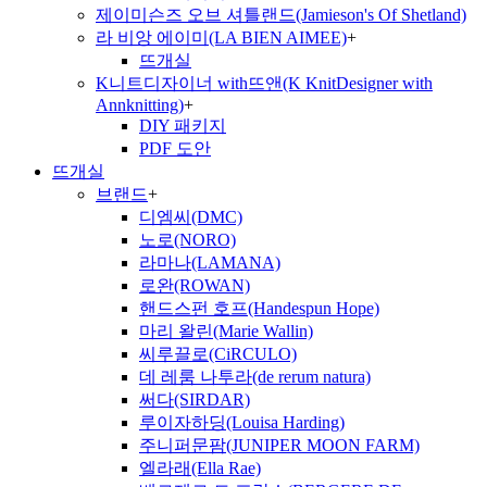
제이미슨즈 오브 셔틀랜드(Jamieson's Of Shetland)
라 비앙 에이미(LA BIEN AIMEE)
+
뜨개실
K니트디자이너 with뜨앤(K KnitDesigner with
Annknitting)
+
DIY 패키지
PDF 도안
뜨개실
브랜드
+
디엠씨(DMC)
노로(NORO)
라마나(LAMANA)
로완(ROWAN)
핸드스펀 호프(Handespun Hope)
마리 왈린(Marie Wallin)
씨루끌로(CiRCULO)
데 레룸 나투라(de rerum natura)
써다(SIRDAR)
루이자하딩(Louisa Harding)
주니퍼문팜(JUNIPER MOON FARM)
엘라래(Ella Rae)