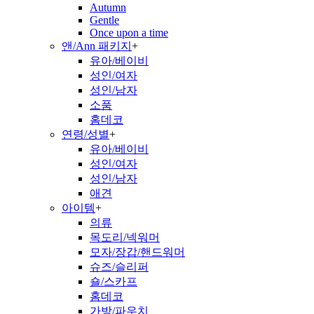
Autumn
Gentle
Once upon a time
앤/Ann 패키지
+
유아/베이비
성인/여자
성인/남자
소품
홈데코
연령/성별
+
유아/베이비
성인/여자
성인/남자
애견
아이템
+
의류
목도리/넥워머
모자/장갑/핸드워머
슈즈/슬리퍼
숄/스카프
홈데코
가방/파우치