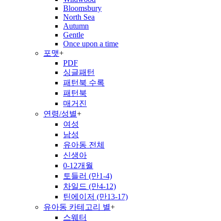
Bloomsbury
North Sea
Autumn
Gentle
Once upon a time
포맷
+
PDF
싱글패턴
패턴북 수록
패턴북
매거진
연령/성별
+
여성
남성
유아동 전체
신생아
0-12개월
토들러 (만1-4)
차일드 (만4-12)
틴에이저 (만13-17)
유아동 카테고리 별
+
스웨터