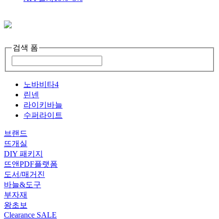
검색 폼
노바비타4
린넨
라이키바늘
수퍼라이트
브랜드
뜨개실
DIY 패키지
뜨앤PDF플랫폼
도서/매거진
바늘&도구
부자재
왕초보
Clearance SALE