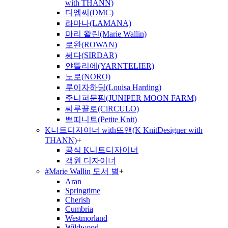
with THANN)
디엠씨(DMC)
라마나(LAMANA)
마리 왈린(Marie Wallin)
로완(ROWAN)
써다(SIRDAR)
얀뜰리에(YARNTELIER)
노로(NORO)
루이자하딩(Louisa Harding)
주니퍼문팜(JUNIPER MOON FARM)
씨루끌로(CiRCULO)
쁘띠니트(Petite Knit)
K니트디자이너 with뜨앤(K KnitDesigner with
THANN)
+
공식 K니트디자이너
객원 디자이너
#Marie Wallin 도서 별
+
Aran
Springtime
Cherish
Cumbria
Westmorland
Wildwood