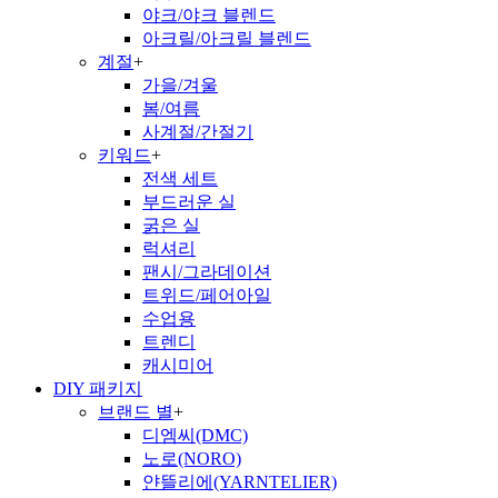
야크/야크 블렌드
아크릴/아크릴 블렌드
계절
+
가을/겨울
봄/여름
사계절/간절기
키워드
+
전색 세트
부드러운 실
굵은 실
럭셔리
팬시/그라데이션
트위드/페어아일
수업용
트렌디
캐시미어
DIY 패키지
브랜드 별
+
디엠씨(DMC)
노로(NORO)
얀뜰리에(YARNTELIER)