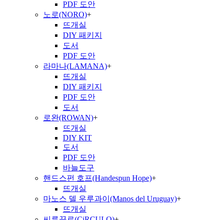
PDF 도안
노로(NORO)
+
뜨개실
DIY 패키지
도서
PDF 도안
라마나(LAMANA)
+
뜨개실
DIY 패키지
PDF 도안
도서
로완(ROWAN)
+
뜨개실
DIY KIT
도서
PDF 도안
바늘도구
핸드스펀 호프(Handespun Hope)
+
뜨개실
마노스 델 우루과이(Manos del Uruguay)
+
뜨개실
씨루끌로(CiRCULO)
+