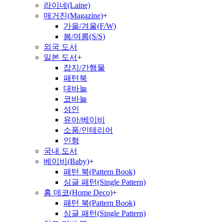
라이네(Laine)
매거진(Magazine)
+
가을/겨울(F/W)
봄/여름(S/S)
외국 도서
일본 도서
+
잡지/간행물
패턴북
대바늘
코바늘
성인
유아/베이비
소품/인테리어
인형
국내 도서
베이비(Baby)
+
패턴 북(Pattern Book)
싱글 패턴(Single Pattern)
홈 데코(Home Deco)
+
패턴 북(Pattern Book)
싱글 패턴(Single Pattern)