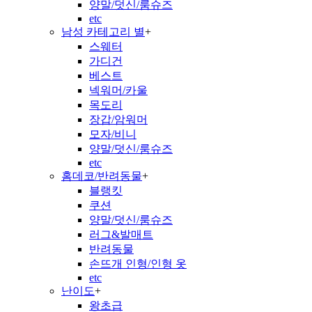
양말/덧신/룸슈즈
etc
남성 카테고리 별
+
스웨터
가디건
베스트
넥워머/카울
목도리
장갑/암워머
모자/비니
양말/덧신/룸슈즈
etc
홈데코/반려동물
+
블랭킷
쿠션
양말/덧신/룸슈즈
러그&발매트
반려동물
손뜨개 인형/인형 옷
etc
난이도
+
왕초급