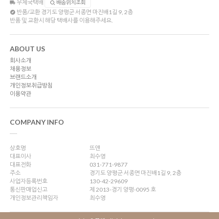
우체국택배
배송위치조회
반품/교환
경기도 양평군 서종면 마진배1길 9, 2층
반품 및 교환시 해당 택배사를 이용해주세요.
ABOUT US
회사소개
채용정보
브랜드소개
개인정보취급방침
이용약관
COMPANY INFO
상호명
뜨앤
대표이사
최수영
대표전화
031-771-9877
주소
경기도 양평군 서종면 마진배1길 9, 2층
사업자등록번호
130-42-29609
통신판매업신고
제 2013-경기 양평-0095 호
개인정보관리책임자
최수영