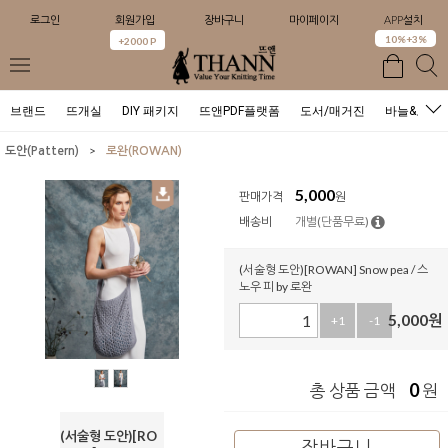
로그인
회원가입
장바구니
마이페이지
APP설치
10%+3%
+2000 P
브랜드
뜨개실
DIY 패키지
뜨앤PDF플랫폼
도서/매거진
바늘&도구
>
도안(Pattern)
로완(ROWAN)
5,000
판매가격
원
배송비
개별(단품무료)
(서술형 도안)[ROWAN] Snow pea / 스
노우 피 by 로완
5,000
원
+1
-1
0
총 상품 금액
원
(서술형 도안)[RO
장바구니