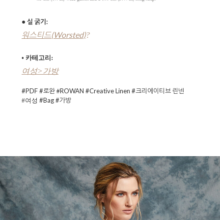
• 실 굵기:
워스티드(Worsted)
?
• 카테고리:
여성>가방
#PDF #로완
ROWAN
#Creative Linen #크리에이티브 린넨
#
#Bag #가방
#여성