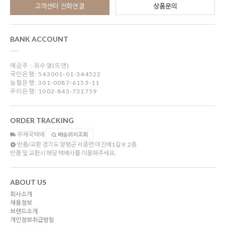
고객센터 전화연결
상품문의
BANK ACCOUNT
예금주 : 최수영(뜨앤)
국민은행: 543001-01-344522
농협은행: 301-0087-6153-11
우리은행: 1002-843-731759
ORDER TRACKING
우체국택배
배송위치조회
반품/교환
경기도 양평군 서종면 마진배1길 9, 2층
반품 및 교환시 해당 택배사를 이용해주세요.
ABOUT US
회사소개
채용정보
브랜드소개
개인정보취급방침