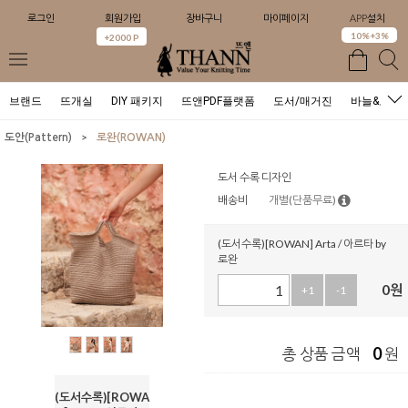
로그인
회원가입
장바구니
마이페이지
APP설치
0
10%+3%
+2000 P
브랜드
뜨개실
DIY 패키지
뜨앤PDF플랫폼
도서/매거진
바늘&도구
>
도안(Pattern)
로완(ROWAN)
도서 수록 디자인
배송비
개별(단품무료)
(도서수록)[ROWAN] Arta / 아르타 by
로완
0
원
+1
-1
0
총 상품 금액
원
(도서수록)[ROWA