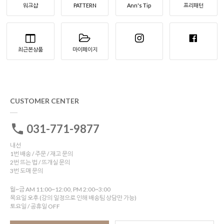
워크샵
PATTERN
Ann's Tip
프리패턴
최근본상품
마이페이지
CUSTOMER CENTER
031-771-9877
내선
1번 배송 / 주문 / 재고 문의
2번 뜨는 법 / 뜨개실 문의
3번 도매 문의
월~금 AM 11:00~12:00, PM 2:00~3:00
목요일 오후 (강의 일정으로 인해 배송팀 상담만 가능)
토요일 / 공휴일 OFF