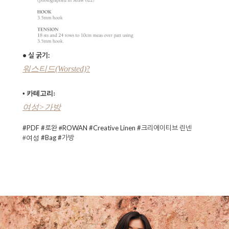
• 실 굵기:
워스티드(Worsted)
?
• 카테고리:
여성>가방
#PDF #로완
ROWAN
#Creative Linen #크리에이티브 린넨
#
#Bag #가방
#여성