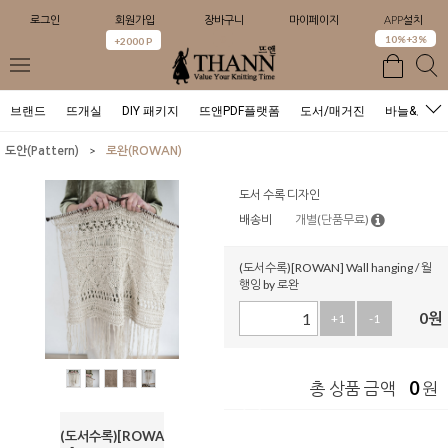
로그인
회원가입
장바구니
마이페이지
APP설치
0
10%+3%
+2000 P
브랜드
뜨개실
DIY 패키지
뜨앤PDF플랫폼
도서/매거진
바늘&도구
>
도안(Pattern)
로완(ROWAN)
도서 수록 디자인
배송비
개별(단품무료)
(도서수록)[ROWAN] Wall hanging / 월
행잉 by 로완
0
원
+1
-1
0
총 상품 금액
원
(도서수록)[ROWA