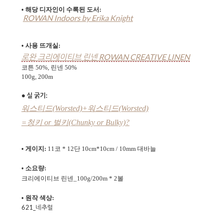
• 해당 디자인이 수록된 도서:
ROWAN Indoors by Erika Knight
• 사용 뜨개실:
로완 크리에이티브 린넨 ROWAN CREATIVE LINEN
코튼 50%, 린넨 50%
100g, 200m
• 실 굵기:
워스티드(Worsted)
+
워스티드(Worsted)
=
청키 or 벌키(Chunky or Bulky)
?
• 게이지:
11코 * 12단 10cm*10cm / 10mm 대바늘
• 소요량:
크리에이티브 린넨_100g
/200m
* 2볼
• 원작 색상:
621_네추럴