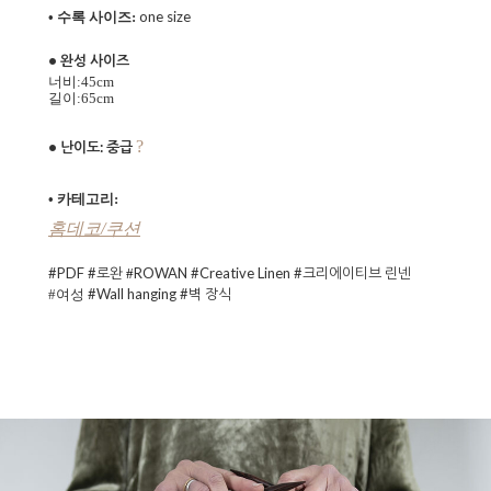
one size
• 수록 사이즈:
• 완성 사이즈
너비:45cm
길이:65cm
?
• 난이도: 중급
• 카테고리:
홈데코/쿠
션
#PDF #로완
ROWAN
#Creative Linen #크리에이티브 린넨
#
#Wall hanging #벽 장식
#여성