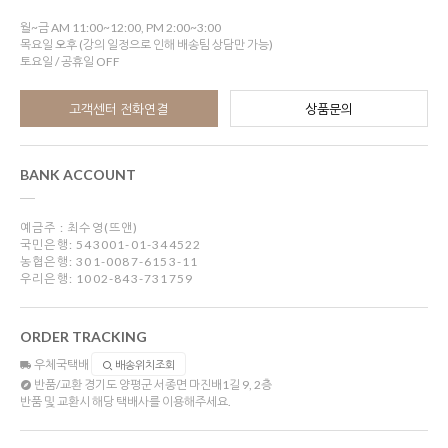
월~금 AM 11:00~12:00, PM 2:00~3:00
목요일 오후 (강의 일정으로 인해 배송팀 상담만 가능)
토요일 / 공휴일 OFF
고객센터 전화연결
상품문의
BANK ACCOUNT
예금주 : 최수영(뜨앤)
국민은행: 543001-01-344522
농협은행: 301-0087-6153-11
우리은행: 1002-843-731759
ORDER TRACKING
우체국택배
배송위치조회
반품/교환
경기도 양평군 서종면 마진배1길 9, 2층
반품 및 교환시 해당 택배사를 이용해주세요.