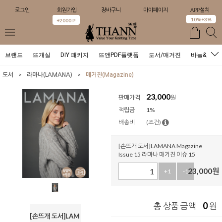
로그인
회원가입
장바구니
마이페이지
APP설치
0
10%+3%
+2000 P
브랜드
뜨개실
DIY 패키지
뜨앤PDF플랫폼
도서/매거진
바늘&도구
>
>
도서
라마나(LAMANA)
매거진(Magazine)
23,000
판매가격
원
적립금
1%
배송비
(조건)
[손뜨개 도서]LAMANA Magazine
Issue 15 라마나 매거진 이슈 15
23,000
원
+1
-1
0
총 상품 금액
원
[손뜨개 도서]LAM