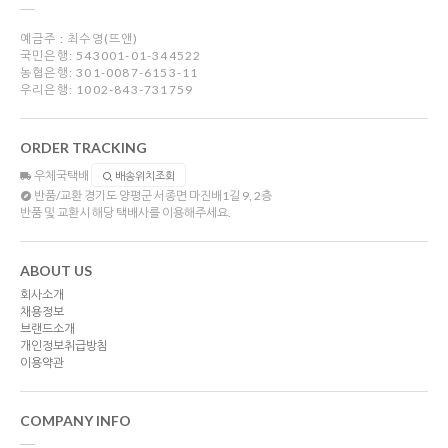
예금주 : 최수영(뜨앤)
국민은행: 543001-01-344522
농협은행: 301-0087-6153-11
우리은행: 1002-843-731759
ORDER TRACKING
우체국택배
배송위치조회
반품/교환
경기도 양평군 서종면 마진배1길 9, 2층
반품 및 교환시 해당 택배사를 이용해주세요.
ABOUT US
회사소개
채용정보
브랜드소개
개인정보취급방침
이용약관
COMPANY INFO