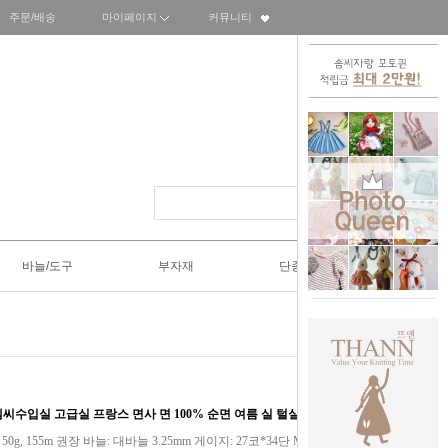
주문/배송
마이페이지
커뮤니티
바늘/도구
부자재
단종SALE50%
씨수입실 고급실 프랑스 면사 면 100% 순면 여름 실 털실
100% 50g, 155m 권장 바늘: 대바늘 3.25mm 게이지: 27코*34단 Made