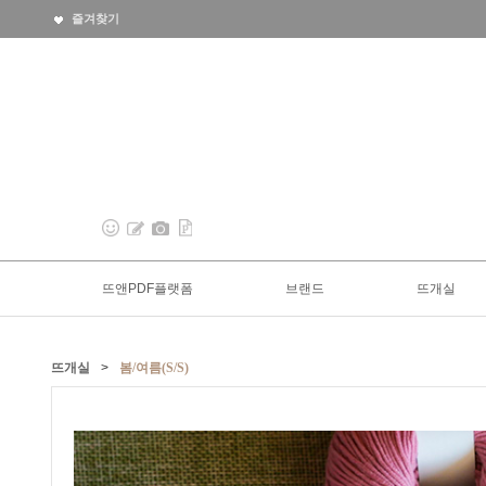
즐겨찾기
뜨앤PDF플랫폼
브랜드
뜨개실
뜨개실
>
봄/여름(S/S)