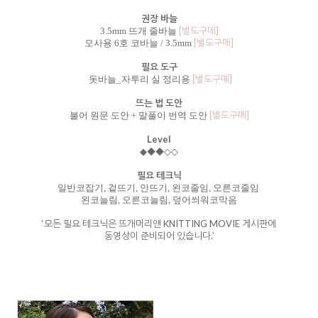
권장 바늘
[별도구매]
3.5mm 뜨개 줄바늘
[별도구매]
모사용 6호 코바늘 / 3.5mm
필요 도구
[별도구매]
돗바늘_자투리 실 정리용
뜨는 법 도안
[별도구매]
불어 원문 도안 + 말풀이 번역 도안
Level
◆
◆
◆
◇
◇
필요 테크닉
일반코잡기, 겉뜨기, 안뜨기, 왼코줄임, 오른코줄임
왼코늘림, 오른코늘림, 덮어씌워코막음
‘모든 필요 테크닉은 뜨개머리앤 KNITTING MOVIE 게시판에
동영상이 준비되어 있습니다.’