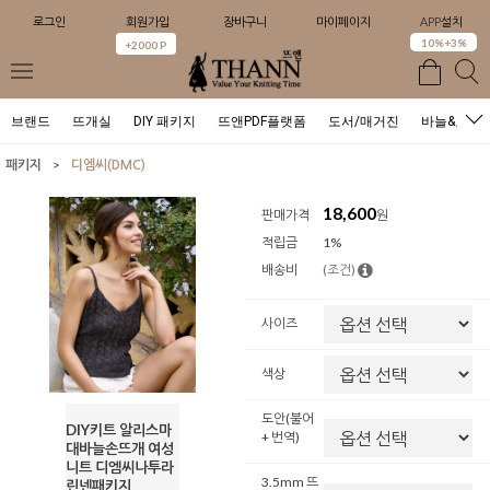
로그인
회원가입
장바구니
마이페이지
APP설치
0
10%+3%
+2000 P
브랜드
뜨개실
DIY 패키지
뜨앤PDF플랫폼
도서/매거진
바늘&도구
>
패키지
디엠씨(DMC)
18,600
판매가격
원
적립금
1%
배송비
(조건)
사이즈
색상
도안(불어
DIY키트 알리스마
+ 번역)
대바늘손뜨개 여성
니트 디엠씨나투라
3.5mm 뜨
린넨패키지