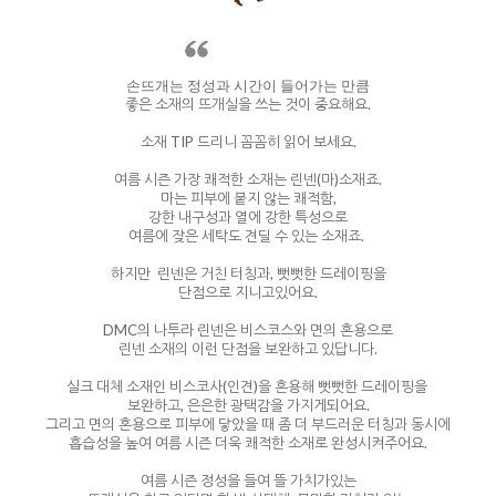
손뜨개는 정성과 시간이 들어가는 만큼
좋은 소재의 뜨개실을 쓰는 것이 중요해요.
소재 TIP 드리니 꼼꼼히 읽어 보세요.
여름 시즌 가장 쾌적한 소재는 린넨(마)소재죠.
마는 피부에 붙지 않는 쾌적함,
강한 내구성과 열에 강한 특성으로
여름에 잦은 세탁도 견딜 수 있는 소재죠.
하지만 린넨은 거친 터칭과, 뻣뻣한 드레이핑을
단점으로 지니고있어요.
DMC의 나투라 린넨은 비스코스와 면의 혼용으로
린넨 소재의 이런 단점을 보완하고 있답니다.
실크 대체 소재인 비스코사(인견)을 혼용해 뻣뻣한 드레이핑을
보완하고, 은은한 광택감을 가지게되어요.
그리고 면의 혼용으로 피부에 닿았을 때 좀 더 부드러운 터칭과 동시에
흡습성을 높여 여름 시즌 더욱 쾌적한 소재로 완성시켜주어요.
여름 시즌 정성을 들여 뜰 가치가있는