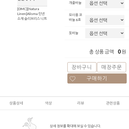
개줄바늘
[DMC][Natura
Linen]Alisma 린넨
모사용 코
소재 슬리브리스 니트
바늘 6호
돗바늘
0
총 상품 금액
원
장바구니
매장주문
구매하기
상품상세
색상
리뷰
관련상품
상세 정보를 확대해 보실 수 있습니다.