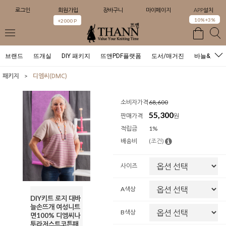
로그인
회원가입
장바구니
마이페이지
APP설치
0
10%+3%
+2000 P
브랜드
뜨개실
DIY 패키지
뜨앤PDF플랫폼
도서/매거진
바늘&도구
>
패키지
디엠씨(DMC)
소비자가격
68,600
55,300
판매가격
원
적립금
1%
배송비
(조건)
사이즈
A색상
DIY키트 로지 대바
늘손뜨개 여성니트
B색상
면100% 디엠씨나
투라저스트코튼패