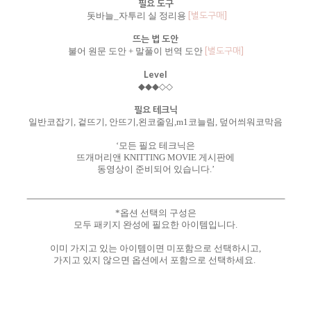
필요 도구
[별도구매]
돗바늘_자투리 실 정리용
뜨는 법 도안
[별도구매]
불어 원문 도안 + 말풀이 번역 도안
Level
◆◆
◆
◇◇
필요 테크닉
일반코잡기, 겉뜨기, 안뜨기,왼코줄임,m1코늘림, 덮어씌워코막음
‘모든 필요 테크닉은
뜨개머리앤 KNITTING MOVIE 게시판에
동영상이 준비되어 있습니다.’
*옵션 선택의 구성은
모두 패키지 완성에 필요한 아이템입니다.
이미 가지고 있는 아이템이면 미포함으로 선택하시고,
가지고 있지 않으면 옵션에서 포함으로 선택하세요.