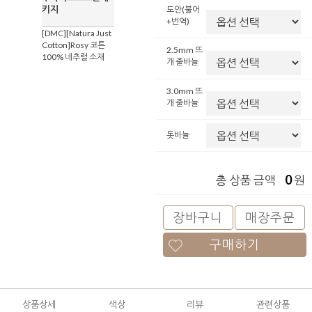
키지
도안(불어
+번역)
[DMC][Natura Just
Cotton]Rosy 코튼
2.5mm 뜨
100% 네추럴 소재
개 줄바늘
3.0mm 뜨
개 줄바늘
돗바늘
0
총 상품 금액
원
장바구니
매장주문
구매하기
상품상세
색상
리뷰
관련상품