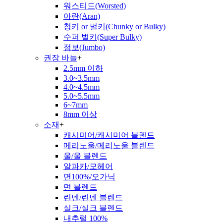
워스티드(Worsted)
아란(Aran)
청키 or 벌키(Chunky or Bulky)
수퍼 벌키(Super Bulky)
점보(Jumbo)
권장 바늘
+
2.5mm 이하
3.0~3.5mm
4.0~4.5mm
5.0~5.5mm
6~7mm
8mm 이상
소재
+
캐시미어/캐시미어 블렌드
메리노울/메리노울 블렌드
울/울 블렌드
알파카/모헤어
면100%/오가닉
면 블렌드
린넨/린넨 블렌드
실크/실크 블렌드
내추럴 100%