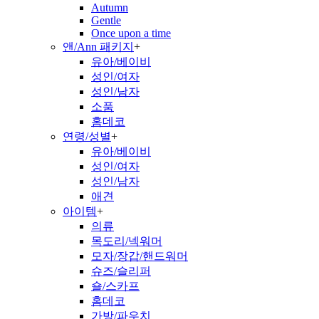
Autumn
Gentle
Once upon a time
앤/Ann 패키지
+
유아/베이비
성인/여자
성인/남자
소품
홈데코
연령/성별
+
유아/베이비
성인/여자
성인/남자
애견
아이템
+
의류
목도리/넥워머
모자/장갑/핸드워머
슈즈/슬리퍼
숄/스카프
홈데코
가방/파우치