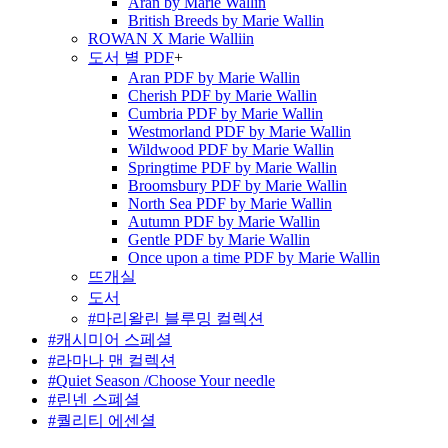
Aran by Marie Wallin
British Breeds by Marie Wallin
ROWAN X Marie Walliin
도서 별 PDF
+
Aran PDF by Marie Wallin
Cherish PDF by Marie Wallin
Cumbria PDF by Marie Wallin
Westmorland PDF by Marie Wallin
Wildwood PDF by Marie Wallin
Springtime PDF by Marie Wallin
Broomsbury PDF by Marie Wallin
North Sea PDF by Marie Wallin
Autumn PDF by Marie Wallin
Gentle PDF by Marie Wallin
Once upon a time PDF by Marie Wallin
뜨개실
도서
#마리왈린 블루밍 컬렉션
#캐시미어 스페셜
#라마나 맨 컬렉션
#Quiet Season /Choose Your needle
#린넨 스폐셜
#퀄리티 에센셜