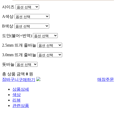
사이즈
A색상
B색상
도안(불어+번역)
2.5mm 뜨개 줄바늘
3.0mm 뜨개 줄바늘
돗바늘
총 상품 금액
0
원
장바구니
매장주문
구매하기
상품상세
색상
리뷰
관련상품