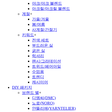
야크/야크 블렌드
아크릴/아크릴 블렌드
계절
+
가을/겨울
봄/여름
사계절/간절기
키워드
+
전색 세트
부드러운 실
굵은 실
럭셔리
팬시/그라데이션
트위드/페어아일
수업용
트렌디
캐시미어
DIY 패키지
브랜드 별
+
디엠씨(DMC)
노로(NORO)
얀뜰리에(YARNTELIER)