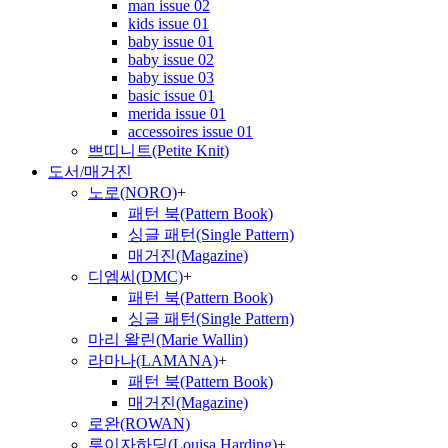
man issue 02
kids issue 01
baby issue 01
baby issue 02
baby issue 03
basic issue 01
merida issue 01
accessoires issue 01
쁘띠니트(Petite Knit)
도서/매거진
노로(NORO)
+
패턴 북(Pattern Book)
싱글 패턴(Single Pattern)
매거진(Magazine)
디엠씨(DMC)
+
패턴 북(Pattern Book)
싱글 패턴(Single Pattern)
마리 왈린(Marie Wallin)
라마나(LAMANA)
+
패턴 북(Pattern Book)
매거진(Magazine)
로완(ROWAN)
루이자하딩(Louisa Harding)
+