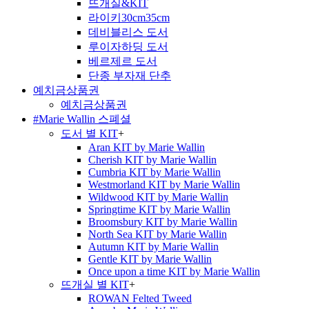
뜨개실&KIT
라이키30cm35cm
데비블리스 도서
루이자하딩 도서
베르제르 도서
단종 부자재 단추
예치금상품권
예치금상품권
#Marie Wallin 스폐셜
도서 별 KIT
+
Aran KIT by Marie Wallin
Cherish KIT by Marie Wallin
Cumbria KIT by Marie Wallin
Westmorland KIT by Marie Wallin
Wildwood KIT by Marie Wallin
Springtime KIT by Marie Wallin
Broomsbury KIT by Marie Wallin
North Sea KIT by Marie Wallin
Autumn KIT by Marie Wallin
Gentle KIT by Marie Wallin
Once upon a time KIT by Marie Wallin
뜨개실 별 KIT
+
ROWAN Felted Tweed