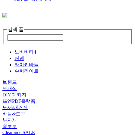
검색 폼
노바비타4
린넨
라이키바늘
수퍼라이트
브랜드
뜨개실
DIY 패키지
뜨앤PDF플랫폼
도서/매거진
바늘&도구
부자재
왕초보
Clearance SALE