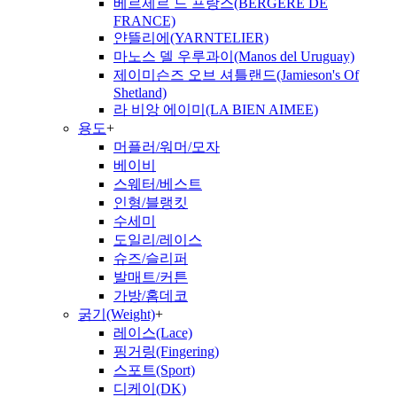
베르제르 드 프랑스(BERGERE DE
FRANCE)
얀뜰리에(YARNTELIER)
마노스 델 우루과이(Manos del Uruguay)
제이미슨즈 오브 셔틀랜드(Jamieson's Of
Shetland)
라 비앙 에이미(LA BIEN AIMEE)
용도
+
머플러/워머/모자
베이비
스웨터/베스트
인형/블랭킷
수세미
도일리/레이스
슈즈/슬리퍼
발매트/커튼
가방/홈데코
굵기(Weight)
+
레이스(Lace)
핑거링(Fingering)
스포트(Sport)
디케이(DK)