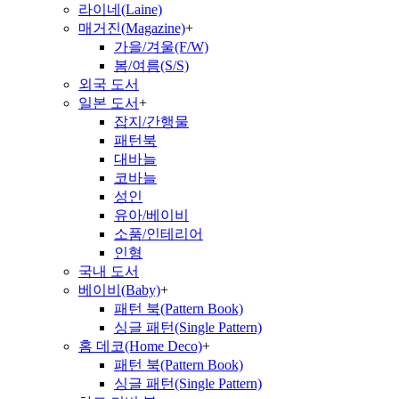
라이네(Laine)
매거진(Magazine)
+
가을/겨울(F/W)
봄/여름(S/S)
외국 도서
일본 도서
+
잡지/간행물
패턴북
대바늘
코바늘
성인
유아/베이비
소품/인테리어
인형
국내 도서
베이비(Baby)
+
패턴 북(Pattern Book)
싱글 패턴(Single Pattern)
홈 데코(Home Deco)
+
패턴 북(Pattern Book)
싱글 패턴(Single Pattern)