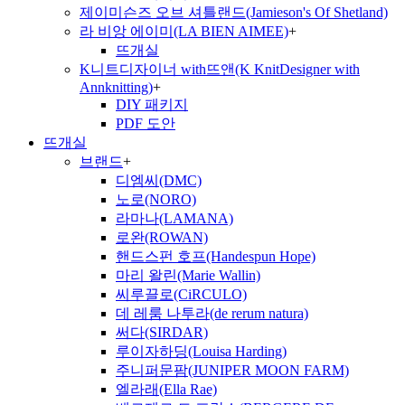
제이미슨즈 오브 셔틀랜드(Jamieson's Of Shetland)
라 비앙 에이미(LA BIEN AIMEE)
+
뜨개실
K니트디자이너 with뜨앤(K KnitDesigner with
Annknitting)
+
DIY 패키지
PDF 도안
뜨개실
브랜드
+
디엠씨(DMC)
노로(NORO)
라마나(LAMANA)
로완(ROWAN)
핸드스펀 호프(Handespun Hope)
마리 왈린(Marie Wallin)
씨루끌로(CiRCULO)
데 레룸 나투라(de rerum natura)
써다(SIRDAR)
루이자하딩(Louisa Harding)
주니퍼문팜(JUNIPER MOON FARM)
엘라래(Ella Rae)