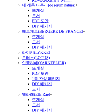
ROWANXMarie Walliin
데 레룸 나투라(de rerum natura)
+
뜨개실
도서
PDF 도안
DIY 패키지
베르제르(BERGERE DE FRANCE)
+
뜨개실
도서
DIY 패키지
라이키(LYKKE)
로터스(LOTUS)
얀뜰리에(YARNTELIER)
+
뜨개실
PDF 도안
1볼 완성 패키지
DIY 패키지
도서
엘라래(Ella Rae)
+
뜨개실
도서
DIY 패키지