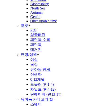
Bloomsbury
North Sea
Autumn
Gentle
Once upon a time
포맷
+
PDF
싱글패턴
패턴북 수록
패턴북
매거진
연령/성별
+
여성
남성
유아동 전체
신생아
0-12개월
토들러 (만1-4)
차일드 (만4-12)
틴에이저 (만13-17)
유아동 카테고리 별
+
스웨터