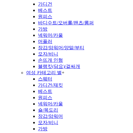
가디건
베스트
원피스
바디수트/오버롤/팬츠/롬퍼
가방
넥워머/카울
머플러
장갑/암워머/양말/부티
모자/비니
손뜨개 인형
블랭킷(담요)/겉싸개
여성 카테고리 별
+
스웨터
가디건/재킷
베스트
원피스
넥워머/카울
숄/목도리
장갑/암워머
모자/비니
가방