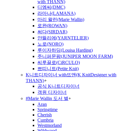
with THANN)
디엠씨(DMC)
라마나(LAMANA)
마리 왈린(Marie Wallin)
로완(ROWAN)
써다(SIRDAR)
얀뜰리에(YARNTELIER)
노로(NORO)
루이자하딩(Louisa Harding)
주니퍼문팜(JUNIPER MOON FARM)
씨루끌로(CiRCULO)
쁘띠니트(Petite Knit)
K니트디자이너 with뜨앤(K KnitDesigner with
THANN)
+
공식 K니트디자이너
객원 디자이너
#Marie Wallin 도서 별
+
Aran
Springtime
Cherish
Cumbria
Westmorland
Wildwood