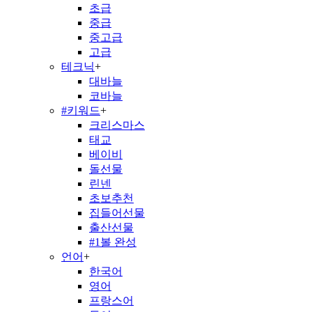
초급
중급
중고급
고급
테크닉
+
대바늘
코바늘
#키워드
+
크리스마스
태교
베이비
돌선물
린넨
초보추천
집들어선물
출산선물
#1볼 완성
언어
+
한국어
영어
프랑스어