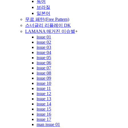
독어
브라질
일본어
무료 패턴(Free Pattern)
스너글리 리플레이 DK
LAMANA 매거진 이슈별
+
issue 01
issue 02
issue 03
issue 04
issue 05
issue 06
issue 07
issue 08
issue 09
issue 10
issue 11
issue 12
issue 13
issue 14
issue 15
issue 16
issue 17
man issue 01