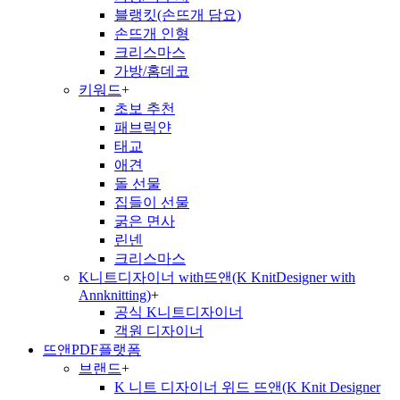
블랭킷(손뜨개 담요)
손뜨개 인형
크리스마스
가방/홈데코
키워드
+
초보 추천
패브릭얀
태교
애견
돌 선물
집들이 선물
굵은 면사
린넨
크리스마스
K니트디자이너 with뜨앤(K KnitDesigner with
Annknitting)
+
공식 K니트디자이너
객원 디자이너
뜨앤PDF플랫폼
브랜드
+
K 니트 디자이너 위드 뜨앤(K Knit Designer