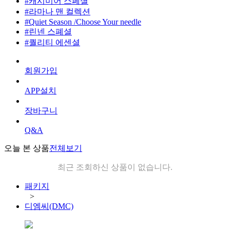
#캐시미어 스페셜
#라마나 맨 컬렉션
#Quiet Season /Choose Your needle
#린넨 스폐셜
#퀄리티 에센셜
회원가입
APP설치
장바구니
Q&A
오늘 본 상품
전체보기
최근 조회하신 상품이 없습니다.
패키지
>
디엠씨(DMC)