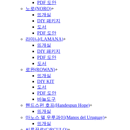
PDF 도안
노로(NORO)
+
뜨개실
DIY 패키지
도서
PDF 도안
라마나(LAMANA)
+
뜨개실
DIY 패키지
PDF 도안
도서
로완(ROWAN)
+
뜨개실
DIY KIT
도서
PDF 도안
바늘도구
핸드스펀 호프(Handespun Hope)
+
뜨개실
마노스 델 우루과이(Manos del Uruguay)
+
뜨개실
씨루끌로(CiRCULO)
+