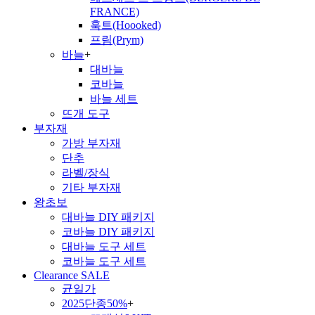
FRANCE)
훅트(Hoooked)
프림(Prym)
바늘
+
대바늘
코바늘
바늘 세트
뜨개 도구
부자재
가방 부자재
단추
라벨/장식
기타 부자재
왕초보
대바늘 DIY 패키지
코바늘 DIY 패키지
대바늘 도구 세트
코바늘 도구 세트
Clearance SALE
균일가
2025단종50%
+