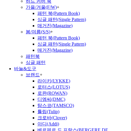
하드 커버 북
가을/겨울(F/W)
+
패턴 북(Pattern Book)
싱글 패턴(Single Pattern)
매거진(Magazine)
봄/여름(S/S)
+
패턴 북(Pattern Book)
싱글 패턴(Single Pattern)
매거진(Magazine)
패턴북
싱글 패턴
바늘&도구
브랜드
+
라이키(LYKKE)
로터스(LOTUS)
로완(ROWAN)
디엠씨(DMC)
탐스코(TAMSCO)
튤립(Tulip)
크로바(Clover)
아디(Addi)
베르제르 드 프랑스(BERGERE DE