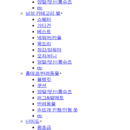
양말/덧신/룸슈즈
etc
남성 카테고리 별
+
스웨터
가디건
베스트
넥워머/카울
목도리
장갑/암워머
모자/비니
양말/덧신/룸슈즈
etc
홈데코/반려동물
+
블랭킷
쿠션
양말/덧신/룸슈즈
러그&발매트
반려동물
손뜨개 인형/인형 옷
etc
난이도
+
왕초급