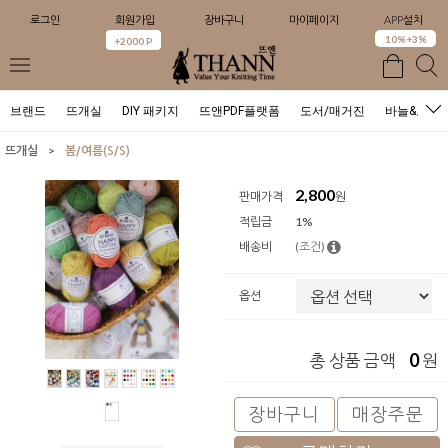
로그인
회원가입
장바구니
마이페이지
APP설치
0
10%+3%
+2000 P
브랜드
뜨개실
DIY 패키지
뜨앤PDF플랫폼
도서/매거진
바늘&도구
>
뜨개실
봄/여름(S/S)
2,800
판매가격
원
적립금
1%
배송비
(조건)
옵션
0
총 상품 금액
원
장바구니
매장주문