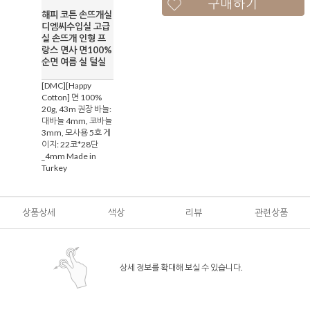
구매하기
해피 코튼 손뜨개실
디엠씨수입실 고급
실 손뜨개 인형 프
랑스 면사 면100%
순면 여름 실 털실
[DMC][Happy
Cotton] 면 100%
20g, 43m 권장 바늘:
대바늘 4mm, 코바늘
3mm, 모사용 5호 게
이지: 22코*28단
_4mm Made in
Turkey
상품상세
색상
리뷰
관련상품
상세 정보를 확대해 보실 수 있습니다.