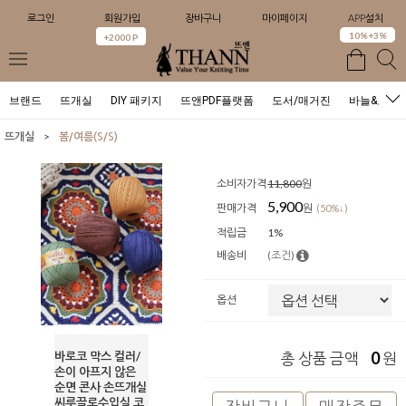
로그인
회원가입
장바구니
마이페이지
APP설치
0
10%+3%
+2000 P
브랜드
뜨개실
DIY 패키지
뜨앤PDF플랫폼
도서/매거진
바늘&도구
>
뜨개실
봄/여름(S/S)
소비자가격
11,800
원
5,900
판매가격
원
(50%↓)
적립금
1%
배송비
(조건)
옵션
0
바로코 막스 컬러/
총 상품 금액
원
손이 아프지 않은
순면 콘사 손뜨개실
씨루끌로수입실 코