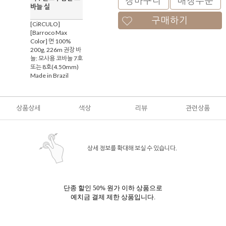
장바구니
매장주문
바늘 실
구매하기
[CiRCULO]
[Barroco Max
Color] 면 100%
200g, 226m 권장 바
늘: 모사용 코바늘 7호
또는 8호(4.50mm)
Made in Brazil
상품상세
색상
리뷰
관련상품
상세 정보를 확대해 보실 수 있습니다.
단종 할인 50% 원가 이하 상품으로
예치금 결제 제한 상품입니다.